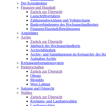
Der Kreisdirektor
Finanzen und Haushalt
Zurück zur Übersicht
Lastschriftverfahren
Zahlungsabwicklung und Vollstreckung
Bankverbindungen des Hochsauerlandkreises
Finanzen/Haushalt/Beteiligungen
Amtsblätter
Archiv
Zurück zur Übersicht
Jahrbuch des Hochsauerlandkreis
Archivbibliothek
Archiv- und Sammlungsgut im Kreisarchiv des Ho
Aufgaben Archiv
Kreistagsinformationssystem
Partnerschaften
Zurück zur Übersicht
Olesno
Megiddo
West Lothian
Satzung und Ortsrecht
Wahlen
Zurück zur Übersicht
Kreistags- und Landratswahlen
Landtagswahlen