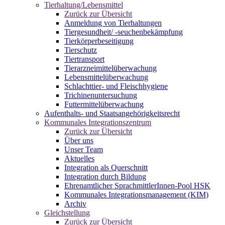
Tierhaltung/Lebensmittel
Zurück zur Übersicht
Anmeldung von Tierhaltungen
Tiergesundheit/ -seuchenbekämpfung
Tierkörperbeseitigung
Tierschutz
Tiertransport
Tierarzneimittelüberwachung
Lebensmittelüberwachung
Schlachttier- und Fleischhygiene
Trichinenuntersuchung
Futtermittelüberwachung
Aufenthalts- und Staatsangehörigkeitsrecht
Kommunales Integrationszentrum
Zurück zur Übersicht
Über uns
Unser Team
Aktuelles
Integration als Querschnitt
Integration durch Bildung
Ehrenamtlicher SprachmittlerInnen-Pool HSK
Kommunales Integrationsmanagement (KIM)
Archiv
Gleichstellung
Zurück zur Übersicht