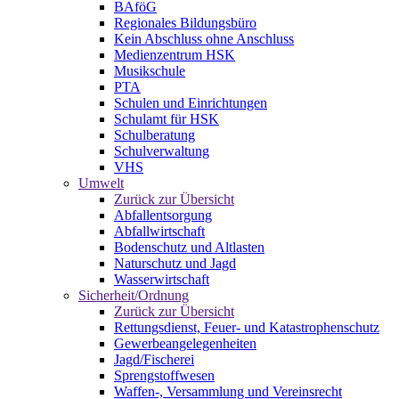
BAföG
Regionales Bildungsbüro
Kein Abschluss ohne Anschluss
Medienzentrum HSK
Musikschule
PTA
Schulen und Einrichtungen
Schulamt für HSK
Schulberatung
Schulverwaltung
VHS
Umwelt
Zurück zur Übersicht
Abfallentsorgung
Abfallwirtschaft
Bodenschutz und Altlasten
Naturschutz und Jagd
Wasserwirtschaft
Sicherheit/Ordnung
Zurück zur Übersicht
Rettungsdienst, Feuer- und Katastrophenschutz
Gewerbeangelegenheiten
Jagd/Fischerei
Sprengstoffwesen
Waffen-, Versammlung und Vereinsrecht