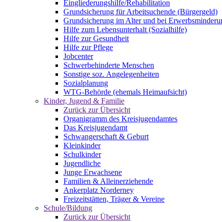
Eingliederungshilfe/Rehabilitation
Grundsicherung für Arbeitsuchende (Bürgergeld)
Grundsicherung im Alter und bei Erwerbsminderu
Hilfe zum Lebensunterhalt (Sozialhilfe)
Hilfe zur Gesundheit
Hilfe zur Pflege
Jobcenter
Schwerbehinderte Menschen
Sonstige soz. Angelegenheiten
Sozialplanung
WTG-Behörde (ehemals Heimaufsicht)
Kinder, Jugend & Familie
Zurück zur Übersicht
Organigramm des Kreisjugendamtes
Das Kreisjugendamt
Schwangerschaft & Geburt
Kleinkinder
Schulkinder
Jugendliche
Junge Erwachsene
Familien & Alleinerziehende
Ankerplatz Norderney
Freizeitstätten, Träger & Vereine
Schule/Bildung
Zurück zur Übersicht