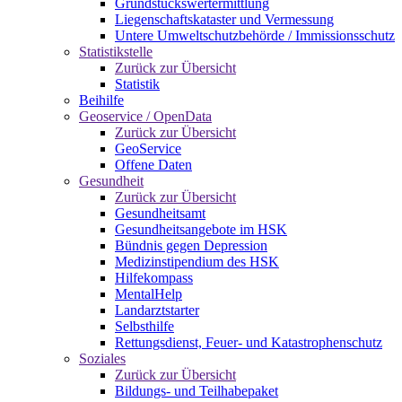
Grundstückswertermittlung
Liegenschaftskataster und Vermessung
Untere Umweltschutzbehörde / Immissionsschutz
Statistikstelle
Zurück zur Übersicht
Statistik
Beihilfe
Geoservice / OpenData
Zurück zur Übersicht
GeoService
Offene Daten
Gesundheit
Zurück zur Übersicht
Gesundheitsamt
Gesundheitsangebote im HSK
Bündnis gegen Depression
Medizinstipendium des HSK
Hilfekompass
MentalHelp
Landarztstarter
Selbsthilfe
Rettungsdienst, Feuer- und Katastrophenschutz
Soziales
Zurück zur Übersicht
Bildungs- und Teilhabepaket