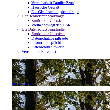
Vereinbarkeit Familie Beruf
Häusliche Gewalt
Die Gleichstellungsbeauftragte
Der Behindertenbeauftragte
Zurück zur Übersicht
Vielfalt bewegt den HSK
Die Datenschutzbeauftragte
Zurück zur Übersicht
Datenschutzbeauftragte
Informationspflicht
Datenschutzhinweise
Vereine und Ehrenamt
Service-Portal
Im Service-Portal werden alle Anträge die Sie an den Hochsau
umgestellt.
mehr erfahren
Bürgertelefon
Bei den alltäglichen Anfragen zu den Dienstleistungen des Hoch