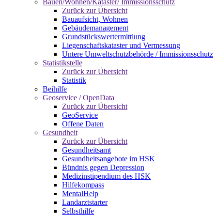
Bauen/Wohnen/Kataster/ Immissionsschutz
Zurück zur Übersicht
Bauaufsicht, Wohnen
Gebäudemanagement
Grundstückswertermittlung
Liegenschaftskataster und Vermessung
Untere Umweltschutzbehörde / Immissionsschutz
Statistikstelle
Zurück zur Übersicht
Statistik
Beihilfe
Geoservice / OpenData
Zurück zur Übersicht
GeoService
Offene Daten
Gesundheit
Zurück zur Übersicht
Gesundheitsamt
Gesundheitsangebote im HSK
Bündnis gegen Depression
Medizinstipendium des HSK
Hilfekompass
MentalHelp
Landarztstarter
Selbsthilfe