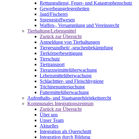
Rettungsdienst, Feuer- und Katastrophenschutz
Gewerbeangelegenheiten
Jagd/Fischerei
Sprengstoffwesen
Waffen-, Versammlung und Vereinsrecht
Tierhaltung/Lebensmittel
Zurück zur Übersicht
Anmeldung von Tierhaltungen
Tiergesundheit/ -seuchenbekämpfung
Tierkörperbeseitigung
Tierschutz
Tiertransport
Tierarzneimittelüberwachung
Lebensmittelüberwachung
Schlachttier- und Fleischhygiene
Trichinenuntersuchung
Futtermittelüberwachung
Aufenthalts- und Staatsangehörigkeitsrecht
Kommunales Integrationszentrum
Zurück zur Übersicht
Über uns
Unser Team
Aktuelles
Integration als Querschnitt
Integration durch Bildung