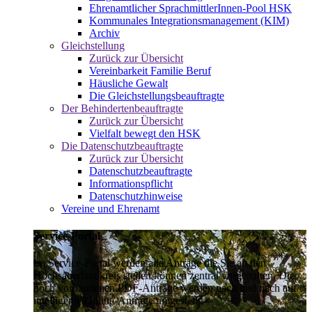
Ehrenamtlicher SprachmittlerInnen-Pool HSK
Kommunales Integrationsmanagement (KIM)
Archiv
Gleichstellung
Zurück zur Übersicht
Vereinbarkeit Familie Beruf
Häusliche Gewalt
Die Gleichstellungsbeauftragte
Der Behindertenbeauftragte
Zurück zur Übersicht
Vielfalt bewegt den HSK
Die Datenschutzbeauftragte
Zurück zur Übersicht
Datenschutzbeauftragte
Informationspflicht
Datenschutzhinweise
Vereine und Ehrenamt
Service-Portal
Im Service-Portal werden alle Anträge die Sie an den
Hochsauerlandkreis stellen können zentral vorgehalten. Die
noch vorhandenen PDF-Anträge werden nach und nach auf
intelligente Online-Anträge umgestellt.