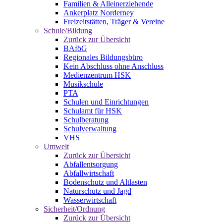
Familien & Alleinerziehende
Ankerplatz Norderney
Freizeitstätten, Träger & Vereine
Schule/Bildung
Zurück zur Übersicht
BAföG
Regionales Bildungsbüro
Kein Abschluss ohne Anschluss
Medienzentrum HSK
Musikschule
PTA
Schulen und Einrichtungen
Schulamt für HSK
Schulberatung
Schulverwaltung
VHS
Umwelt
Zurück zur Übersicht
Abfallentsorgung
Abfallwirtschaft
Bodenschutz und Altlasten
Naturschutz und Jagd
Wasserwirtschaft
Sicherheit/Ordnung
Zurück zur Übersicht