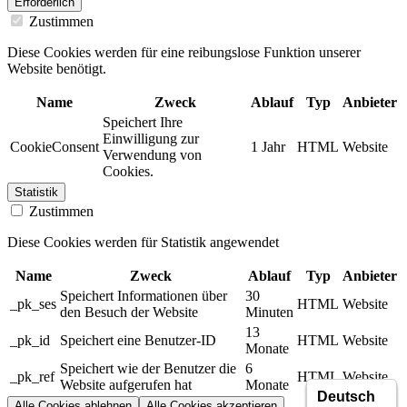
Erforderlich
Zustimmen
Diese Cookies werden für eine reibungslose Funktion unserer
Website benötigt.
Name
Zweck
Ablauf
Typ
Anbieter
Speichert Ihre
Einwilligung zur
CookieConsent
1 Jahr
HTML
Website
Verwendung von
Cookies.
Statistik
Zustimmen
Diese Cookies werden für Statistik angewendet
Name
Zweck
Ablauf
Typ
Anbieter
Speichert Informationen über
30
_pk_ses
HTML
Website
den Besuch der Website
Minuten
13
_pk_id
Speichert eine Benutzer-ID
HTML
Website
Monate
Speichert wie der Benutzer die
6
_pk_ref
HTML
Website
Website aufgerufen hat
Monate
Alle Cookies ablehnen
Alle Cookies akzeptieren