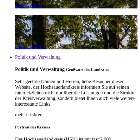
mehr erfahren
Bürgertelefon
Bei den alltäglichen Anfragen zu den Dienstleistungen des
Hochsauerlandkreises hilft das Bürgertelefon weiter.
mehr erfahren
Politik und Verwaltung
Politik und Verwaltung
Grußwort des Landrates
Sehr geehrte Damen und Herren, liebe Besucher dieser
Website, der Hochsauerlandkreis informiert Sie auf seinen
Internet-Seiten nicht nur über die Leistungen und die Struktur
der Kreisverwaltung, sondern bietet Ihnen auch viele weitere
interessante Links.
mehr erfahren
Portrait des Kreises
Der Hochsauerlandkreis (HSK) ist mit fast 2.000