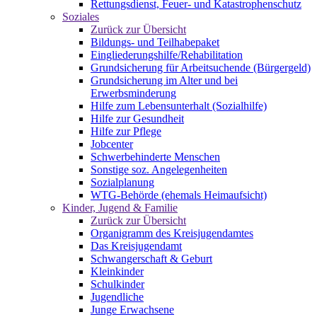
Rettungsdienst, Feuer- und Katastrophenschutz
Soziales
Zurück zur Übersicht
Bildungs- und Teilhabepaket
Eingliederungshilfe/Rehabilitation
Grundsicherung für Arbeitsuchende (Bürgergeld)
Grundsicherung im Alter und bei
Erwerbsminderung
Hilfe zum Lebensunterhalt (Sozialhilfe)
Hilfe zur Gesundheit
Hilfe zur Pflege
Jobcenter
Schwerbehinderte Menschen
Sonstige soz. Angelegenheiten
Sozialplanung
WTG-Behörde (ehemals Heimaufsicht)
Kinder, Jugend & Familie
Zurück zur Übersicht
Organigramm des Kreisjugendamtes
Das Kreisjugendamt
Schwangerschaft & Geburt
Kleinkinder
Schulkinder
Jugendliche
Junge Erwachsene