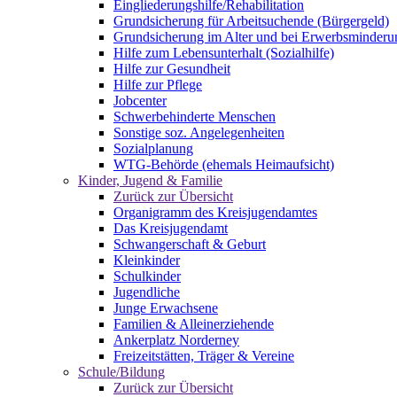
Eingliederungshilfe/Rehabilitation
Grundsicherung für Arbeitsuchende (Bürgergeld)
Grundsicherung im Alter und bei Erwerbsminderu
Hilfe zum Lebensunterhalt (Sozialhilfe)
Hilfe zur Gesundheit
Hilfe zur Pflege
Jobcenter
Schwerbehinderte Menschen
Sonstige soz. Angelegenheiten
Sozialplanung
WTG-Behörde (ehemals Heimaufsicht)
Kinder, Jugend & Familie
Zurück zur Übersicht
Organigramm des Kreisjugendamtes
Das Kreisjugendamt
Schwangerschaft & Geburt
Kleinkinder
Schulkinder
Jugendliche
Junge Erwachsene
Familien & Alleinerziehende
Ankerplatz Norderney
Freizeitstätten, Träger & Vereine
Schule/Bildung
Zurück zur Übersicht