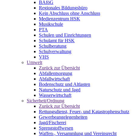
BAföG
Regionales Bildungsbüro
Kein Abschluss ohne Anschluss
Medienzentrum HSK
Musikschule
PTA
Schulen und Einrichtungen
Schulamt für HSK
Schulberatung
Schulverwaltung
VHS
Umwelt
Zurück zur Übersicht
Abfallentsorgung
Abfallwirtschaft
Bodenschutz und Altlasten
Naturschutz und Jagd
Wasserwirtschaft
Sicherheit/Ordnung
Zurück zur Übersicht
Rettungsdienst, Feuer- und Katastrophenschutz
Gewerbeangelegenheiten
Jagd/Fischerei
Sprengstoffwesen
Waffen-, Versammlung und Vereinsrecht