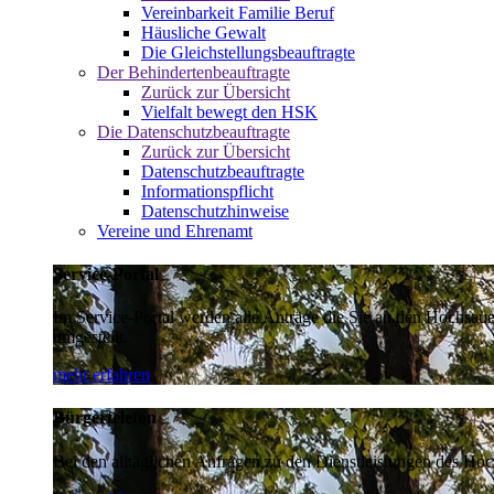
Vereinbarkeit Familie Beruf
Häusliche Gewalt
Die Gleichstellungsbeauftragte
Der Behindertenbeauftragte
Zurück zur Übersicht
Vielfalt bewegt den HSK
Die Datenschutzbeauftragte
Zurück zur Übersicht
Datenschutzbeauftragte
Informationspflicht
Datenschutzhinweise
Vereine und Ehrenamt
Service-Portal
Im Service-Portal werden alle Anträge die Sie an den Hochsau
umgestellt.
mehr erfahren
Bürgertelefon
Bei den alltäglichen Anfragen zu den Dienstleistungen des Hoch