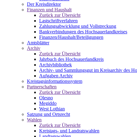
Der Kreisdirektor
Finanzen und Haushalt
Zurück zur Übersicht
Lastschriftverfahren
Zahlungsabwicklung und Vollstreckung
Bankverbindungen des Hochsauerlandkreises
Finanzen/Haushalt/Beteiligungen
Amtsblätter
Archiv
Zurück zur Übersicht
Jahrbuch des Hochsauerlandkreis
Archivbibliothek
Archiv- und Sammlungsgut im Kreisarchiv des Ho
Aufgaben Archiv
Kreistagsinformationssystem
Partnerschaften
Zurück zur Übersicht
Olesno
Megiddo
West Lothian
Satzung und Ortsrecht
Wahlen
Zurück zur Übersicht
Kreistags- und Landratswahlen
Landtagswahlen