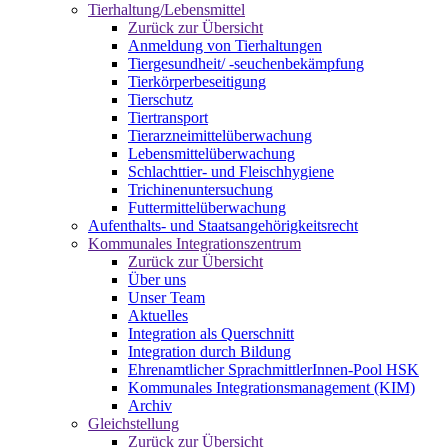
Tierhaltung/Lebensmittel
Zurück zur Übersicht
Anmeldung von Tierhaltungen
Tiergesundheit/ -seuchenbekämpfung
Tierkörperbeseitigung
Tierschutz
Tiertransport
Tierarzneimittelüberwachung
Lebensmittelüberwachung
Schlachttier- und Fleischhygiene
Trichinenuntersuchung
Futtermittelüberwachung
Aufenthalts- und Staatsangehörigkeitsrecht
Kommunales Integrationszentrum
Zurück zur Übersicht
Über uns
Unser Team
Aktuelles
Integration als Querschnitt
Integration durch Bildung
Ehrenamtlicher SprachmittlerInnen-Pool HSK
Kommunales Integrationsmanagement (KIM)
Archiv
Gleichstellung
Zurück zur Übersicht