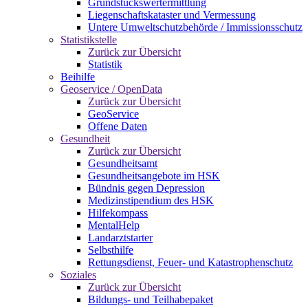
Grundstückswertermittlung
Liegenschaftskataster und Vermessung
Untere Umweltschutzbehörde / Immissionsschutz
Statistikstelle
Zurück zur Übersicht
Statistik
Beihilfe
Geoservice / OpenData
Zurück zur Übersicht
GeoService
Offene Daten
Gesundheit
Zurück zur Übersicht
Gesundheitsamt
Gesundheitsangebote im HSK
Bündnis gegen Depression
Medizinstipendium des HSK
Hilfekompass
MentalHelp
Landarztstarter
Selbsthilfe
Rettungsdienst, Feuer- und Katastrophenschutz
Soziales
Zurück zur Übersicht
Bildungs- und Teilhabepaket