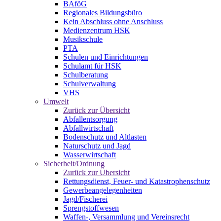
BAföG
Regionales Bildungsbüro
Kein Abschluss ohne Anschluss
Medienzentrum HSK
Musikschule
PTA
Schulen und Einrichtungen
Schulamt für HSK
Schulberatung
Schulverwaltung
VHS
Umwelt
Zurück zur Übersicht
Abfallentsorgung
Abfallwirtschaft
Bodenschutz und Altlasten
Naturschutz und Jagd
Wasserwirtschaft
Sicherheit/Ordnung
Zurück zur Übersicht
Rettungsdienst, Feuer- und Katastrophenschutz
Gewerbeangelegenheiten
Jagd/Fischerei
Sprengstoffwesen
Waffen-, Versammlung und Vereinsrecht