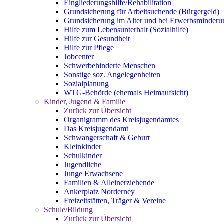
Eingliederungshilfe/Rehabilitation
Grundsicherung für Arbeitsuchende (Bürgergeld)
Grundsicherung im Alter und bei Erwerbsminderu
Hilfe zum Lebensunterhalt (Sozialhilfe)
Hilfe zur Gesundheit
Hilfe zur Pflege
Jobcenter
Schwerbehinderte Menschen
Sonstige soz. Angelegenheiten
Sozialplanung
WTG-Behörde (ehemals Heimaufsicht)
Kinder, Jugend & Familie
Zurück zur Übersicht
Organigramm des Kreisjugendamtes
Das Kreisjugendamt
Schwangerschaft & Geburt
Kleinkinder
Schulkinder
Jugendliche
Junge Erwachsene
Familien & Alleinerziehende
Ankerplatz Norderney
Freizeitstätten, Träger & Vereine
Schule/Bildung
Zurück zur Übersicht