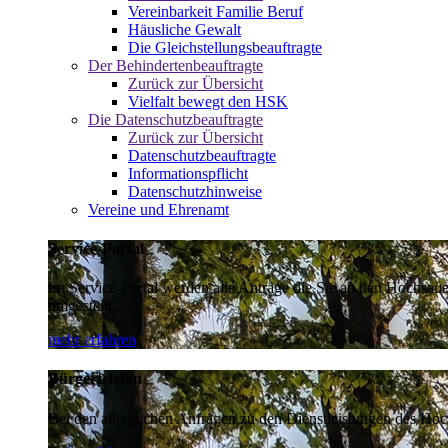
Vereinbarkeit Familie Beruf
Häusliche Gewalt
Die Gleichstellungsbeauftragte
Der Behindertenbeauftragte
Zurück zur Übersicht
Vielfalt bewegt den HSK
Die Datenschutzbeauftragte
Zurück zur Übersicht
Datenschutzbeauftragte
Informationspflicht
Datenschutzhinweise
Vereine und Ehrenamt
Service-Portal
Im Service-Portal werden alle Anträge die Sie an den Hochsau
umgestellt.
mehr erfahren
Bürgertelefon
Bei den alltäglichen Anfragen zu den Dienstleistungen des Hoch