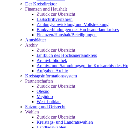
Der Kreisdirektor
Finanzen und Haushalt
Zurück zur Übersicht
Lastschriftverfahren
Zahlungsabwicklung und Vollstreckung
Bankverbindungen des Hochsauerlandkreises
Finanzen/Haushalt/Beteiligungen
Amtsblätter
Archiv
Zurück zur Übersicht
Jahrbuch des Hochsauerlandkreis
Archivbibliothek
Archiv- und Sammlungsgut im Kreisarchiv des Ho
Aufgaben Archiv
Kreistagsinformationssystem
Partnerschaften
Zurück zur Übersicht
Olesno
Megiddo
West Lothian
Satzung und Ortsrecht
Wahlen
Zurück zur Übersicht
Kreistags- und Landratswahlen
Landtagswahlen