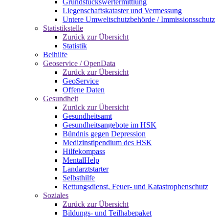
Grundstückswertermittlung
Liegenschaftskataster und Vermessung
Untere Umweltschutzbehörde / Immissionsschutz
Statistikstelle
Zurück zur Übersicht
Statistik
Beihilfe
Geoservice / OpenData
Zurück zur Übersicht
GeoService
Offene Daten
Gesundheit
Zurück zur Übersicht
Gesundheitsamt
Gesundheitsangebote im HSK
Bündnis gegen Depression
Medizinstipendium des HSK
Hilfekompass
MentalHelp
Landarztstarter
Selbsthilfe
Rettungsdienst, Feuer- und Katastrophenschutz
Soziales
Zurück zur Übersicht
Bildungs- und Teilhabepaket