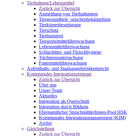
Tierhaltung/Lebensmittel
Zurück zur Übersicht
Anmeldung von Tierhaltungen
Tiergesundheit/ -seuchenbekämpfung
Tierkörperbeseitigung
Tierschutz
Tiertransport
Tierarzneimittelüberwachung
Lebensmittelüberwachung
Schlachttier- und Fleischhygiene
Trichinenuntersuchung
Futtermittelüberwachung
Aufenthalts- und Staatsangehörigkeitsrecht
Kommunales Integrationszentrum
Zurück zur Übersicht
Über uns
Unser Team
Aktuelles
Integration als Querschnitt
Integration durch Bildung
Ehrenamtlicher SprachmittlerInnen-Pool HSK
Kommunales Integrationsmanagement (KIM)
Archiv
Gleichstellung
Zurück zur Übersicht