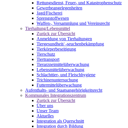
Rettungsdienst, Feuer- und Katastrophenschutz
Gewerbeangelegenheiten
Jagd/Fischerei
Sprengstoffwesen
Waffen-, Versammlung und Vereinsrecht
Tierhaltung/Lebensmittel
Zurück zur Übersicht
Anmeldung von Tierhaltungen
Tiergesundheit/ -seuchenbekämpfung
Tierkörperbeseitigung
Tierschutz
Tiertransport
Tierarzneimittelüberwachung
Lebensmittelüberwachung
Schlachttier- und Fleischhygiene
Trichinenuntersuchung
Futtermittelüberwachung
Aufenthalts- und Staatsangehörigkeitsrecht
Kommunales Integrationszentrum
Zurück zur Übersicht
Über uns
Unser Team
Aktuelles
Integration als Querschnitt
Integration durch Bildung