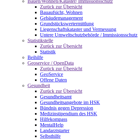
Bauen/Wohnen/Kataster/ Immissionsschutz
Zurück zur Übersicht
Bauaufsicht, Wohnen
Gebäudemanagement
Grundstückswertermittlung
Liegenschaftskataster und Vermessung
Untere Umweltschutzbehörde / Immissionsschutz
Statistikstelle
Zurück zur Übersicht
Statistik
Beihilfe
Geoservice / OpenData
Zurück zur Übersicht
GeoService
Offene Daten
Gesundheit
Zurück zur Übersicht
Gesundheitsamt
Gesundheitsangebote im HSK
Bündnis gegen Depression
Medizinstipendium des HSK
Hilfekompass
MentalHelp
Landarztstarter
Selbsthilfe