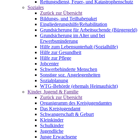
Rettungsdienst, Feuer- und Katastrophenschutz
Soziales
Zurück zur Übersicht
Bildungs- und Teilhabepaket
Eingliederungshilfe/Rehabilitation
Grundsicherung für Arbeitsuchende (Bürgergeld)
Grundsicherung im Alter und bei
Erwerbsminderung
Hilfe zum Lebensunterhalt (Sozialhilfe)
Hilfe zur Gesundheit
Hilfe zur Pflege
Jobcenter
Schwerbehinderte Menschen
Sonstige soz. Angelegenheiten
Sozialplanung
WTG-Behörde (ehemals Heimaufsicht)
Kinder, Jugend & Familie
Zurück zur Übersicht
Organigramm des Kreisjugendamtes
Das Kreisjugendamt
Schwangerschaft & Geburt
Kleinkinder
Schulkinder
Jugendliche
Junge Erwachsene