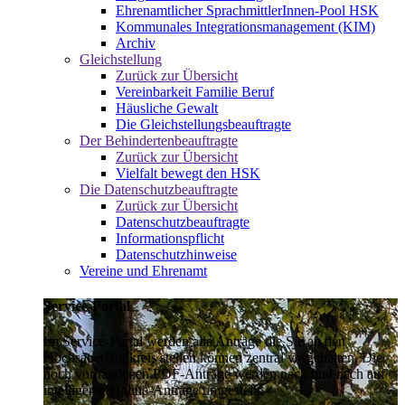
Ehrenamtlicher SprachmittlerInnen-Pool HSK
Kommunales Integrationsmanagement (KIM)
Archiv
Gleichstellung
Zurück zur Übersicht
Vereinbarkeit Familie Beruf
Häusliche Gewalt
Die Gleichstellungsbeauftragte
Der Behindertenbeauftragte
Zurück zur Übersicht
Vielfalt bewegt den HSK
Die Datenschutzbeauftragte
Zurück zur Übersicht
Datenschutzbeauftragte
Informationspflicht
Datenschutzhinweise
Vereine und Ehrenamt
Service-Portal
Im Service-Portal werden alle Anträge die Sie an den
Hochsauerlandkreis stellen können zentral vorgehalten. Die
noch vorhandenen PDF-Anträge werden nach und nach auf
intelligente Online-Anträge umgestellt.