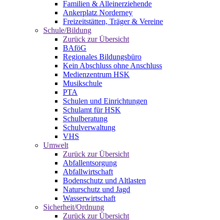
Familien & Alleinerziehende
Ankerplatz Norderney
Freizeitstätten, Träger & Vereine
Schule/Bildung
Zurück zur Übersicht
BAföG
Regionales Bildungsbüro
Kein Abschluss ohne Anschluss
Medienzentrum HSK
Musikschule
PTA
Schulen und Einrichtungen
Schulamt für HSK
Schulberatung
Schulverwaltung
VHS
Umwelt
Zurück zur Übersicht
Abfallentsorgung
Abfallwirtschaft
Bodenschutz und Altlasten
Naturschutz und Jagd
Wasserwirtschaft
Sicherheit/Ordnung
Zurück zur Übersicht