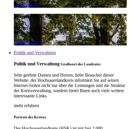
mehr erfahren
Bürgertelefon
Bei den alltäglichen Anfragen zu den Dienstleistungen des
Hochsauerlandkreises hilft das Bürgertelefon weiter.
mehr erfahren
Politik und Verwaltung
Politik und Verwaltung
Grußwort des Landrates
Sehr geehrte Damen und Herren, liebe Besucher dieser
Website, der Hochsauerlandkreis informiert Sie auf seinen
Internet-Seiten nicht nur über die Leistungen und die Struktur
der Kreisverwaltung, sondern bietet Ihnen auch viele weitere
interessante Links.
mehr erfahren
Portrait des Kreises
Der Hochsauerlandkreis (HSK) ist mit fast 2.000