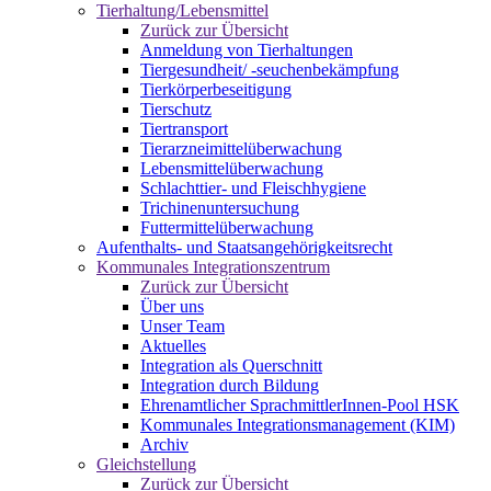
Tierhaltung/Lebensmittel
Zurück zur Übersicht
Anmeldung von Tierhaltungen
Tiergesundheit/ -seuchenbekämpfung
Tierkörperbeseitigung
Tierschutz
Tiertransport
Tierarzneimittelüberwachung
Lebensmittelüberwachung
Schlachttier- und Fleischhygiene
Trichinenuntersuchung
Futtermittelüberwachung
Aufenthalts- und Staatsangehörigkeitsrecht
Kommunales Integrationszentrum
Zurück zur Übersicht
Über uns
Unser Team
Aktuelles
Integration als Querschnitt
Integration durch Bildung
Ehrenamtlicher SprachmittlerInnen-Pool HSK
Kommunales Integrationsmanagement (KIM)
Archiv
Gleichstellung
Zurück zur Übersicht