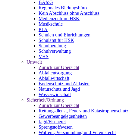
BAföG
Regionales Bildungsbüro
Kein Abschluss ohne Anschluss
Medienzentrum HSK
Musikschule
PTA
Schulen und Einrichtungen
Schulamt für HSK
Schulberatung
Schulverwaltung
VHS
Umwelt
Zurück zur Übersicht
Abfallentsorgung
Abfallwirtschaft
Bodenschutz und Altlasten
Naturschutz und Jagd
Wasserwirtschaft
Sicherheit/Ordnung
Zurück zur Übersicht
Rettungsdienst, Feuer- und Katastrophenschutz
Gewerbeangelegenheiten
Jagd/Fischerei
Sprengstoffwesen
Waffen-, Versammlung und Vereinsrecht