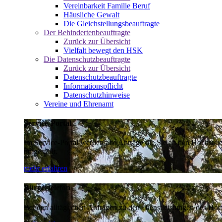
Vereinbarkeit Familie Beruf
Häusliche Gewalt
Die Gleichstellungsbeauftragte
Der Behindertenbeauftragte
Zurück zur Übersicht
Vielfalt bewegt den HSK
Die Datenschutzbeauftragte
Zurück zur Übersicht
Datenschutzbeauftragte
Informationspflicht
Datenschutzhinweise
Vereine und Ehrenamt
Service-Portal
Im Service-Portal werden alle Anträge die Sie an den Hochsau
umgestellt.
mehr erfahren
Bürgertelefon
Bei den alltäglichen Anfragen zu den Dienstleistungen des Hoch