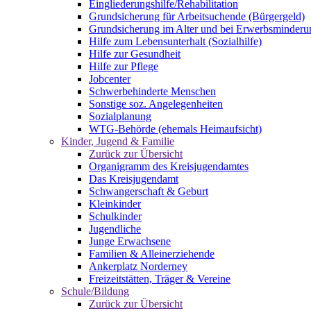
Eingliederungshilfe/Rehabilitation
Grundsicherung für Arbeitsuchende (Bürgergeld)
Grundsicherung im Alter und bei Erwerbsminderu
Hilfe zum Lebensunterhalt (Sozialhilfe)
Hilfe zur Gesundheit
Hilfe zur Pflege
Jobcenter
Schwerbehinderte Menschen
Sonstige soz. Angelegenheiten
Sozialplanung
WTG-Behörde (ehemals Heimaufsicht)
Kinder, Jugend & Familie
Zurück zur Übersicht
Organigramm des Kreisjugendamtes
Das Kreisjugendamt
Schwangerschaft & Geburt
Kleinkinder
Schulkinder
Jugendliche
Junge Erwachsene
Familien & Alleinerziehende
Ankerplatz Norderney
Freizeitstätten, Träger & Vereine
Schule/Bildung
Zurück zur Übersicht