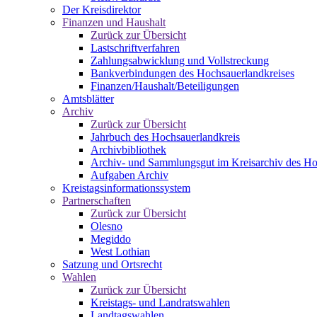
Der Kreisdirektor
Finanzen und Haushalt
Zurück zur Übersicht
Lastschriftverfahren
Zahlungsabwicklung und Vollstreckung
Bankverbindungen des Hochsauerlandkreises
Finanzen/Haushalt/Beteiligungen
Amtsblätter
Archiv
Zurück zur Übersicht
Jahrbuch des Hochsauerlandkreis
Archivbibliothek
Archiv- und Sammlungsgut im Kreisarchiv des Ho
Aufgaben Archiv
Kreistagsinformationssystem
Partnerschaften
Zurück zur Übersicht
Olesno
Megiddo
West Lothian
Satzung und Ortsrecht
Wahlen
Zurück zur Übersicht
Kreistags- und Landratswahlen
Landtagswahlen