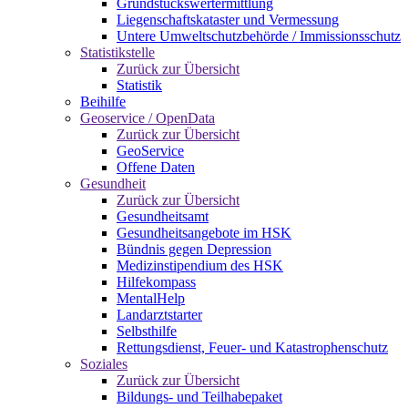
Grundstückswertermittlung
Liegenschaftskataster und Vermessung
Untere Umweltschutzbehörde / Immissionsschutz
Statistikstelle
Zurück zur Übersicht
Statistik
Beihilfe
Geoservice / OpenData
Zurück zur Übersicht
GeoService
Offene Daten
Gesundheit
Zurück zur Übersicht
Gesundheitsamt
Gesundheitsangebote im HSK
Bündnis gegen Depression
Medizinstipendium des HSK
Hilfekompass
MentalHelp
Landarztstarter
Selbsthilfe
Rettungsdienst, Feuer- und Katastrophenschutz
Soziales
Zurück zur Übersicht
Bildungs- und Teilhabepaket