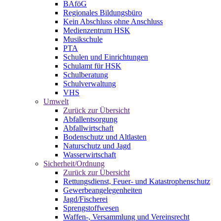
BAföG
Regionales Bildungsbüro
Kein Abschluss ohne Anschluss
Medienzentrum HSK
Musikschule
PTA
Schulen und Einrichtungen
Schulamt für HSK
Schulberatung
Schulverwaltung
VHS
Umwelt
Zurück zur Übersicht
Abfallentsorgung
Abfallwirtschaft
Bodenschutz und Altlasten
Naturschutz und Jagd
Wasserwirtschaft
Sicherheit/Ordnung
Zurück zur Übersicht
Rettungsdienst, Feuer- und Katastrophenschutz
Gewerbeangelegenheiten
Jagd/Fischerei
Sprengstoffwesen
Waffen-, Versammlung und Vereinsrecht