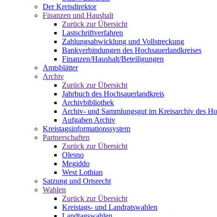
Der Kreisdirektor
Finanzen und Haushalt
Zurück zur Übersicht
Lastschriftverfahren
Zahlungsabwicklung und Vollstreckung
Bankverbindungen des Hochsauerlandkreises
Finanzen/Haushalt/Beteiligungen
Amtsblätter
Archiv
Zurück zur Übersicht
Jahrbuch des Hochsauerlandkreis
Archivbibliothek
Archiv- und Sammlungsgut im Kreisarchiv des Ho
Aufgaben Archiv
Kreistagsinformationssystem
Partnerschaften
Zurück zur Übersicht
Olesno
Megiddo
West Lothian
Satzung und Ortsrecht
Wahlen
Zurück zur Übersicht
Kreistags- und Landratswahlen
Landtagswahlen