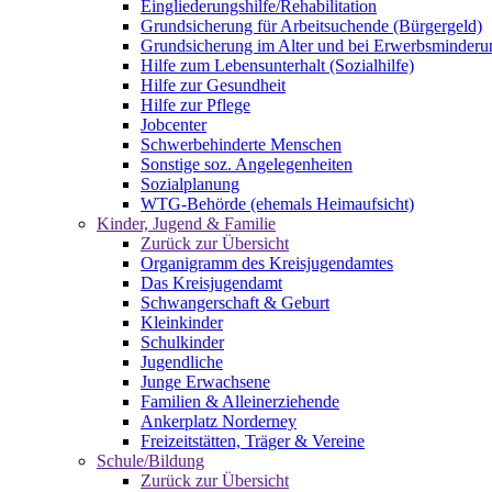
Eingliederungshilfe/Rehabilitation
Grundsicherung für Arbeitsuchende (Bürgergeld)
Grundsicherung im Alter und bei Erwerbsminderu
Hilfe zum Lebensunterhalt (Sozialhilfe)
Hilfe zur Gesundheit
Hilfe zur Pflege
Jobcenter
Schwerbehinderte Menschen
Sonstige soz. Angelegenheiten
Sozialplanung
WTG-Behörde (ehemals Heimaufsicht)
Kinder, Jugend & Familie
Zurück zur Übersicht
Organigramm des Kreisjugendamtes
Das Kreisjugendamt
Schwangerschaft & Geburt
Kleinkinder
Schulkinder
Jugendliche
Junge Erwachsene
Familien & Alleinerziehende
Ankerplatz Norderney
Freizeitstätten, Träger & Vereine
Schule/Bildung
Zurück zur Übersicht