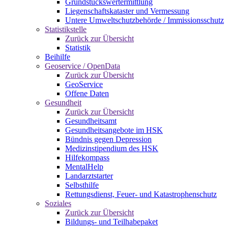
Grundstückswertermittlung
Liegenschaftskataster und Vermessung
Untere Umweltschutzbehörde / Immissionsschutz
Statistikstelle
Zurück zur Übersicht
Statistik
Beihilfe
Geoservice / OpenData
Zurück zur Übersicht
GeoService
Offene Daten
Gesundheit
Zurück zur Übersicht
Gesundheitsamt
Gesundheitsangebote im HSK
Bündnis gegen Depression
Medizinstipendium des HSK
Hilfekompass
MentalHelp
Landarztstarter
Selbsthilfe
Rettungsdienst, Feuer- und Katastrophenschutz
Soziales
Zurück zur Übersicht
Bildungs- und Teilhabepaket