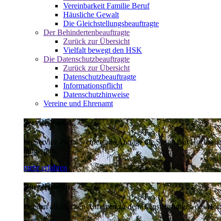
Vereinbarkeit Familie Beruf
Häusliche Gewalt
Die Gleichstellungsbeauftragte
Der Behindertenbeauftragte
Zurück zur Übersicht
Vielfalt bewegt den HSK
Die Datenschutzbeauftragte
Zurück zur Übersicht
Datenschutzbeauftragte
Informationspflicht
Datenschutzhinweise
Vereine und Ehrenamt
Service-Portal
Im Service-Portal werden alle Anträge die Sie an den Hochsau
umgestellt.
mehr erfahren
Bürgertelefon
Bei den alltäglichen Anfragen zu den Dienstleistungen des Hoch