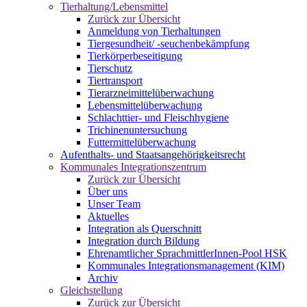
Tierhaltung/Lebensmittel
Zurück zur Übersicht
Anmeldung von Tierhaltungen
Tiergesundheit/ -seuchenbekämpfung
Tierkörperbeseitigung
Tierschutz
Tiertransport
Tierarzneimittelüberwachung
Lebensmittelüberwachung
Schlachttier- und Fleischhygiene
Trichinenuntersuchung
Futtermittelüberwachung
Aufenthalts- und Staatsangehörigkeitsrecht
Kommunales Integrationszentrum
Zurück zur Übersicht
Über uns
Unser Team
Aktuelles
Integration als Querschnitt
Integration durch Bildung
Ehrenamtlicher SprachmittlerInnen-Pool HSK
Kommunales Integrationsmanagement (KIM)
Archiv
Gleichstellung
Zurück zur Übersicht