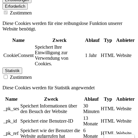
Erforderlich
Zustimmen
Diese Cookies werden für eine reibungslose Funktion unserer
Website benötigt.
Name
Zweck
Ablauf
Typ
Anbieter
Speichert Ihre
Einwilligung zur
CookieConsent
1 Jahr
HTML
Website
Verwendung von
Cookies.
Statistik
Zustimmen
Diese Cookies werden für Statistik angewendet
Name
Zweck
Ablauf
Typ
Anbieter
Speichert Informationen über
30
_pk_ses
HTML
Website
den Besuch der Website
Minuten
13
_pk_id
Speichert eine Benutzer-ID
HTML
Website
Monate
Speichert wie der Benutzer die
6
_pk_ref
HTML
Website
Website aufgerufen hat
Monate