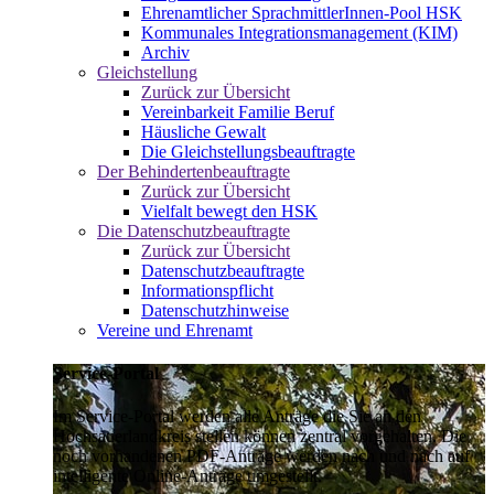
Ehrenamtlicher SprachmittlerInnen-Pool HSK
Kommunales Integrationsmanagement (KIM)
Archiv
Gleichstellung
Zurück zur Übersicht
Vereinbarkeit Familie Beruf
Häusliche Gewalt
Die Gleichstellungsbeauftragte
Der Behindertenbeauftragte
Zurück zur Übersicht
Vielfalt bewegt den HSK
Die Datenschutzbeauftragte
Zurück zur Übersicht
Datenschutzbeauftragte
Informationspflicht
Datenschutzhinweise
Vereine und Ehrenamt
Service-Portal
Im Service-Portal werden alle Anträge die Sie an den
Hochsauerlandkreis stellen können zentral vorgehalten. Die
noch vorhandenen PDF-Anträge werden nach und nach auf
intelligente Online-Anträge umgestellt.