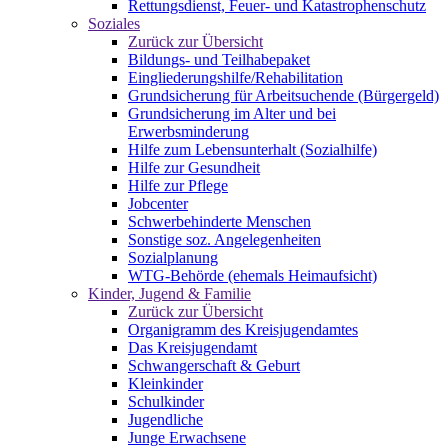
Rettungsdienst, Feuer- und Katastrophenschutz
Soziales
Zurück zur Übersicht
Bildungs- und Teilhabepaket
Eingliederungshilfe/Rehabilitation
Grundsicherung für Arbeitsuchende (Bürgergeld)
Grundsicherung im Alter und bei
Erwerbsminderung
Hilfe zum Lebensunterhalt (Sozialhilfe)
Hilfe zur Gesundheit
Hilfe zur Pflege
Jobcenter
Schwerbehinderte Menschen
Sonstige soz. Angelegenheiten
Sozialplanung
WTG-Behörde (ehemals Heimaufsicht)
Kinder, Jugend & Familie
Zurück zur Übersicht
Organigramm des Kreisjugendamtes
Das Kreisjugendamt
Schwangerschaft & Geburt
Kleinkinder
Schulkinder
Jugendliche
Junge Erwachsene