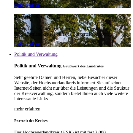
mehr erfahren
Bürgertelefon
Bei den alltäglichen Anfragen zu den Dienstleistungen des
Hochsauerlandkreises hilft das Bürgertelefon weiter.
mehr erfahren
Politik und Verwaltung
Politik und Verwaltung
Grußwort des Landrates
Sehr geehrte Damen und Herren, liebe Besucher dieser
Website, der Hochsauerlandkreis informiert Sie auf seinen
Internet-Seiten nicht nur über die Leistungen und die Struktur
der Kreisverwaltung, sondern bietet Ihnen auch viele weitere
interessante Links.
mehr erfahren
Portrait des Kreises
Der Hochsauerlandkreis (HSK) ist mit fast 2.000