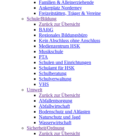
Familien & Alleinerziehende
Ankerplatz Norderney
Freizeitstätten, Träger & Vereine
Schule/Bildung
Zurück zur Übersicht
BAföG
Regionales Bildungsbüro
Kein Abschluss ohne Anschluss
Medienzentrum HSK
Musikschule
PTA
Schulen und Einrichtungen
Schulamt für HSK
Schulberatung
Schulverwaltung
VHS
Umwelt
Zurück zur Übersicht
Abfallentsorgung
Abfallwirtschaft
Bodenschutz und Altlasten
Naturschutz und Jagd
Wasserwirtschaft
Sicherheit/Ordnung
Zurück zur Übersicht