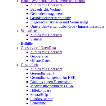
Bauen/Wohnen/Kataster/ Immissionsschutz
Zurück zur Übersicht
Bauaufsicht, Wohnen
Gebäudemanagement
Grundstückswertermittlung
Liegenschaftskataster und Vermessung
Untere Umweltschutzbehörde / Immissionsschutz
Statistikstelle
Zurück zur Übersicht
Statistik
Beihilfe
Geoservice / OpenData
Zurück zur Übersicht
GeoService
Offene Daten
Gesundheit
Zurück zur Übersicht
Gesundheitsamt
Gesundheitsangebote im HSK
Bündnis gegen Depression
Medizinstipendium des HSK
Hilfekompass
MentalHelp
Landarztstarter
Selbsthilfe