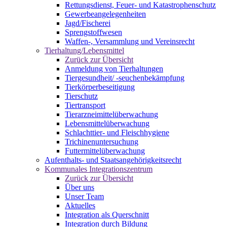
Rettungsdienst, Feuer- und Katastrophenschutz
Gewerbeangelegenheiten
Jagd/Fischerei
Sprengstoffwesen
Waffen-, Versammlung und Vereinsrecht
Tierhaltung/Lebensmittel
Zurück zur Übersicht
Anmeldung von Tierhaltungen
Tiergesundheit/ -seuchenbekämpfung
Tierkörperbeseitigung
Tierschutz
Tiertransport
Tierarzneimittelüberwachung
Lebensmittelüberwachung
Schlachttier- und Fleischhygiene
Trichinenuntersuchung
Futtermittelüberwachung
Aufenthalts- und Staatsangehörigkeitsrecht
Kommunales Integrationszentrum
Zurück zur Übersicht
Über uns
Unser Team
Aktuelles
Integration als Querschnitt
Integration durch Bildung