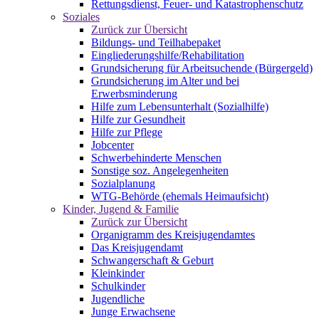
Rettungsdienst, Feuer- und Katastrophenschutz
Soziales
Zurück zur Übersicht
Bildungs- und Teilhabepaket
Eingliederungshilfe/Rehabilitation
Grundsicherung für Arbeitsuchende (Bürgergeld)
Grundsicherung im Alter und bei
Erwerbsminderung
Hilfe zum Lebensunterhalt (Sozialhilfe)
Hilfe zur Gesundheit
Hilfe zur Pflege
Jobcenter
Schwerbehinderte Menschen
Sonstige soz. Angelegenheiten
Sozialplanung
WTG-Behörde (ehemals Heimaufsicht)
Kinder, Jugend & Familie
Zurück zur Übersicht
Organigramm des Kreisjugendamtes
Das Kreisjugendamt
Schwangerschaft & Geburt
Kleinkinder
Schulkinder
Jugendliche
Junge Erwachsene