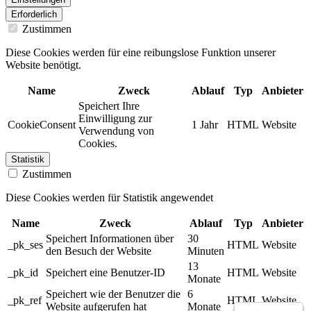
Erforderlich
Zustimmen
Diese Cookies werden für eine reibungslose Funktion unserer
Website benötigt.
Name
Zweck
Ablauf
Typ
Anbieter
Speichert Ihre
Einwilligung zur
CookieConsent
1 Jahr
HTML
Website
Verwendung von
Cookies.
Statistik
Zustimmen
Diese Cookies werden für Statistik angewendet
Name
Zweck
Ablauf
Typ
Anbieter
Speichert Informationen über
30
_pk_ses
HTML
Website
den Besuch der Website
Minuten
13
_pk_id
Speichert eine Benutzer-ID
HTML
Website
Monate
Speichert wie der Benutzer die
6
_pk_ref
HTML
Website
Website aufgerufen hat
Monate