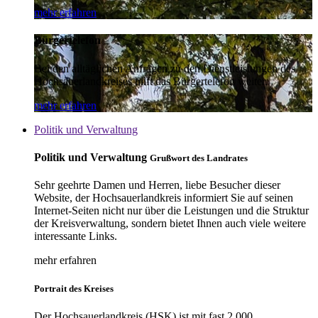
mehr erfahren
Bürgertelefon
Bei den alltäglichen Anfragen zu den Dienstleistungen des
Hochsauerlandkreises hilft das Bürgertelefon weiter.
mehr erfahren
Politik und Verwaltung
Politik und Verwaltung
Grußwort des Landrates
Sehr geehrte Damen und Herren, liebe Besucher dieser
Website, der Hochsauerlandkreis informiert Sie auf seinen
Internet-Seiten nicht nur über die Leistungen und die Struktur
der Kreisverwaltung, sondern bietet Ihnen auch viele weitere
interessante Links.
mehr erfahren
Portrait des Kreises
Der Hochsauerlandkreis (HSK) ist mit fast 2.000