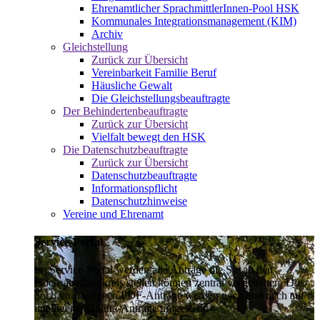
Ehrenamtlicher SprachmittlerInnen-Pool HSK
Kommunales Integrationsmanagement (KIM)
Archiv
Gleichstellung
Zurück zur Übersicht
Vereinbarkeit Familie Beruf
Häusliche Gewalt
Die Gleichstellungsbeauftragte
Der Behindertenbeauftragte
Zurück zur Übersicht
Vielfalt bewegt den HSK
Die Datenschutzbeauftragte
Zurück zur Übersicht
Datenschutzbeauftragte
Informationspflicht
Datenschutzhinweise
Vereine und Ehrenamt
Service-Portal
Im Service-Portal werden alle Anträge die Sie an den
Hochsauerlandkreis stellen können zentral vorgehalten. Die
noch vorhandenen PDF-Anträge werden nach und nach auf
intelligente Online-Anträge umgestellt.