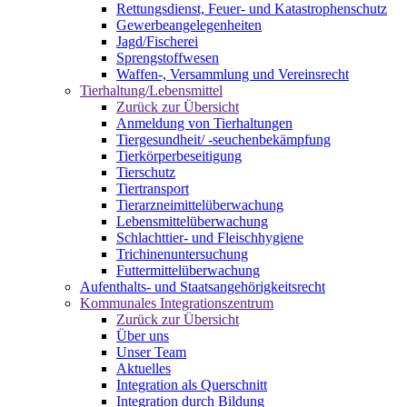
Rettungsdienst, Feuer- und Katastrophenschutz
Gewerbeangelegenheiten
Jagd/Fischerei
Sprengstoffwesen
Waffen-, Versammlung und Vereinsrecht
Tierhaltung/Lebensmittel
Zurück zur Übersicht
Anmeldung von Tierhaltungen
Tiergesundheit/ -seuchenbekämpfung
Tierkörperbeseitigung
Tierschutz
Tiertransport
Tierarzneimittelüberwachung
Lebensmittelüberwachung
Schlachttier- und Fleischhygiene
Trichinenuntersuchung
Futtermittelüberwachung
Aufenthalts- und Staatsangehörigkeitsrecht
Kommunales Integrationszentrum
Zurück zur Übersicht
Über uns
Unser Team
Aktuelles
Integration als Querschnitt
Integration durch Bildung