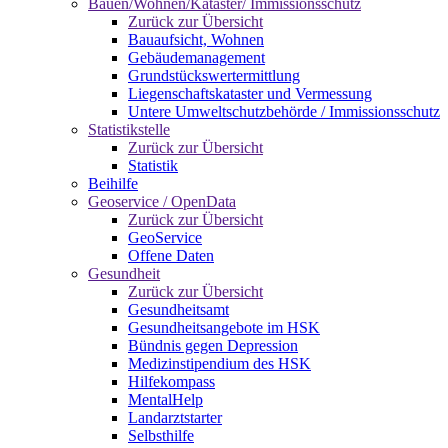
Bauen/Wohnen/Kataster/ Immissionsschutz
Zurück zur Übersicht
Bauaufsicht, Wohnen
Gebäudemanagement
Grundstückswertermittlung
Liegenschaftskataster und Vermessung
Untere Umweltschutzbehörde / Immissionsschutz
Statistikstelle
Zurück zur Übersicht
Statistik
Beihilfe
Geoservice / OpenData
Zurück zur Übersicht
GeoService
Offene Daten
Gesundheit
Zurück zur Übersicht
Gesundheitsamt
Gesundheitsangebote im HSK
Bündnis gegen Depression
Medizinstipendium des HSK
Hilfekompass
MentalHelp
Landarztstarter
Selbsthilfe