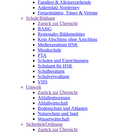
Familien & Alleinerziehende
Ankerplatz Norderney
Freizeitstätten, Träger & Vereine
Schule/Bildung
Zurück zur Übersicht
BAföG
Regionales Bildungsbüro
Kein Abschluss ohne Anschluss
Medienzentrum HSK
Musikschule
PTA
Schulen und Einrichtungen
Schulamt für HSK
Schulberatung
Schulverwaltung
VHS
Umwelt
Zurück zur Übersicht
Abfallentsorgung
Abfallwirtschaft
Bodenschutz und Altlasten
Naturschutz und Jagd
Wasserwirtschaft
Sicherheit/Ordnung
Zurück zur Übersicht