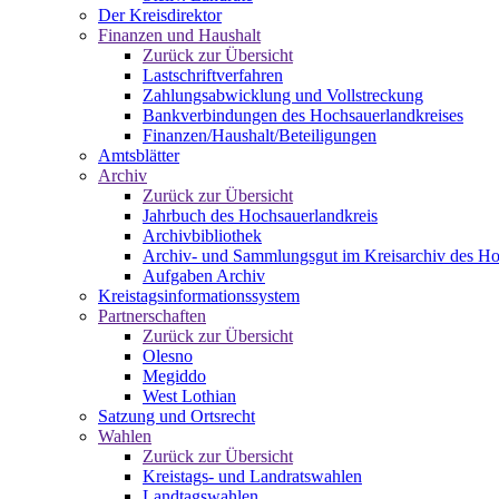
Der Kreisdirektor
Finanzen und Haushalt
Zurück zur Übersicht
Lastschriftverfahren
Zahlungsabwicklung und Vollstreckung
Bankverbindungen des Hochsauerlandkreises
Finanzen/Haushalt/Beteiligungen
Amtsblätter
Archiv
Zurück zur Übersicht
Jahrbuch des Hochsauerlandkreis
Archivbibliothek
Archiv- und Sammlungsgut im Kreisarchiv des Ho
Aufgaben Archiv
Kreistagsinformationssystem
Partnerschaften
Zurück zur Übersicht
Olesno
Megiddo
West Lothian
Satzung und Ortsrecht
Wahlen
Zurück zur Übersicht
Kreistags- und Landratswahlen
Landtagswahlen