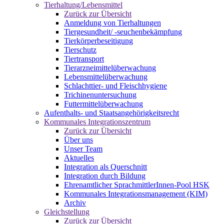
Tierhaltung/Lebensmittel
Zurück zur Übersicht
Anmeldung von Tierhaltungen
Tiergesundheit/ -seuchenbekämpfung
Tierkörperbeseitigung
Tierschutz
Tiertransport
Tierarzneimittelüberwachung
Lebensmittelüberwachung
Schlachttier- und Fleischhygiene
Trichinenuntersuchung
Futtermittelüberwachung
Aufenthalts- und Staatsangehörigkeitsrecht
Kommunales Integrationszentrum
Zurück zur Übersicht
Über uns
Unser Team
Aktuelles
Integration als Querschnitt
Integration durch Bildung
Ehrenamtlicher SprachmittlerInnen-Pool HSK
Kommunales Integrationsmanagement (KIM)
Archiv
Gleichstellung
Zurück zur Übersicht