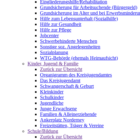
Eingliederungshilfe/Rehabilitation
Grundsicherung für Arbeitsuchende (Bürgergeld)
Grundsicherung im Alter und bei Erwerbsminderu
Hilfe zum Lebensunterhalt (Sozialhilfe)
Hilfe zur Gesundheit
Hilfe zur Pflege
Jobcenter
Schwerbehinderte Menschen
Sonstige soz. Angelegenheiten
Sozialplanung
WTG-Behörde (ehemals Heimaufsicht)
Kinder, Jugend & Familie
Zurück zur Übersicht
Organigramm des Kreisjugendamtes
Das Kreisjugendamt
Schwangerschaft & Geburt
Kleinkinder
Schulkinder
Jugendliche
Junge Erwachsene
Familien & Alleinerziehende
Ankerplatz Norderney
Freizeitstätten, Träger & Vereine
Schule/Bildung
Zurück zur Übersicht