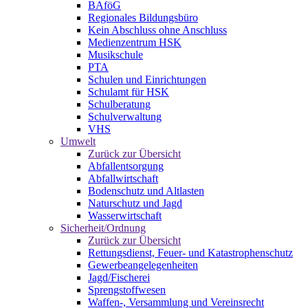
BAföG
Regionales Bildungsbüro
Kein Abschluss ohne Anschluss
Medienzentrum HSK
Musikschule
PTA
Schulen und Einrichtungen
Schulamt für HSK
Schulberatung
Schulverwaltung
VHS
Umwelt
Zurück zur Übersicht
Abfallentsorgung
Abfallwirtschaft
Bodenschutz und Altlasten
Naturschutz und Jagd
Wasserwirtschaft
Sicherheit/Ordnung
Zurück zur Übersicht
Rettungsdienst, Feuer- und Katastrophenschutz
Gewerbeangelegenheiten
Jagd/Fischerei
Sprengstoffwesen
Waffen-, Versammlung und Vereinsrecht