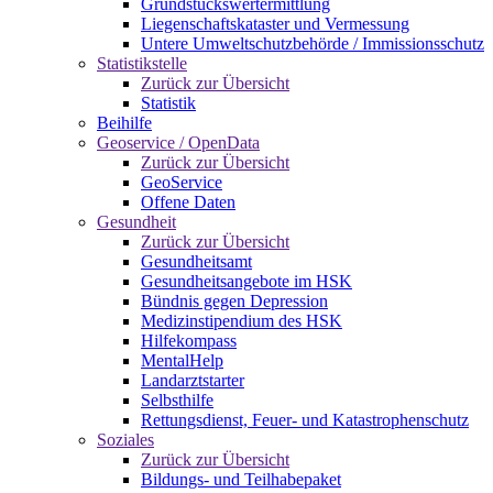
Grundstückswertermittlung
Liegenschaftskataster und Vermessung
Untere Umweltschutzbehörde / Immissionsschutz
Statistikstelle
Zurück zur Übersicht
Statistik
Beihilfe
Geoservice / OpenData
Zurück zur Übersicht
GeoService
Offene Daten
Gesundheit
Zurück zur Übersicht
Gesundheitsamt
Gesundheitsangebote im HSK
Bündnis gegen Depression
Medizinstipendium des HSK
Hilfekompass
MentalHelp
Landarztstarter
Selbsthilfe
Rettungsdienst, Feuer- und Katastrophenschutz
Soziales
Zurück zur Übersicht
Bildungs- und Teilhabepaket