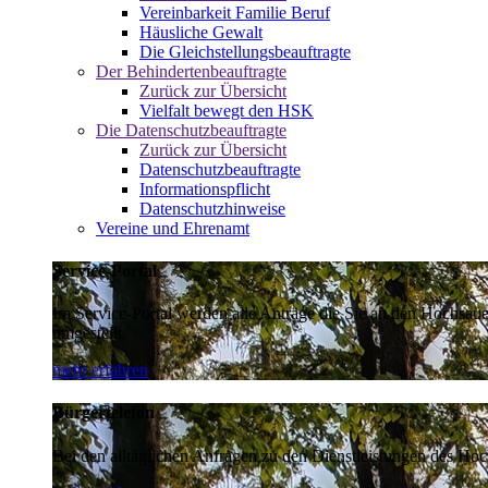
Vereinbarkeit Familie Beruf
Häusliche Gewalt
Die Gleichstellungsbeauftragte
Der Behindertenbeauftragte
Zurück zur Übersicht
Vielfalt bewegt den HSK
Die Datenschutzbeauftragte
Zurück zur Übersicht
Datenschutzbeauftragte
Informationspflicht
Datenschutzhinweise
Vereine und Ehrenamt
Service-Portal
Im Service-Portal werden alle Anträge die Sie an den Hochsau
umgestellt.
mehr erfahren
Bürgertelefon
Bei den alltäglichen Anfragen zu den Dienstleistungen des Hoch