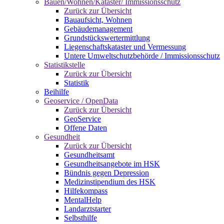
Bauen/Wohnen/Kataster/ Immissionsschutz
Zurück zur Übersicht
Bauaufsicht, Wohnen
Gebäudemanagement
Grundstückswertermittlung
Liegenschaftskataster und Vermessung
Untere Umweltschutzbehörde / Immissionsschutz
Statistikstelle
Zurück zur Übersicht
Statistik
Beihilfe
Geoservice / OpenData
Zurück zur Übersicht
GeoService
Offene Daten
Gesundheit
Zurück zur Übersicht
Gesundheitsamt
Gesundheitsangebote im HSK
Bündnis gegen Depression
Medizinstipendium des HSK
Hilfekompass
MentalHelp
Landarztstarter
Selbsthilfe