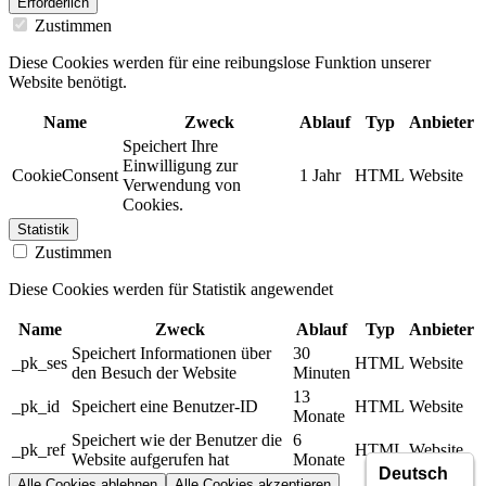
Erforderlich
Zustimmen
Diese Cookies werden für eine reibungslose Funktion unserer
Website benötigt.
Name
Zweck
Ablauf
Typ
Anbieter
Speichert Ihre
Einwilligung zur
CookieConsent
1 Jahr
HTML
Website
Verwendung von
Cookies.
Statistik
Zustimmen
Diese Cookies werden für Statistik angewendet
Name
Zweck
Ablauf
Typ
Anbieter
Speichert Informationen über
30
_pk_ses
HTML
Website
den Besuch der Website
Minuten
13
_pk_id
Speichert eine Benutzer-ID
HTML
Website
Monate
Speichert wie der Benutzer die
6
_pk_ref
HTML
Website
Website aufgerufen hat
Monate
Alle Cookies ablehnen
Alle Cookies akzeptieren