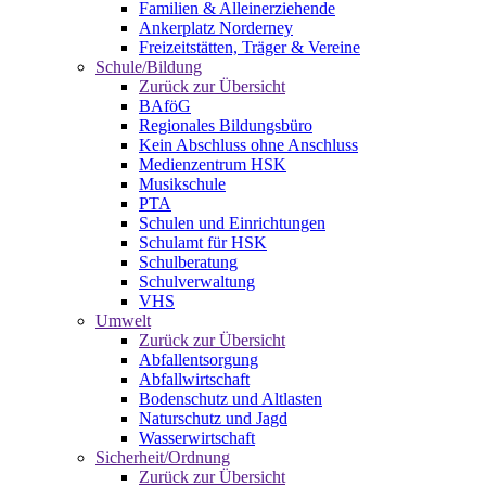
Familien & Alleinerziehende
Ankerplatz Norderney
Freizeitstätten, Träger & Vereine
Schule/Bildung
Zurück zur Übersicht
BAföG
Regionales Bildungsbüro
Kein Abschluss ohne Anschluss
Medienzentrum HSK
Musikschule
PTA
Schulen und Einrichtungen
Schulamt für HSK
Schulberatung
Schulverwaltung
VHS
Umwelt
Zurück zur Übersicht
Abfallentsorgung
Abfallwirtschaft
Bodenschutz und Altlasten
Naturschutz und Jagd
Wasserwirtschaft
Sicherheit/Ordnung
Zurück zur Übersicht