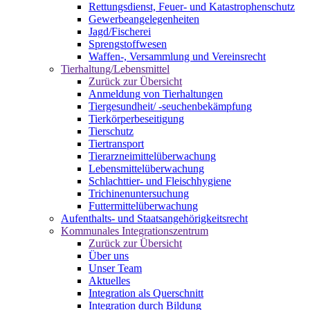
Rettungsdienst, Feuer- und Katastrophenschutz
Gewerbeangelegenheiten
Jagd/Fischerei
Sprengstoffwesen
Waffen-, Versammlung und Vereinsrecht
Tierhaltung/Lebensmittel
Zurück zur Übersicht
Anmeldung von Tierhaltungen
Tiergesundheit/ -seuchenbekämpfung
Tierkörperbeseitigung
Tierschutz
Tiertransport
Tierarzneimittelüberwachung
Lebensmittelüberwachung
Schlachttier- und Fleischhygiene
Trichinenuntersuchung
Futtermittelüberwachung
Aufenthalts- und Staatsangehörigkeitsrecht
Kommunales Integrationszentrum
Zurück zur Übersicht
Über uns
Unser Team
Aktuelles
Integration als Querschnitt
Integration durch Bildung