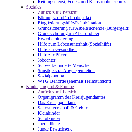
Rettungsdienst, Feuer- und Katastrophenschutz
Soziales
Zurück zur Übersicht
Bildungs- und Teilhabepaket
Eingliederungshilfe/Rehabilitation
Grundsicherung für Arbeitsuchende (Bürgergeld)
Grundsicherung im Alter und bei
Erwerbsminderung
Hilfe zum Lebensunterhalt (Sozialhilfe)
Hilfe zur Gesundheit
Hilfe zur Pflege
Jobcenter
Schwerbehinderte Menschen
Sonstige soz. Angelegenheiten
Sozialplanung
WTG-Behörde (ehemals Heimaufsicht)
Kinder, Jugend & Familie
Zurück zur Übersicht
Organigramm des Kreisjugendamtes
Das Kreisjugendamt
Schwangerschaft & Geburt
Kleinkinder
Schulkinder
Jugendliche
Junge Erwachsene