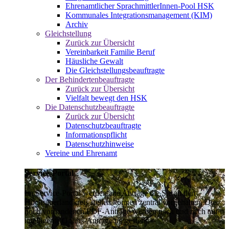
Ehrenamtlicher SprachmittlerInnen-Pool HSK
Kommunales Integrationsmanagement (KIM)
Archiv
Gleichstellung
Zurück zur Übersicht
Vereinbarkeit Familie Beruf
Häusliche Gewalt
Die Gleichstellungsbeauftragte
Der Behindertenbeauftragte
Zurück zur Übersicht
Vielfalt bewegt den HSK
Die Datenschutzbeauftragte
Zurück zur Übersicht
Datenschutzbeauftragte
Informationspflicht
Datenschutzhinweise
Vereine und Ehrenamt
Service-Portal
Im Service-Portal werden alle Anträge die Sie an den
Hochsauerlandkreis stellen können zentral vorgehalten. Die
noch vorhandenen PDF-Anträge werden nach und nach auf
intelligente Online-Anträge umgestellt.