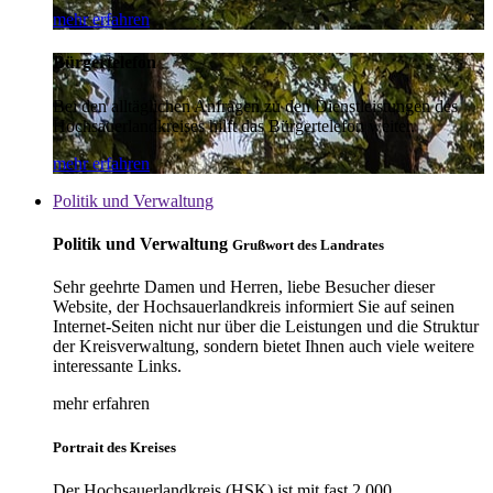
mehr erfahren
Bürgertelefon
Bei den alltäglichen Anfragen zu den Dienstleistungen des
Hochsauerlandkreises hilft das Bürgertelefon weiter.
mehr erfahren
Politik und Verwaltung
Politik und Verwaltung
Grußwort des Landrates
Sehr geehrte Damen und Herren, liebe Besucher dieser
Website, der Hochsauerlandkreis informiert Sie auf seinen
Internet-Seiten nicht nur über die Leistungen und die Struktur
der Kreisverwaltung, sondern bietet Ihnen auch viele weitere
interessante Links.
mehr erfahren
Portrait des Kreises
Der Hochsauerlandkreis (HSK) ist mit fast 2.000