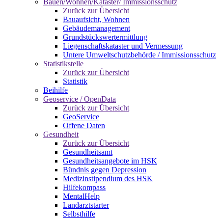
Bauen/Wohnen/Kataster/ Immissionsschutz
Zurück zur Übersicht
Bauaufsicht, Wohnen
Gebäudemanagement
Grundstückswertermittlung
Liegenschaftskataster und Vermessung
Untere Umweltschutzbehörde / Immissionsschutz
Statistikstelle
Zurück zur Übersicht
Statistik
Beihilfe
Geoservice / OpenData
Zurück zur Übersicht
GeoService
Offene Daten
Gesundheit
Zurück zur Übersicht
Gesundheitsamt
Gesundheitsangebote im HSK
Bündnis gegen Depression
Medizinstipendium des HSK
Hilfekompass
MentalHelp
Landarztstarter
Selbsthilfe