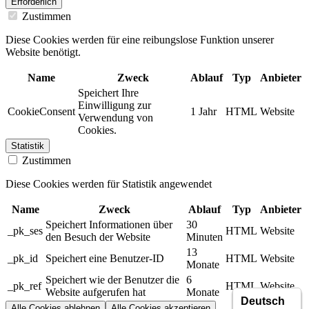
Erforderlich
Zustimmen
Diese Cookies werden für eine reibungslose Funktion unserer
Website benötigt.
Name
Zweck
Ablauf
Typ
Anbieter
Speichert Ihre
Einwilligung zur
CookieConsent
1 Jahr
HTML
Website
Verwendung von
Cookies.
Statistik
Zustimmen
Diese Cookies werden für Statistik angewendet
Name
Zweck
Ablauf
Typ
Anbieter
Speichert Informationen über
30
_pk_ses
HTML
Website
den Besuch der Website
Minuten
13
_pk_id
Speichert eine Benutzer-ID
HTML
Website
Monate
Speichert wie der Benutzer die
6
_pk_ref
HTML
Website
Website aufgerufen hat
Monate
Alle Cookies ablehnen
Alle Cookies akzeptieren