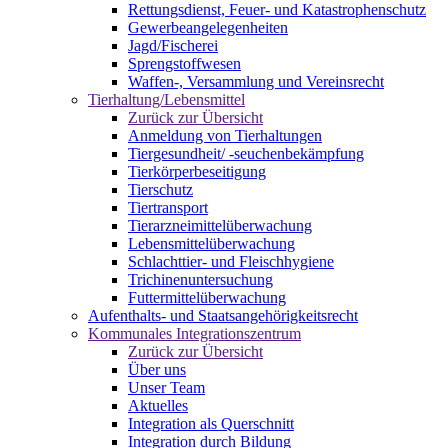
Rettungsdienst, Feuer- und Katastrophenschutz
Gewerbeangelegenheiten
Jagd/Fischerei
Sprengstoffwesen
Waffen-, Versammlung und Vereinsrecht
Tierhaltung/Lebensmittel
Zurück zur Übersicht
Anmeldung von Tierhaltungen
Tiergesundheit/ -seuchenbekämpfung
Tierkörperbeseitigung
Tierschutz
Tiertransport
Tierarzneimittelüberwachung
Lebensmittelüberwachung
Schlachttier- und Fleischhygiene
Trichinenuntersuchung
Futtermittelüberwachung
Aufenthalts- und Staatsangehörigkeitsrecht
Kommunales Integrationszentrum
Zurück zur Übersicht
Über uns
Unser Team
Aktuelles
Integration als Querschnitt
Integration durch Bildung