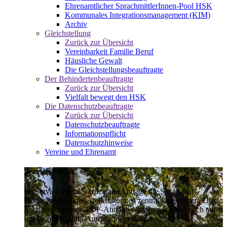
Ehrenamtlicher SprachmittlerInnen-Pool HSK
Kommunales Integrationsmanagement (KIM)
Archiv
Gleichstellung
Zurück zur Übersicht
Vereinbarkeit Familie Beruf
Häusliche Gewalt
Die Gleichstellungsbeauftragte
Der Behindertenbeauftragte
Zurück zur Übersicht
Vielfalt bewegt den HSK
Die Datenschutzbeauftragte
Zurück zur Übersicht
Datenschutzbeauftragte
Informationspflicht
Datenschutzhinweise
Vereine und Ehrenamt
Service-Portal
Im Service-Portal werden alle Anträge die Sie an den
Hochsauerlandkreis stellen können zentral vorgehalten. Die
noch vorhandenen PDF-Anträge werden nach und nach auf
intelligente Online-Anträge umgestellt.