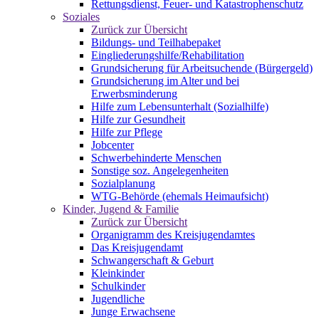
Rettungsdienst, Feuer- und Katastrophenschutz
Soziales
Zurück zur Übersicht
Bildungs- und Teilhabepaket
Eingliederungshilfe/Rehabilitation
Grundsicherung für Arbeitsuchende (Bürgergeld)
Grundsicherung im Alter und bei
Erwerbsminderung
Hilfe zum Lebensunterhalt (Sozialhilfe)
Hilfe zur Gesundheit
Hilfe zur Pflege
Jobcenter
Schwerbehinderte Menschen
Sonstige soz. Angelegenheiten
Sozialplanung
WTG-Behörde (ehemals Heimaufsicht)
Kinder, Jugend & Familie
Zurück zur Übersicht
Organigramm des Kreisjugendamtes
Das Kreisjugendamt
Schwangerschaft & Geburt
Kleinkinder
Schulkinder
Jugendliche
Junge Erwachsene