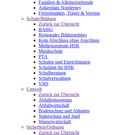
Familien & Alleinerziehende
Ankerplatz Norderney
Freizeitstätten, Träger & Vereine
Schule/Bildung
Zurück zur Übersicht
BAföG
Regionales Bildungsbüro
Kein Abschluss ohne Anschluss
Medienzentrum HSK
Musikschule
PTA
Schulen und Einrichtungen
Schulamt für HSK
Schulberatung
Schulverwaltung
VHS
Umwelt
Zurück zur Übersicht
Abfallentsorgung
Abfallwirtschaft
Bodenschutz und Altlasten
Naturschutz und Jagd
Wasserwirtschaft
Sicherheit/Ordnung
Zurück zur Übersicht