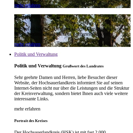
mehr erfahren
Bürgertelefon
Bei den alltäglichen Anfragen zu den Dienstleistungen des
Hochsauerlandkreises hilft das Bürgertelefon weiter.
mehr erfahren
Politik und Verwaltung
Politik und Verwaltung
Grußwort des Landrates
Sehr geehrte Damen und Herren, liebe Besucher dieser
Website, der Hochsauerlandkreis informiert Sie auf seinen
Internet-Seiten nicht nur über die Leistungen und die Struktur
der Kreisverwaltung, sondern bietet Ihnen auch viele weitere
interessante Links.
mehr erfahren
Portrait des Kreises
Der Hochsauerlandkreis (HSK) ist mit fast 2.000