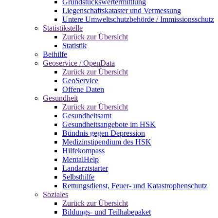
Grundstückswertermittlung
Liegenschaftskataster und Vermessung
Untere Umweltschutzbehörde / Immissionsschutz
Statistikstelle
Zurück zur Übersicht
Statistik
Beihilfe
Geoservice / OpenData
Zurück zur Übersicht
GeoService
Offene Daten
Gesundheit
Zurück zur Übersicht
Gesundheitsamt
Gesundheitsangebote im HSK
Bündnis gegen Depression
Medizinstipendium des HSK
Hilfekompass
MentalHelp
Landarztstarter
Selbsthilfe
Rettungsdienst, Feuer- und Katastrophenschutz
Soziales
Zurück zur Übersicht
Bildungs- und Teilhabepaket