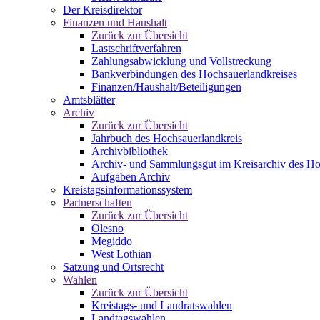
Der Kreisdirektor
Finanzen und Haushalt
Zurück zur Übersicht
Lastschriftverfahren
Zahlungsabwicklung und Vollstreckung
Bankverbindungen des Hochsauerlandkreises
Finanzen/Haushalt/Beteiligungen
Amtsblätter
Archiv
Zurück zur Übersicht
Jahrbuch des Hochsauerlandkreis
Archivbibliothek
Archiv- und Sammlungsgut im Kreisarchiv des Ho
Aufgaben Archiv
Kreistagsinformationssystem
Partnerschaften
Zurück zur Übersicht
Olesno
Megiddo
West Lothian
Satzung und Ortsrecht
Wahlen
Zurück zur Übersicht
Kreistags- und Landratswahlen
Landtagswahlen