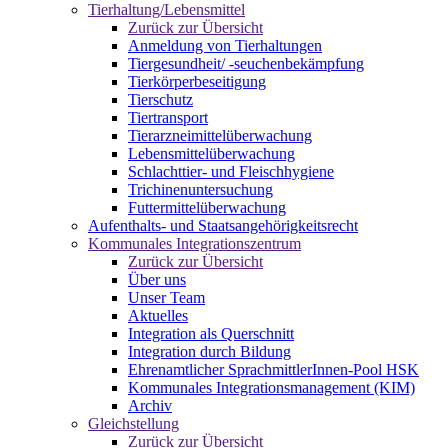
Tierhaltung/Lebensmittel
Zurück zur Übersicht
Anmeldung von Tierhaltungen
Tiergesundheit/ -seuchenbekämpfung
Tierkörperbeseitigung
Tierschutz
Tiertransport
Tierarzneimittelüberwachung
Lebensmittelüberwachung
Schlachttier- und Fleischhygiene
Trichinenuntersuchung
Futtermittelüberwachung
Aufenthalts- und Staatsangehörigkeitsrecht
Kommunales Integrationszentrum
Zurück zur Übersicht
Über uns
Unser Team
Aktuelles
Integration als Querschnitt
Integration durch Bildung
Ehrenamtlicher SprachmittlerInnen-Pool HSK
Kommunales Integrationsmanagement (KIM)
Archiv
Gleichstellung
Zurück zur Übersicht