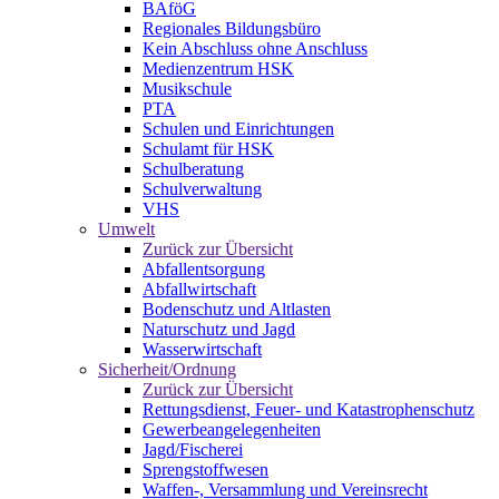
BAföG
Regionales Bildungsbüro
Kein Abschluss ohne Anschluss
Medienzentrum HSK
Musikschule
PTA
Schulen und Einrichtungen
Schulamt für HSK
Schulberatung
Schulverwaltung
VHS
Umwelt
Zurück zur Übersicht
Abfallentsorgung
Abfallwirtschaft
Bodenschutz und Altlasten
Naturschutz und Jagd
Wasserwirtschaft
Sicherheit/Ordnung
Zurück zur Übersicht
Rettungsdienst, Feuer- und Katastrophenschutz
Gewerbeangelegenheiten
Jagd/Fischerei
Sprengstoffwesen
Waffen-, Versammlung und Vereinsrecht