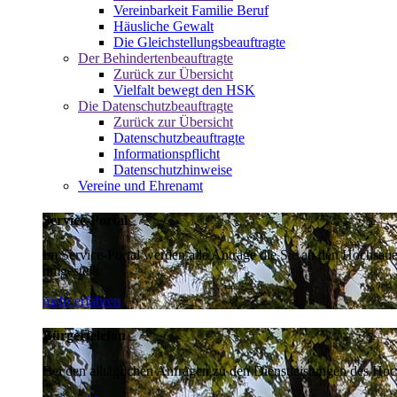
Vereinbarkeit Familie Beruf
Häusliche Gewalt
Die Gleichstellungsbeauftragte
Der Behindertenbeauftragte
Zurück zur Übersicht
Vielfalt bewegt den HSK
Die Datenschutzbeauftragte
Zurück zur Übersicht
Datenschutzbeauftragte
Informationspflicht
Datenschutzhinweise
Vereine und Ehrenamt
Service-Portal
Im Service-Portal werden alle Anträge die Sie an den Hochsau
umgestellt.
mehr erfahren
Bürgertelefon
Bei den alltäglichen Anfragen zu den Dienstleistungen des Hoch