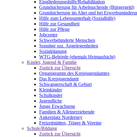
Eingliederungshilfe/Rehabilitation
Grundsicherung für Arbeitsuchende (Bürgergeld)
Grundsicherung im Alter und bei Erwerbsminderu
Hilfe zum Lebensunterhalt (Sozialhilfe)
Hilfe zur Gesundheit
Hilfe zur Pflege
Jobcenter
Schwerbehinderte Menschen
Sonstige soz. Angelegenheiten
Sozialplanung
WTG-Behörde (ehemals Heimaufsicht)
Kinder, Jugend & Familie
Zurück zur Übersicht
Organigramm des Kreisjugendamtes
Das Kreisjugendamt
Schwangerschaft & Geburt
Kleinkinder
Schulkinder
Jugendliche
Junge Erwachsene
Familien & Alleinerziehende
Ankerplatz Norderney
Freizeitstätten, Träger & Vereine
Schule/Bildung
Zurück zur Übersicht