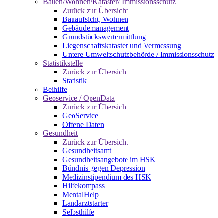
Bauen/Wohnen/Kataster/ Immissionsschutz
Zurück zur Übersicht
Bauaufsicht, Wohnen
Gebäudemanagement
Grundstückswertermittlung
Liegenschaftskataster und Vermessung
Untere Umweltschutzbehörde / Immissionsschutz
Statistikstelle
Zurück zur Übersicht
Statistik
Beihilfe
Geoservice / OpenData
Zurück zur Übersicht
GeoService
Offene Daten
Gesundheit
Zurück zur Übersicht
Gesundheitsamt
Gesundheitsangebote im HSK
Bündnis gegen Depression
Medizinstipendium des HSK
Hilfekompass
MentalHelp
Landarztstarter
Selbsthilfe