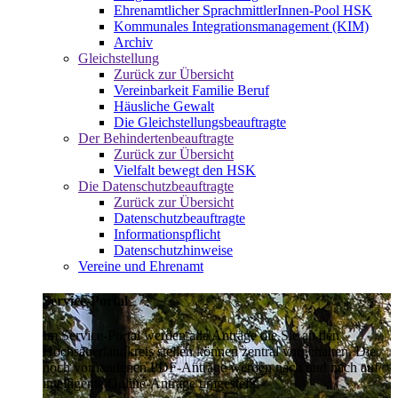
Ehrenamtlicher SprachmittlerInnen-Pool HSK
Kommunales Integrationsmanagement (KIM)
Archiv
Gleichstellung
Zurück zur Übersicht
Vereinbarkeit Familie Beruf
Häusliche Gewalt
Die Gleichstellungsbeauftragte
Der Behindertenbeauftragte
Zurück zur Übersicht
Vielfalt bewegt den HSK
Die Datenschutzbeauftragte
Zurück zur Übersicht
Datenschutzbeauftragte
Informationspflicht
Datenschutzhinweise
Vereine und Ehrenamt
Service-Portal
Im Service-Portal werden alle Anträge die Sie an den
Hochsauerlandkreis stellen können zentral vorgehalten. Die
noch vorhandenen PDF-Anträge werden nach und nach auf
intelligente Online-Anträge umgestellt.