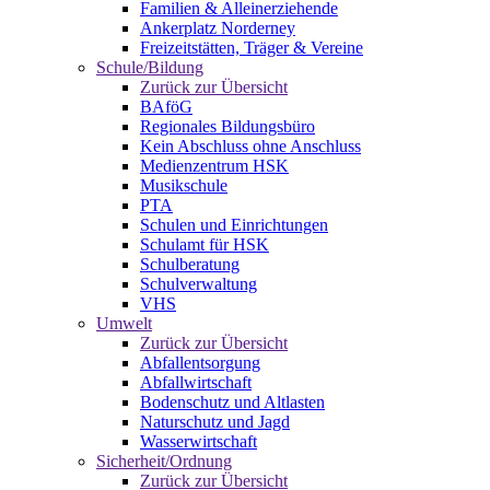
Familien & Alleinerziehende
Ankerplatz Norderney
Freizeitstätten, Träger & Vereine
Schule/Bildung
Zurück zur Übersicht
BAföG
Regionales Bildungsbüro
Kein Abschluss ohne Anschluss
Medienzentrum HSK
Musikschule
PTA
Schulen und Einrichtungen
Schulamt für HSK
Schulberatung
Schulverwaltung
VHS
Umwelt
Zurück zur Übersicht
Abfallentsorgung
Abfallwirtschaft
Bodenschutz und Altlasten
Naturschutz und Jagd
Wasserwirtschaft
Sicherheit/Ordnung
Zurück zur Übersicht