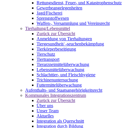
Rettungsdienst, Feuer- und Katastrophenschutz
Gewerbeangelegenheiten
Jagd/Fischerei
Sprengstoffwesen
Waffen-, Versammlung und Vereinsrecht
Tierhaltung/Lebensmittel
Zurück zur Übersicht
Anmeldung von Tierhaltungen
Tiergesundheit/ -seuchenbekämpfung
Tierkörperbeseitigung
Tierschutz
Tiertransport
Tierarzneimittelüberwachung
Lebensmittelüberwachung
Schlachttier- und Fleischhygiene
Trichinenuntersuchung
Futtermittelüberwachung
Aufenthalts- und Staatsangehörigkeitsrecht
Kommunales Integrationszentrum
Zurück zur Übersicht
Über uns
Unser Team
Aktuelles
Integration als Querschnitt
Integration durch Bildung