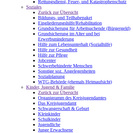
Rettungsdienst, Feuer- und Katastrophenschutz
Soziales
Zurück zur Übersicht
Bildungs- und Teilhabepaket
Eingliederungshilfe/Rehabilitation
Grundsicherung für Arbeitsuchende (Bürgergeld)
Grundsicherung im Alter und bei
Erwerbsminderung
Hilfe zum Lebensunterhalt (Sozialhilfe)
Hilfe zur Gesundheit
Hilfe zur Pflege
Jobcenter
Schwerbehinderte Menschen
Sonstige soz. Angelegenheiten
Sozialplanung
WTG-Behörde (ehemals Heimaufsicht)
Kinder, Jugend & Familie
Zurück zur Übersicht
Organigramm des Kreisjugendamtes
Das Kreisjugendamt
Schwangerschaft & Geburt
Kleinkinder
Schulkinder
Jugendliche
Junge Erwachsene