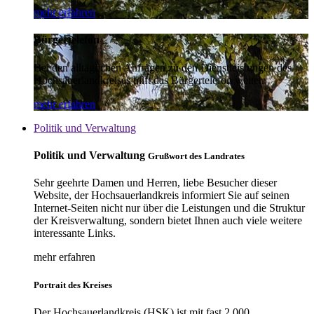
mehr erfahren
Bürgertelefon
Bei den alltäglichen Anfragen zu den Dienstleistungen des
Hochsauerlandkreises hilft das Bürgertelefon weiter.
mehr erfahren
Politik und Verwaltung
Politik und Verwaltung
Grußwort des Landrates
Sehr geehrte Damen und Herren, liebe Besucher dieser
Website, der Hochsauerlandkreis informiert Sie auf seinen
Internet-Seiten nicht nur über die Leistungen und die Struktur
der Kreisverwaltung, sondern bietet Ihnen auch viele weitere
interessante Links.
mehr erfahren
Portrait des Kreises
Der Hochsauerlandkreis (HSK) ist mit fast 2.000