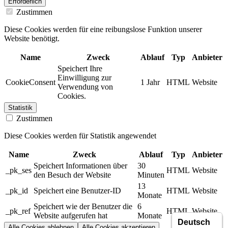
Erforderlich
Zustimmen
Diese Cookies werden für eine reibungslose Funktion unserer
Website benötigt.
Name
Zweck
Ablauf
Typ
Anbieter
Speichert Ihre
Einwilligung zur
CookieConsent
1 Jahr
HTML
Website
Verwendung von
Cookies.
Statistik
Zustimmen
Diese Cookies werden für Statistik angewendet
Name
Zweck
Ablauf
Typ
Anbieter
Speichert Informationen über
30
_pk_ses
HTML
Website
den Besuch der Website
Minuten
13
_pk_id
Speichert eine Benutzer-ID
HTML
Website
Monate
Speichert wie der Benutzer die
6
_pk_ref
HTML
Website
Website aufgerufen hat
Monate
Alle Cookies ablehnen
Alle Cookies akzeptieren