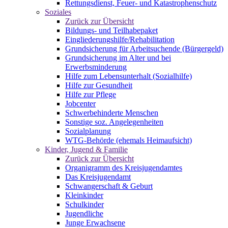
Rettungsdienst, Feuer- und Katastrophenschutz
Soziales
Zurück zur Übersicht
Bildungs- und Teilhabepaket
Eingliederungshilfe/Rehabilitation
Grundsicherung für Arbeitsuchende (Bürgergeld)
Grundsicherung im Alter und bei
Erwerbsminderung
Hilfe zum Lebensunterhalt (Sozialhilfe)
Hilfe zur Gesundheit
Hilfe zur Pflege
Jobcenter
Schwerbehinderte Menschen
Sonstige soz. Angelegenheiten
Sozialplanung
WTG-Behörde (ehemals Heimaufsicht)
Kinder, Jugend & Familie
Zurück zur Übersicht
Organigramm des Kreisjugendamtes
Das Kreisjugendamt
Schwangerschaft & Geburt
Kleinkinder
Schulkinder
Jugendliche
Junge Erwachsene