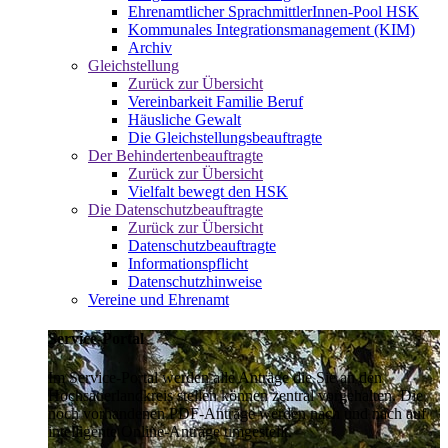
Ehrenamtlicher SprachmittlerInnen-Pool HSK
Kommunales Integrationsmanagement (KIM)
Archiv
Gleichstellung
Zurück zur Übersicht
Vereinbarkeit Familie Beruf
Häusliche Gewalt
Die Gleichstellungsbeauftragte
Der Behindertenbeauftragte
Zurück zur Übersicht
Vielfalt bewegt den HSK
Die Datenschutzbeauftragte
Zurück zur Übersicht
Datenschutzbeauftragte
Informationspflicht
Datenschutzhinweise
Vereine und Ehrenamt
Service-Portal
Im Service-Portal werden alle Anträge die Sie an den
Hochsauerlandkreis stellen können zentral vorgehalten. Die
noch vorhandenen PDF-Anträge werden nach und nach auf
intelligente Online-Anträge umgestellt.