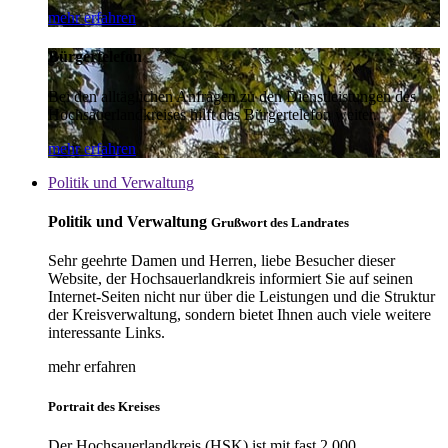
mehr erfahren
Bürgertelefon
Bei den alltäglichen Anfragen zu den Dienstleistungen des
Hochsauerlandkreises hilft das Bürgertelefon weiter.
mehr erfahren
Politik und Verwaltung
Politik und Verwaltung
Grußwort des Landrates
Sehr geehrte Damen und Herren, liebe Besucher dieser
Website, der Hochsauerlandkreis informiert Sie auf seinen
Internet-Seiten nicht nur über die Leistungen und die Struktur
der Kreisverwaltung, sondern bietet Ihnen auch viele weitere
interessante Links.
mehr erfahren
Portrait des Kreises
Der Hochsauerlandkreis (HSK) ist mit fast 2.000