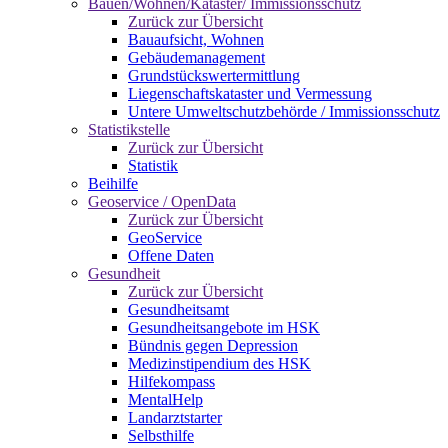
Bauen/Wohnen/Kataster/ Immissionsschutz
Zurück zur Übersicht
Bauaufsicht, Wohnen
Gebäudemanagement
Grundstückswertermittlung
Liegenschaftskataster und Vermessung
Untere Umweltschutzbehörde / Immissionsschutz
Statistikstelle
Zurück zur Übersicht
Statistik
Beihilfe
Geoservice / OpenData
Zurück zur Übersicht
GeoService
Offene Daten
Gesundheit
Zurück zur Übersicht
Gesundheitsamt
Gesundheitsangebote im HSK
Bündnis gegen Depression
Medizinstipendium des HSK
Hilfekompass
MentalHelp
Landarztstarter
Selbsthilfe