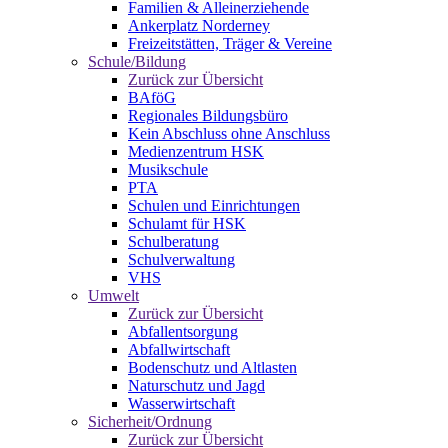
Familien & Alleinerziehende
Ankerplatz Norderney
Freizeitstätten, Träger & Vereine
Schule/Bildung
Zurück zur Übersicht
BAföG
Regionales Bildungsbüro
Kein Abschluss ohne Anschluss
Medienzentrum HSK
Musikschule
PTA
Schulen und Einrichtungen
Schulamt für HSK
Schulberatung
Schulverwaltung
VHS
Umwelt
Zurück zur Übersicht
Abfallentsorgung
Abfallwirtschaft
Bodenschutz und Altlasten
Naturschutz und Jagd
Wasserwirtschaft
Sicherheit/Ordnung
Zurück zur Übersicht