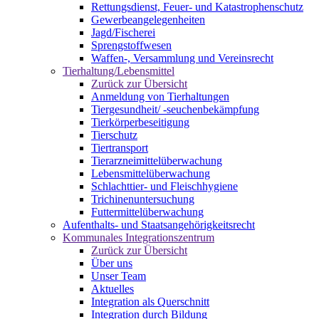
Rettungsdienst, Feuer- und Katastrophenschutz
Gewerbeangelegenheiten
Jagd/Fischerei
Sprengstoffwesen
Waffen-, Versammlung und Vereinsrecht
Tierhaltung/Lebensmittel
Zurück zur Übersicht
Anmeldung von Tierhaltungen
Tiergesundheit/ -seuchenbekämpfung
Tierkörperbeseitigung
Tierschutz
Tiertransport
Tierarzneimittelüberwachung
Lebensmittelüberwachung
Schlachttier- und Fleischhygiene
Trichinenuntersuchung
Futtermittelüberwachung
Aufenthalts- und Staatsangehörigkeitsrecht
Kommunales Integrationszentrum
Zurück zur Übersicht
Über uns
Unser Team
Aktuelles
Integration als Querschnitt
Integration durch Bildung