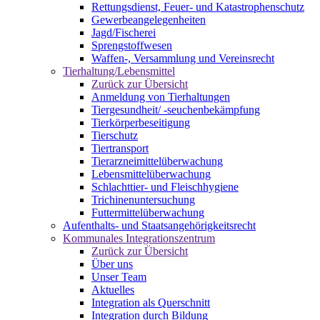
Rettungsdienst, Feuer- und Katastrophenschutz
Gewerbeangelegenheiten
Jagd/Fischerei
Sprengstoffwesen
Waffen-, Versammlung und Vereinsrecht
Tierhaltung/Lebensmittel
Zurück zur Übersicht
Anmeldung von Tierhaltungen
Tiergesundheit/ -seuchenbekämpfung
Tierkörperbeseitigung
Tierschutz
Tiertransport
Tierarzneimittelüberwachung
Lebensmittelüberwachung
Schlachttier- und Fleischhygiene
Trichinenuntersuchung
Futtermittelüberwachung
Aufenthalts- und Staatsangehörigkeitsrecht
Kommunales Integrationszentrum
Zurück zur Übersicht
Über uns
Unser Team
Aktuelles
Integration als Querschnitt
Integration durch Bildung