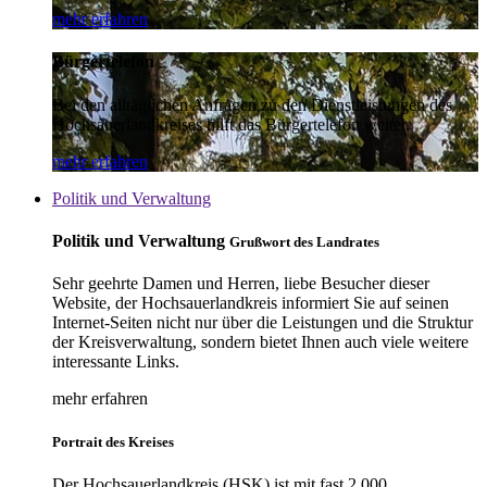
mehr erfahren
Bürgertelefon
Bei den alltäglichen Anfragen zu den Dienstleistungen des
Hochsauerlandkreises hilft das Bürgertelefon weiter.
mehr erfahren
Politik und Verwaltung
Politik und Verwaltung
Grußwort des Landrates
Sehr geehrte Damen und Herren, liebe Besucher dieser
Website, der Hochsauerlandkreis informiert Sie auf seinen
Internet-Seiten nicht nur über die Leistungen und die Struktur
der Kreisverwaltung, sondern bietet Ihnen auch viele weitere
interessante Links.
mehr erfahren
Portrait des Kreises
Der Hochsauerlandkreis (HSK) ist mit fast 2.000