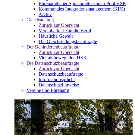
Ehrenamtlicher SprachmittlerInnen-Pool HSK
Kommunales Integrationsmanagement (KIM)
Archiv
Gleichstellung
Zurück zur Übersicht
Vereinbarkeit Familie Beruf
Häusliche Gewalt
Die Gleichstellungsbeauftragte
Der Behindertenbeauftragte
Zurück zur Übersicht
Vielfalt bewegt den HSK
Die Datenschutzbeauftragte
Zurück zur Übersicht
Datenschutzbeauftragte
Informationspflicht
Datenschutzhinweise
Vereine und Ehrenamt
Service-Portal
Im Service-Portal werden alle Anträge die Sie an den
Hochsauerlandkreis stellen können zentral vorgehalten. Die
noch vorhandenen PDF-Anträge werden nach und nach auf
intelligente Online-Anträge umgestellt.