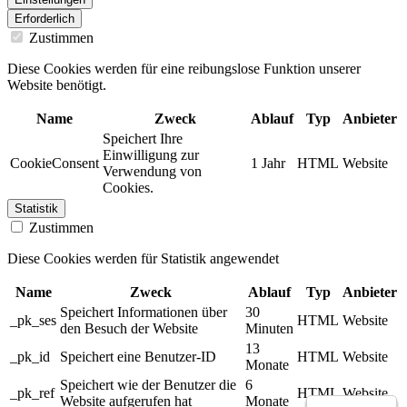
Erforderlich
Zustimmen
Diese Cookies werden für eine reibungslose Funktion unserer
Website benötigt.
Name
Zweck
Ablauf
Typ
Anbieter
Speichert Ihre
Einwilligung zur
CookieConsent
1 Jahr
HTML
Website
Verwendung von
Cookies.
Statistik
Zustimmen
Diese Cookies werden für Statistik angewendet
Name
Zweck
Ablauf
Typ
Anbieter
Speichert Informationen über
30
_pk_ses
HTML
Website
den Besuch der Website
Minuten
13
_pk_id
Speichert eine Benutzer-ID
HTML
Website
Monate
Speichert wie der Benutzer die
6
_pk_ref
HTML
Website
Website aufgerufen hat
Monate