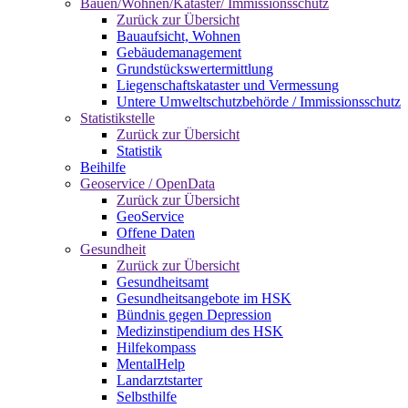
Bauen/Wohnen/Kataster/ Immissionsschutz
Zurück zur Übersicht
Bauaufsicht, Wohnen
Gebäudemanagement
Grundstückswertermittlung
Liegenschaftskataster und Vermessung
Untere Umweltschutzbehörde / Immissionsschutz
Statistikstelle
Zurück zur Übersicht
Statistik
Beihilfe
Geoservice / OpenData
Zurück zur Übersicht
GeoService
Offene Daten
Gesundheit
Zurück zur Übersicht
Gesundheitsamt
Gesundheitsangebote im HSK
Bündnis gegen Depression
Medizinstipendium des HSK
Hilfekompass
MentalHelp
Landarztstarter
Selbsthilfe