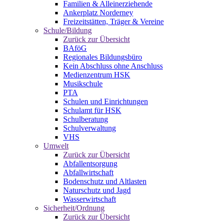
Familien & Alleinerziehende
Ankerplatz Norderney
Freizeitstätten, Träger & Vereine
Schule/Bildung
Zurück zur Übersicht
BAföG
Regionales Bildungsbüro
Kein Abschluss ohne Anschluss
Medienzentrum HSK
Musikschule
PTA
Schulen und Einrichtungen
Schulamt für HSK
Schulberatung
Schulverwaltung
VHS
Umwelt
Zurück zur Übersicht
Abfallentsorgung
Abfallwirtschaft
Bodenschutz und Altlasten
Naturschutz und Jagd
Wasserwirtschaft
Sicherheit/Ordnung
Zurück zur Übersicht