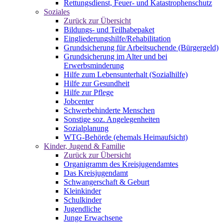
Rettungsdienst, Feuer- und Katastrophenschutz
Soziales
Zurück zur Übersicht
Bildungs- und Teilhabepaket
Eingliederungshilfe/Rehabilitation
Grundsicherung für Arbeitsuchende (Bürgergeld)
Grundsicherung im Alter und bei
Erwerbsminderung
Hilfe zum Lebensunterhalt (Sozialhilfe)
Hilfe zur Gesundheit
Hilfe zur Pflege
Jobcenter
Schwerbehinderte Menschen
Sonstige soz. Angelegenheiten
Sozialplanung
WTG-Behörde (ehemals Heimaufsicht)
Kinder, Jugend & Familie
Zurück zur Übersicht
Organigramm des Kreisjugendamtes
Das Kreisjugendamt
Schwangerschaft & Geburt
Kleinkinder
Schulkinder
Jugendliche
Junge Erwachsene