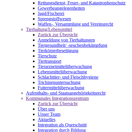
Rettungsdienst, Feuer- und Katastrophenschutz
Gewerbeangelegenheiten
Jagd/Fischerei
Sprengstoffwesen
Waffen-, Versammlung und Vereinsrecht
Tierhaltung/Lebensmittel
Zurück zur Übersicht
Anmeldung von Tierhaltungen
Tiergesundheit/ -seuchenbekämpfung
Tierkörperbeseitigung
Tierschutz
Tiertransport
Tierarzneimittelüberwachung
Lebensmittelüberwachung
Schlachttier- und Fleischhygiene
Trichinenuntersuchung
Futtermittelüberwachung
Aufenthalts- und Staatsangehörigkeitsrecht
Kommunales Integrationszentrum
Zurück zur Übersicht
Über uns
Unser Team
Aktuelles
Integration als Querschnitt
Integration durch Bildung