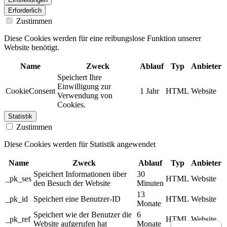
Erforderlich
Zustimmen
Diese Cookies werden für eine reibungslose Funktion unserer
Website benötigt.
Name
Zweck
Ablauf
Typ
Anbieter
Speichert Ihre
Einwilligung zur
CookieConsent
1 Jahr
HTML
Website
Verwendung von
Cookies.
Statistik
Zustimmen
Diese Cookies werden für Statistik angewendet
Name
Zweck
Ablauf
Typ
Anbieter
Speichert Informationen über
30
_pk_ses
HTML
Website
den Besuch der Website
Minuten
13
_pk_id
Speichert eine Benutzer-ID
HTML
Website
Monate
Speichert wie der Benutzer die
6
_pk_ref
HTML
Website
Website aufgerufen hat
Monate