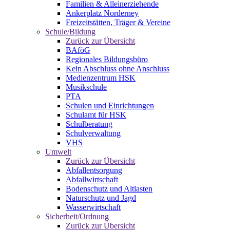
Familien & Alleinerziehende
Ankerplatz Norderney
Freizeitstätten, Träger & Vereine
Schule/Bildung
Zurück zur Übersicht
BAföG
Regionales Bildungsbüro
Kein Abschluss ohne Anschluss
Medienzentrum HSK
Musikschule
PTA
Schulen und Einrichtungen
Schulamt für HSK
Schulberatung
Schulverwaltung
VHS
Umwelt
Zurück zur Übersicht
Abfallentsorgung
Abfallwirtschaft
Bodenschutz und Altlasten
Naturschutz und Jagd
Wasserwirtschaft
Sicherheit/Ordnung
Zurück zur Übersicht