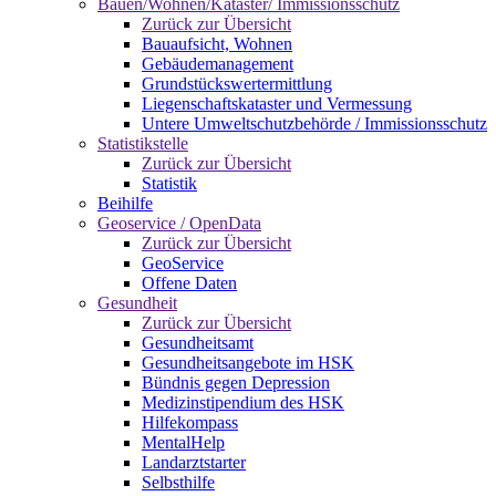
Bauen/Wohnen/Kataster/ Immissionsschutz
Zurück zur Übersicht
Bauaufsicht, Wohnen
Gebäudemanagement
Grundstückswertermittlung
Liegenschaftskataster und Vermessung
Untere Umweltschutzbehörde / Immissionsschutz
Statistikstelle
Zurück zur Übersicht
Statistik
Beihilfe
Geoservice / OpenData
Zurück zur Übersicht
GeoService
Offene Daten
Gesundheit
Zurück zur Übersicht
Gesundheitsamt
Gesundheitsangebote im HSK
Bündnis gegen Depression
Medizinstipendium des HSK
Hilfekompass
MentalHelp
Landarztstarter
Selbsthilfe