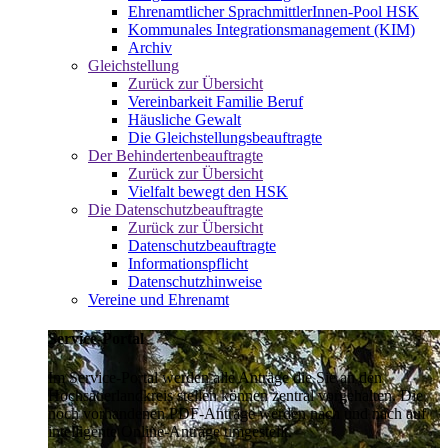
Ehrenamtlicher SprachmittlerInnen-Pool HSK
Kommunales Integrationsmanagement (KIM)
Archiv
Gleichstellung
Zurück zur Übersicht
Vereinbarkeit Familie Beruf
Häusliche Gewalt
Die Gleichstellungsbeauftragte
Der Behindertenbeauftragte
Zurück zur Übersicht
Vielfalt bewegt den HSK
Die Datenschutzbeauftragte
Zurück zur Übersicht
Datenschutzbeauftragte
Informationspflicht
Datenschutzhinweise
Vereine und Ehrenamt
Service-Portal
Im Service-Portal werden alle Anträge die Sie an den
Hochsauerlandkreis stellen können zentral vorgehalten. Die
noch vorhandenen PDF-Anträge werden nach und nach auf
intelligente Online-Anträge umgestellt.