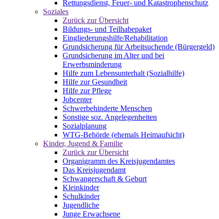
Rettungsdienst, Feuer- und Katastrophenschutz
Soziales
Zurück zur Übersicht
Bildungs- und Teilhabepaket
Eingliederungshilfe/Rehabilitation
Grundsicherung für Arbeitsuchende (Bürgergeld)
Grundsicherung im Alter und bei
Erwerbsminderung
Hilfe zum Lebensunterhalt (Sozialhilfe)
Hilfe zur Gesundheit
Hilfe zur Pflege
Jobcenter
Schwerbehinderte Menschen
Sonstige soz. Angelegenheiten
Sozialplanung
WTG-Behörde (ehemals Heimaufsicht)
Kinder, Jugend & Familie
Zurück zur Übersicht
Organigramm des Kreisjugendamtes
Das Kreisjugendamt
Schwangerschaft & Geburt
Kleinkinder
Schulkinder
Jugendliche
Junge Erwachsene