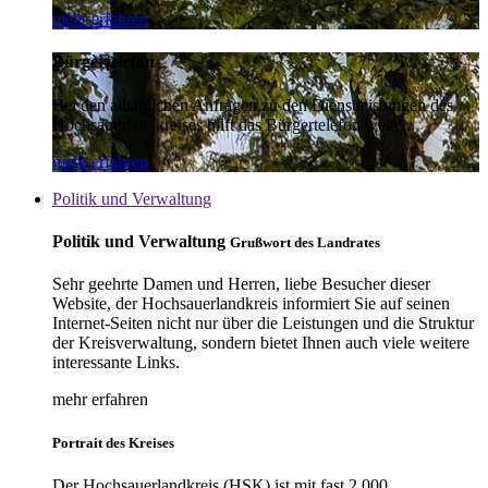
mehr erfahren
Bürgertelefon
Bei den alltäglichen Anfragen zu den Dienstleistungen des
Hochsauerlandkreises hilft das Bürgertelefon weiter.
mehr erfahren
Politik und Verwaltung
Politik und Verwaltung
Grußwort des Landrates
Sehr geehrte Damen und Herren, liebe Besucher dieser
Website, der Hochsauerlandkreis informiert Sie auf seinen
Internet-Seiten nicht nur über die Leistungen und die Struktur
der Kreisverwaltung, sondern bietet Ihnen auch viele weitere
interessante Links.
mehr erfahren
Portrait des Kreises
Der Hochsauerlandkreis (HSK) ist mit fast 2.000