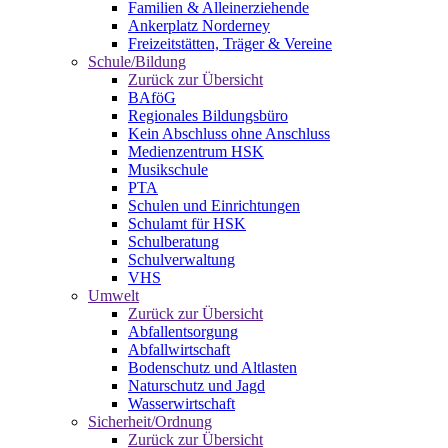
Familien & Alleinerziehende
Ankerplatz Norderney
Freizeitstätten, Träger & Vereine
Schule/Bildung
Zurück zur Übersicht
BAföG
Regionales Bildungsbüro
Kein Abschluss ohne Anschluss
Medienzentrum HSK
Musikschule
PTA
Schulen und Einrichtungen
Schulamt für HSK
Schulberatung
Schulverwaltung
VHS
Umwelt
Zurück zur Übersicht
Abfallentsorgung
Abfallwirtschaft
Bodenschutz und Altlasten
Naturschutz und Jagd
Wasserwirtschaft
Sicherheit/Ordnung
Zurück zur Übersicht