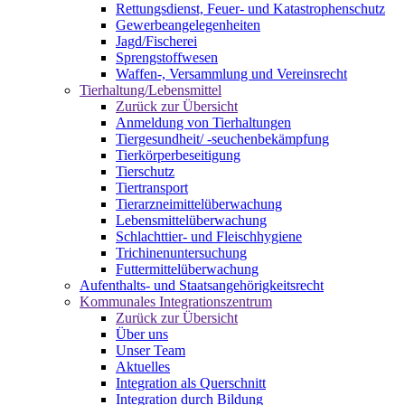
Rettungsdienst, Feuer- und Katastrophenschutz
Gewerbeangelegenheiten
Jagd/Fischerei
Sprengstoffwesen
Waffen-, Versammlung und Vereinsrecht
Tierhaltung/Lebensmittel
Zurück zur Übersicht
Anmeldung von Tierhaltungen
Tiergesundheit/ -seuchenbekämpfung
Tierkörperbeseitigung
Tierschutz
Tiertransport
Tierarzneimittelüberwachung
Lebensmittelüberwachung
Schlachttier- und Fleischhygiene
Trichinenuntersuchung
Futtermittelüberwachung
Aufenthalts- und Staatsangehörigkeitsrecht
Kommunales Integrationszentrum
Zurück zur Übersicht
Über uns
Unser Team
Aktuelles
Integration als Querschnitt
Integration durch Bildung