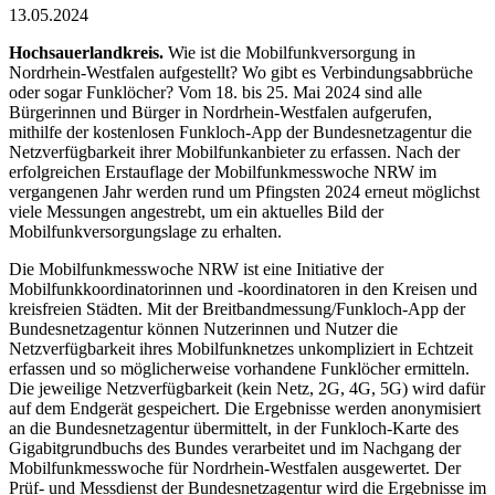
13.05.2024
Hochsauerlandkreis.
Wie ist die Mobilfunkversorgung in
Nordrhein-Westfalen aufgestellt? Wo gibt es Verbindungsabbrüche
oder sogar Funklöcher? Vom 18. bis 25. Mai 2024 sind alle
Bürgerinnen und Bürger in Nordrhein-Westfalen aufgerufen,
mithilfe der kostenlosen Funkloch-App der Bundesnetzagentur die
Netzverfügbarkeit ihrer Mobilfunkanbieter zu erfassen. Nach der
erfolgreichen Erstauflage der Mobilfunkmesswoche NRW im
vergangenen Jahr werden rund um Pfingsten 2024 erneut möglichst
viele Messungen angestrebt, um ein aktuelles Bild der
Mobilfunkversorgungslage zu erhalten.
Die Mobilfunkmesswoche NRW ist eine Initiative der
Mobilfunkkoordinatorinnen und -koordinatoren in den Kreisen und
kreisfreien Städten. Mit der Breitbandmessung/Funkloch-App der
Bundesnetzagentur können Nutzerinnen und Nutzer die
Netzverfügbarkeit ihres Mobilfunknetzes unkompliziert in Echtzeit
erfassen und so möglicherweise vorhandene Funklöcher ermitteln.
Die jeweilige Netzverfügbarkeit (kein Netz, 2G, 4G, 5G) wird dafür
auf dem Endgerät gespeichert. Die Ergebnisse werden anonymisiert
an die Bundesnetzagentur übermittelt, in der Funkloch-Karte des
Gigabitgrundbuchs des Bundes verarbeitet und im Nachgang der
Mobilfunkmesswoche für Nordrhein-Westfalen ausgewertet. Der
Prüf- und Messdienst der Bundesnetzagentur wird die Ergebnisse im