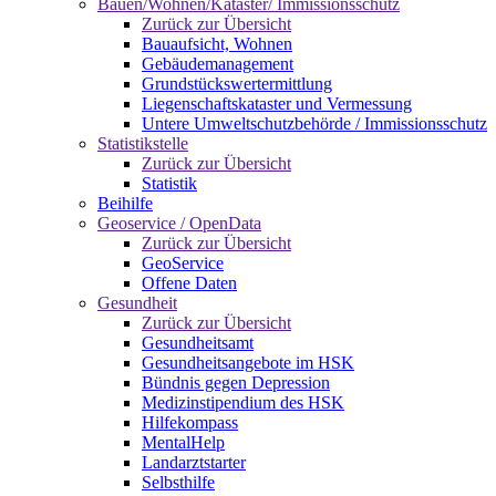
Bauen/Wohnen/Kataster/ Immissionsschutz
Zurück zur Übersicht
Bauaufsicht, Wohnen
Gebäudemanagement
Grundstückswertermittlung
Liegenschaftskataster und Vermessung
Untere Umweltschutzbehörde / Immissionsschutz
Statistikstelle
Zurück zur Übersicht
Statistik
Beihilfe
Geoservice / OpenData
Zurück zur Übersicht
GeoService
Offene Daten
Gesundheit
Zurück zur Übersicht
Gesundheitsamt
Gesundheitsangebote im HSK
Bündnis gegen Depression
Medizinstipendium des HSK
Hilfekompass
MentalHelp
Landarztstarter
Selbsthilfe