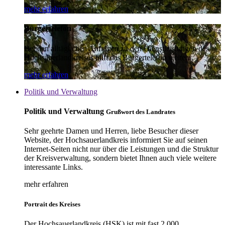
mehr erfahren
Bürgertelefon
Bei den alltäglichen Anfragen zu den Dienstleistungen des
Hochsauerlandkreises hilft das Bürgertelefon weiter.
mehr erfahren
Politik und Verwaltung
Politik und Verwaltung
Grußwort des Landrates
Sehr geehrte Damen und Herren, liebe Besucher dieser
Website, der Hochsauerlandkreis informiert Sie auf seinen
Internet-Seiten nicht nur über die Leistungen und die Struktur
der Kreisverwaltung, sondern bietet Ihnen auch viele weitere
interessante Links.
mehr erfahren
Portrait des Kreises
Der Hochsauerlandkreis (HSK) ist mit fast 2.000