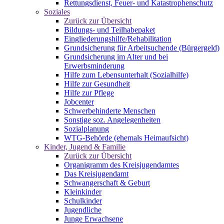
Rettungsdienst, Feuer- und Katastrophenschutz
Soziales
Zurück zur Übersicht
Bildungs- und Teilhabepaket
Eingliederungshilfe/Rehabilitation
Grundsicherung für Arbeitsuchende (Bürgergeld)
Grundsicherung im Alter und bei
Erwerbsminderung
Hilfe zum Lebensunterhalt (Sozialhilfe)
Hilfe zur Gesundheit
Hilfe zur Pflege
Jobcenter
Schwerbehinderte Menschen
Sonstige soz. Angelegenheiten
Sozialplanung
WTG-Behörde (ehemals Heimaufsicht)
Kinder, Jugend & Familie
Zurück zur Übersicht
Organigramm des Kreisjugendamtes
Das Kreisjugendamt
Schwangerschaft & Geburt
Kleinkinder
Schulkinder
Jugendliche
Junge Erwachsene