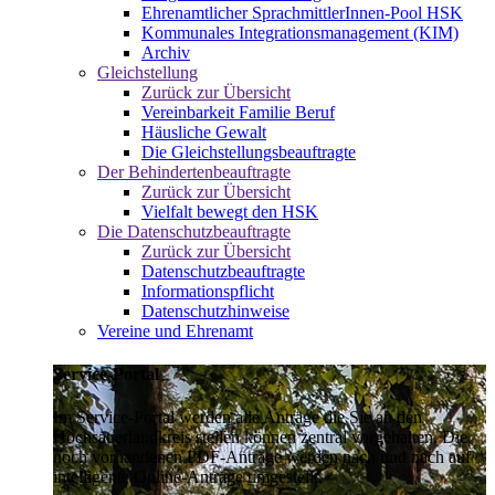
Ehrenamtlicher SprachmittlerInnen-Pool HSK
Kommunales Integrationsmanagement (KIM)
Archiv
Gleichstellung
Zurück zur Übersicht
Vereinbarkeit Familie Beruf
Häusliche Gewalt
Die Gleichstellungsbeauftragte
Der Behindertenbeauftragte
Zurück zur Übersicht
Vielfalt bewegt den HSK
Die Datenschutzbeauftragte
Zurück zur Übersicht
Datenschutzbeauftragte
Informationspflicht
Datenschutzhinweise
Vereine und Ehrenamt
Service-Portal
Im Service-Portal werden alle Anträge die Sie an den
Hochsauerlandkreis stellen können zentral vorgehalten. Die
noch vorhandenen PDF-Anträge werden nach und nach auf
intelligente Online-Anträge umgestellt.