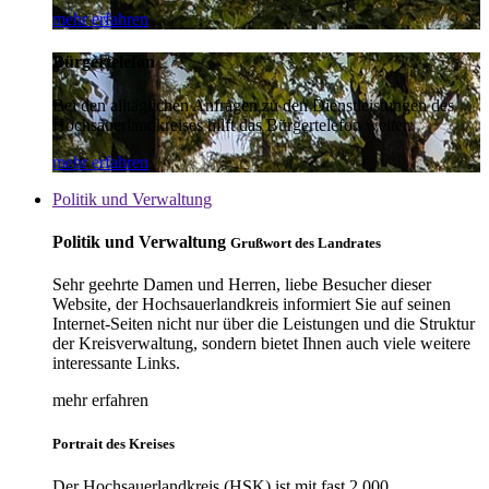
mehr erfahren
Bürgertelefon
Bei den alltäglichen Anfragen zu den Dienstleistungen des
Hochsauerlandkreises hilft das Bürgertelefon weiter.
mehr erfahren
Politik und Verwaltung
Politik und Verwaltung
Grußwort des Landrates
Sehr geehrte Damen und Herren, liebe Besucher dieser
Website, der Hochsauerlandkreis informiert Sie auf seinen
Internet-Seiten nicht nur über die Leistungen und die Struktur
der Kreisverwaltung, sondern bietet Ihnen auch viele weitere
interessante Links.
mehr erfahren
Portrait des Kreises
Der Hochsauerlandkreis (HSK) ist mit fast 2.000