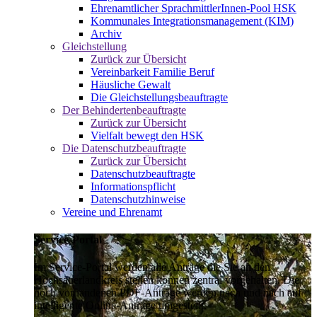
Ehrenamtlicher SprachmittlerInnen-Pool HSK
Kommunales Integrationsmanagement (KIM)
Archiv
Gleichstellung
Zurück zur Übersicht
Vereinbarkeit Familie Beruf
Häusliche Gewalt
Die Gleichstellungsbeauftragte
Der Behindertenbeauftragte
Zurück zur Übersicht
Vielfalt bewegt den HSK
Die Datenschutzbeauftragte
Zurück zur Übersicht
Datenschutzbeauftragte
Informationspflicht
Datenschutzhinweise
Vereine und Ehrenamt
Service-Portal
Im Service-Portal werden alle Anträge die Sie an den
Hochsauerlandkreis stellen können zentral vorgehalten. Die
noch vorhandenen PDF-Anträge werden nach und nach auf
intelligente Online-Anträge umgestellt.