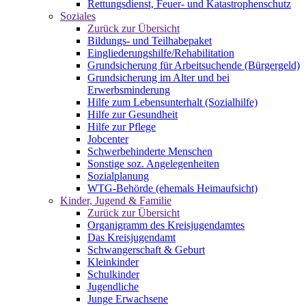
Rettungsdienst, Feuer- und Katastrophenschutz
Soziales
Zurück zur Übersicht
Bildungs- und Teilhabepaket
Eingliederungshilfe/Rehabilitation
Grundsicherung für Arbeitsuchende (Bürgergeld)
Grundsicherung im Alter und bei
Erwerbsminderung
Hilfe zum Lebensunterhalt (Sozialhilfe)
Hilfe zur Gesundheit
Hilfe zur Pflege
Jobcenter
Schwerbehinderte Menschen
Sonstige soz. Angelegenheiten
Sozialplanung
WTG-Behörde (ehemals Heimaufsicht)
Kinder, Jugend & Familie
Zurück zur Übersicht
Organigramm des Kreisjugendamtes
Das Kreisjugendamt
Schwangerschaft & Geburt
Kleinkinder
Schulkinder
Jugendliche
Junge Erwachsene