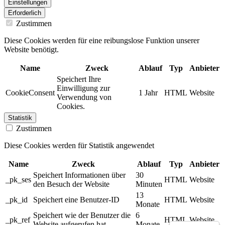
Einstellungen
Erforderlich
Zustimmen
Diese Cookies werden für eine reibungslose Funktion unserer
Website benötigt.
Name
Zweck
Ablauf
Typ
Anbieter
Speichert Ihre
Einwilligung zur
CookieConsent
1 Jahr
HTML
Website
Verwendung von
Cookies.
Statistik
Zustimmen
Diese Cookies werden für Statistik angewendet
Name
Zweck
Ablauf
Typ
Anbieter
Speichert Informationen über
30
_pk_ses
HTML
Website
den Besuch der Website
Minuten
13
_pk_id
Speichert eine Benutzer-ID
HTML
Website
Monate
Speichert wie der Benutzer die
6
_pk_ref
HTML
Website
Website aufgerufen hat
Monate