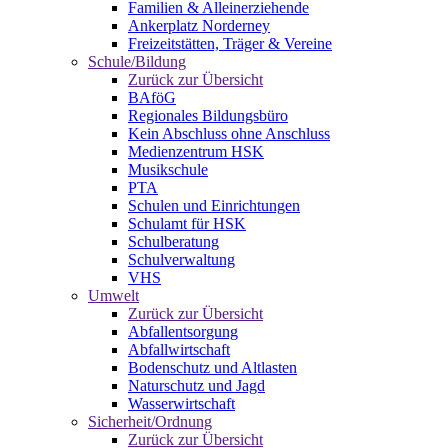
Familien & Alleinerziehende
Ankerplatz Norderney
Freizeitstätten, Träger & Vereine
Schule/Bildung
Zurück zur Übersicht
BAföG
Regionales Bildungsbüro
Kein Abschluss ohne Anschluss
Medienzentrum HSK
Musikschule
PTA
Schulen und Einrichtungen
Schulamt für HSK
Schulberatung
Schulverwaltung
VHS
Umwelt
Zurück zur Übersicht
Abfallentsorgung
Abfallwirtschaft
Bodenschutz und Altlasten
Naturschutz und Jagd
Wasserwirtschaft
Sicherheit/Ordnung
Zurück zur Übersicht