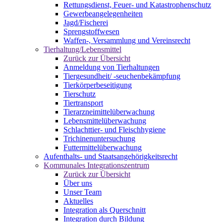
Rettungsdienst, Feuer- und Katastrophenschutz
Gewerbeangelegenheiten
Jagd/Fischerei
Sprengstoffwesen
Waffen-, Versammlung und Vereinsrecht
Tierhaltung/Lebensmittel
Zurück zur Übersicht
Anmeldung von Tierhaltungen
Tiergesundheit/ -seuchenbekämpfung
Tierkörperbeseitigung
Tierschutz
Tiertransport
Tierarzneimittelüberwachung
Lebensmittelüberwachung
Schlachttier- und Fleischhygiene
Trichinenuntersuchung
Futtermittelüberwachung
Aufenthalts- und Staatsangehörigkeitsrecht
Kommunales Integrationszentrum
Zurück zur Übersicht
Über uns
Unser Team
Aktuelles
Integration als Querschnitt
Integration durch Bildung