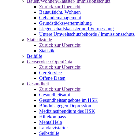
Bauen/Wohnen/Kataster/ Immissionsschutz
Zurück zur Übersicht
Bauaufsicht, Wohnen
Gebäudemanagement
Grundstückswertermittlung
Liegenschaftskataster und Vermessung
Untere Umweltschutzbehörde / Immissionsschutz
Statistikstelle
Zurück zur Übersicht
Statistik
Beihilfe
Geoservice / OpenData
Zurück zur Übersicht
GeoService
Offene Daten
Gesundheit
Zurück zur Übersicht
Gesundheitsamt
Gesundheitsangebote im HSK
Bündnis gegen Depression
Medizinstipendium des HSK
Hilfekompass
MentalHelp
Landarztstarter
Selbsthilfe