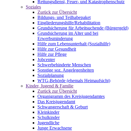
Rettungsdienst, Feuer- und Katastrophenschutz
Soziales
Zurück zur Übersicht
Bildungs- und Teilhabepaket
Eingliederungshilfe/Rehabilitation
Grundsicherung für Arbeitsuchende (Bürgergeld)
Grundsicherung im Alter und bei
Erwerbsminderung
Hilfe zum Lebensunterhalt (Sozialhilfe)
Hilfe zur Gesundheit
Hilfe zur Pflege
Jobcenter
Schwerbehinderte Menschen
Sonstige soz. Angelegenheiten
Sozialplanung
WTG-Behörde (ehemals Heimaufsicht)
Kinder, Jugend & Familie
Zurück zur Übersicht
Organigramm des Kreisjugendamtes
Das Kreisjugendamt
Schwangerschaft & Geburt
Kleinkinder
Schulkinder
Jugendliche
Junge Erwachsene