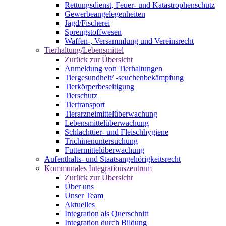
Rettungsdienst, Feuer- und Katastrophenschutz
Gewerbeangelegenheiten
Jagd/Fischerei
Sprengstoffwesen
Waffen-, Versammlung und Vereinsrecht
Tierhaltung/Lebensmittel
Zurück zur Übersicht
Anmeldung von Tierhaltungen
Tiergesundheit/ -seuchenbekämpfung
Tierkörperbeseitigung
Tierschutz
Tiertransport
Tierarzneimittelüberwachung
Lebensmittelüberwachung
Schlachttier- und Fleischhygiene
Trichinenuntersuchung
Futtermittelüberwachung
Aufenthalts- und Staatsangehörigkeitsrecht
Kommunales Integrationszentrum
Zurück zur Übersicht
Über uns
Unser Team
Aktuelles
Integration als Querschnitt
Integration durch Bildung