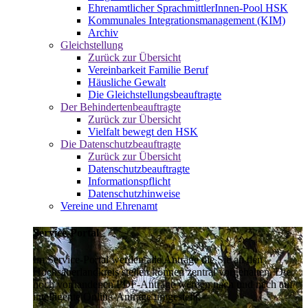
Ehrenamtlicher SprachmittlerInnen-Pool HSK
Kommunales Integrationsmanagement (KIM)
Archiv
Gleichstellung
Zurück zur Übersicht
Vereinbarkeit Familie Beruf
Häusliche Gewalt
Die Gleichstellungsbeauftragte
Der Behindertenbeauftragte
Zurück zur Übersicht
Vielfalt bewegt den HSK
Die Datenschutzbeauftragte
Zurück zur Übersicht
Datenschutzbeauftragte
Informationspflicht
Datenschutzhinweise
Vereine und Ehrenamt
Service-Portal
Im Service-Portal werden alle Anträge die Sie an den
Hochsauerlandkreis stellen können zentral vorgehalten. Die
noch vorhandenen PDF-Anträge werden nach und nach auf
intelligente Online-Anträge umgestellt.