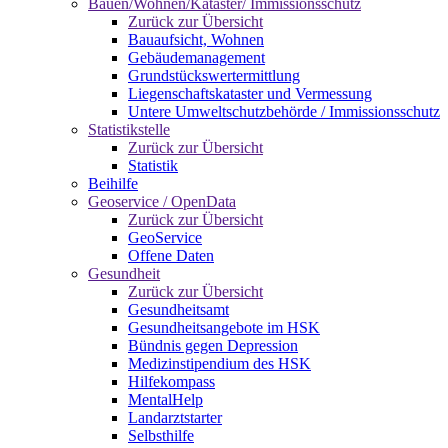
Bauen/Wohnen/Kataster/ Immissionsschutz
Zurück zur Übersicht
Bauaufsicht, Wohnen
Gebäudemanagement
Grundstückswertermittlung
Liegenschaftskataster und Vermessung
Untere Umweltschutzbehörde / Immissionsschutz
Statistikstelle
Zurück zur Übersicht
Statistik
Beihilfe
Geoservice / OpenData
Zurück zur Übersicht
GeoService
Offene Daten
Gesundheit
Zurück zur Übersicht
Gesundheitsamt
Gesundheitsangebote im HSK
Bündnis gegen Depression
Medizinstipendium des HSK
Hilfekompass
MentalHelp
Landarztstarter
Selbsthilfe