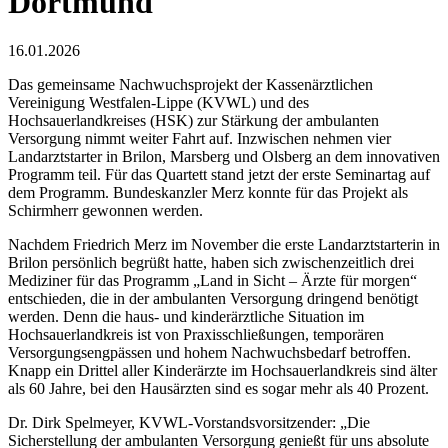
Dortmund
16.01.2026
Das gemeinsame Nachwuchsprojekt der Kassenärztlichen
Vereinigung Westfalen-Lippe (KVWL) und des
Hochsauerlandkreises (HSK) zur Stärkung der ambulanten
Versorgung nimmt weiter Fahrt auf. Inzwischen nehmen vier
Landarztstarter in Brilon, Marsberg und Olsberg an dem innovativen
Programm teil. Für das Quartett stand jetzt der erste Seminartag auf
dem Programm. Bundeskanzler Merz konnte für das Projekt als
Schirmherr gewonnen werden.
Nachdem Friedrich Merz im November die erste Landarztstarterin in
Brilon persönlich begrüßt hatte, haben sich zwischenzeitlich drei
Mediziner für das Programm „Land in Sicht – Ärzte für morgen“
entschieden, die in der ambulanten Versorgung dringend benötigt
werden. Denn die haus- und kinderärztliche Situation im
Hochsauerlandkreis ist von Praxisschließungen, temporären
Versorgungsengpässen und hohem Nachwuchsbedarf betroffen.
Knapp ein Drittel aller Kinderärzte im Hochsauerlandkreis sind älter
als 60 Jahre, bei den Hausärzten sind es sogar mehr als 40 Prozent.
Dr. Dirk Spelmeyer, KVWL-Vorstandsvorsitzender: „Die
Sicherstellung der ambulanten Versorgung genießt für uns absolute