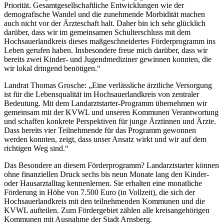
Priorität. Gesamtgesellschaftliche Entwicklungen wie der
demografische Wandel und die zunehmende Morbidität machen
auch nicht vor der Ärzteschaft halt. Daher bin ich sehr glücklich
darüber, dass wir im gemeinsamen Schulterschluss mit dem
Hochsauerlandkreis dieses maßgeschneidertes Förderprogramm ins
Leben gerufen haben. Insbesondere freue mich darüber, dass wir
bereits zwei Kinder- und Jugendmediziner gewinnen konnten, die
wir lokal dringend benötigen.“
Landrat Thomas Grosche: „Eine verlässliche ärztliche Versorgung
ist für die Lebensqualität im Hochsauerlandkreis von zentraler
Bedeutung. Mit dem Landarztstarter-Programm übernehmen wir
gemeinsam mit der KVWL und unseren Kommunen Verantwortung
und schaffen konkrete Perspektiven für junge Ärztinnen und Ärzte.
Dass bereits vier Teilnehmende für das Programm gewonnen
werden konnten, zeigt, dass unser Ansatz wirkt und wir auf dem
richtigen Weg sind.“
Das Besondere an diesem Förderprogramm? Landarztstarter können
ohne finanziellen Druck sechs bis neun Monate lang den Kinder-
oder Hausarztalltag kennenlernen. Sie erhalten eine monatliche
Förderung in Höhe von 7.500 Euro (in Vollzeit), die sich der
Hochsauerlandkreis mit den teilnehmenden Kommunen und die
KVWL aufteilen. Zum Fördergebiet zählen alle kreisangehörigen
Kommunen mit Ausnahme der Stadt Arnsberg.