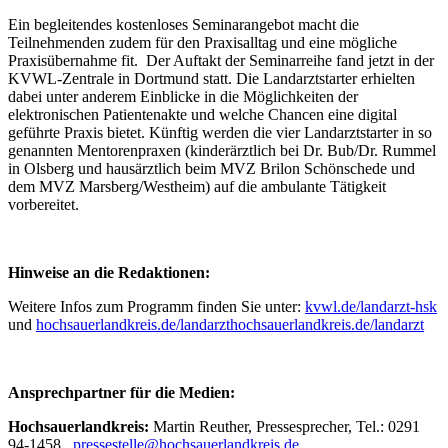
Ein begleitendes kostenloses Seminarangebot macht die
Teilnehmenden zudem für den Praxisalltag und eine mögliche
Praxisübernahme fit. Der Auftakt der Seminarreihe fand jetzt in der
KVWL-Zentrale in Dortmund statt. Die Landarztstarter erhielten
dabei unter anderem Einblicke in die Möglichkeiten der
elektronischen Patientenakte und welche Chancen eine digital
geführte Praxis bietet. Künftig werden die vier Landarztstarter in so
genannten Mentorenpraxen (kinderärztlich bei Dr. Bub/Dr. Rummel
in Olsberg und hausärztlich beim MVZ Brilon Schönschede und
dem MVZ Marsberg/Westheim) auf die ambulante Tätigkeit
vorbereitet.
Hinweise an die Redaktionen:
Weitere Infos zum Programm finden Sie unter:
kvwl.de/landarzt-hsk
und
hochsauerlandkreis.de/landarzthochsauerlandkreis.de/landarzt
Ansprechpartner für die Medien:
Hochsauerlandkreis:
Martin Reuther, Pressesprecher, Tel.: 0291
94-1458,
pressestelle@hochsauerlandkreis.de