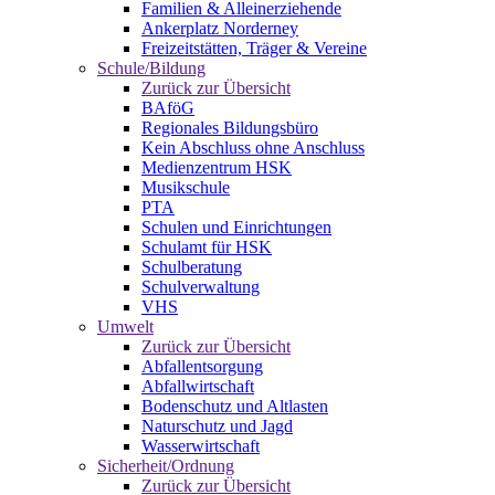
Familien & Alleinerziehende
Ankerplatz Norderney
Freizeitstätten, Träger & Vereine
Schule/Bildung
Zurück zur Übersicht
BAföG
Regionales Bildungsbüro
Kein Abschluss ohne Anschluss
Medienzentrum HSK
Musikschule
PTA
Schulen und Einrichtungen
Schulamt für HSK
Schulberatung
Schulverwaltung
VHS
Umwelt
Zurück zur Übersicht
Abfallentsorgung
Abfallwirtschaft
Bodenschutz und Altlasten
Naturschutz und Jagd
Wasserwirtschaft
Sicherheit/Ordnung
Zurück zur Übersicht