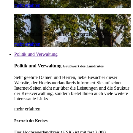
mehr erfahren
Bürgertelefon
Bei den alltäglichen Anfragen zu den Dienstleistungen des
Hochsauerlandkreises hilft das Bürgertelefon weiter.
mehr erfahren
Politik und Verwaltung
Politik und Verwaltung
Grußwort des Landrates
Sehr geehrte Damen und Herren, liebe Besucher dieser
Website, der Hochsauerlandkreis informiert Sie auf seinen
Internet-Seiten nicht nur über die Leistungen und die Struktur
der Kreisverwaltung, sondern bietet Ihnen auch viele weitere
interessante Links.
mehr erfahren
Portrait des Kreises
Der Hochsauerlandkreis (HSK) ist mit fast 2.000