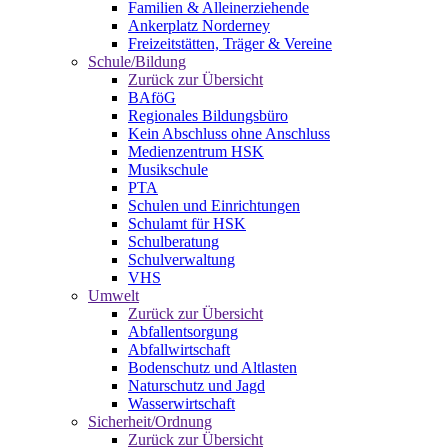
Familien & Alleinerziehende
Ankerplatz Norderney
Freizeitstätten, Träger & Vereine
Schule/Bildung
Zurück zur Übersicht
BAföG
Regionales Bildungsbüro
Kein Abschluss ohne Anschluss
Medienzentrum HSK
Musikschule
PTA
Schulen und Einrichtungen
Schulamt für HSK
Schulberatung
Schulverwaltung
VHS
Umwelt
Zurück zur Übersicht
Abfallentsorgung
Abfallwirtschaft
Bodenschutz und Altlasten
Naturschutz und Jagd
Wasserwirtschaft
Sicherheit/Ordnung
Zurück zur Übersicht