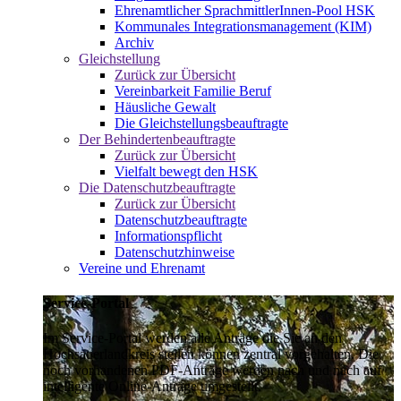
Ehrenamtlicher SprachmittlerInnen-Pool HSK
Kommunales Integrationsmanagement (KIM)
Archiv
Gleichstellung
Zurück zur Übersicht
Vereinbarkeit Familie Beruf
Häusliche Gewalt
Die Gleichstellungsbeauftragte
Der Behindertenbeauftragte
Zurück zur Übersicht
Vielfalt bewegt den HSK
Die Datenschutzbeauftragte
Zurück zur Übersicht
Datenschutzbeauftragte
Informationspflicht
Datenschutzhinweise
Vereine und Ehrenamt
Service-Portal
Im Service-Portal werden alle Anträge die Sie an den
Hochsauerlandkreis stellen können zentral vorgehalten. Die
noch vorhandenen PDF-Anträge werden nach und nach auf
intelligente Online-Anträge umgestellt.