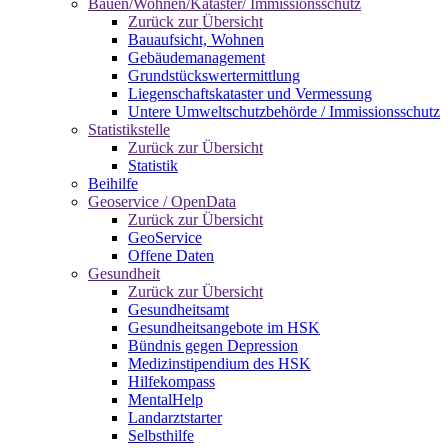
Bauen/Wohnen/Kataster/ Immissionsschutz
Zurück zur Übersicht
Bauaufsicht, Wohnen
Gebäudemanagement
Grundstückswertermittlung
Liegenschaftskataster und Vermessung
Untere Umweltschutzbehörde / Immissionsschutz
Statistikstelle
Zurück zur Übersicht
Statistik
Beihilfe
Geoservice / OpenData
Zurück zur Übersicht
GeoService
Offene Daten
Gesundheit
Zurück zur Übersicht
Gesundheitsamt
Gesundheitsangebote im HSK
Bündnis gegen Depression
Medizinstipendium des HSK
Hilfekompass
MentalHelp
Landarztstarter
Selbsthilfe