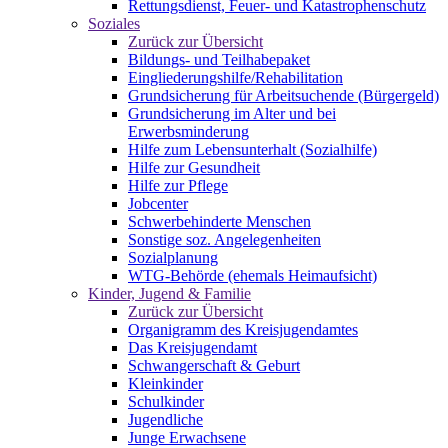
Rettungsdienst, Feuer- und Katastrophenschutz
Soziales
Zurück zur Übersicht
Bildungs- und Teilhabepaket
Eingliederungshilfe/Rehabilitation
Grundsicherung für Arbeitsuchende (Bürgergeld)
Grundsicherung im Alter und bei
Erwerbsminderung
Hilfe zum Lebensunterhalt (Sozialhilfe)
Hilfe zur Gesundheit
Hilfe zur Pflege
Jobcenter
Schwerbehinderte Menschen
Sonstige soz. Angelegenheiten
Sozialplanung
WTG-Behörde (ehemals Heimaufsicht)
Kinder, Jugend & Familie
Zurück zur Übersicht
Organigramm des Kreisjugendamtes
Das Kreisjugendamt
Schwangerschaft & Geburt
Kleinkinder
Schulkinder
Jugendliche
Junge Erwachsene