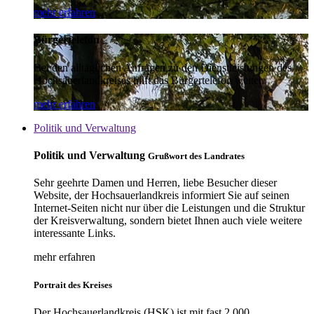
mehr erfahren
Bürgertelefon
Bei den alltäglichen Anfragen zu den Dienstleistungen des
Hochsauerlandkreises hilft das Bürgertelefon weiter.
mehr erfahren
Politik und Verwaltung
Politik und Verwaltung
Grußwort des Landrates
Sehr geehrte Damen und Herren, liebe Besucher dieser
Website, der Hochsauerlandkreis informiert Sie auf seinen
Internet-Seiten nicht nur über die Leistungen und die Struktur
der Kreisverwaltung, sondern bietet Ihnen auch viele weitere
interessante Links.
mehr erfahren
Portrait des Kreises
Der Hochsauerlandkreis (HSK) ist mit fast 2.000