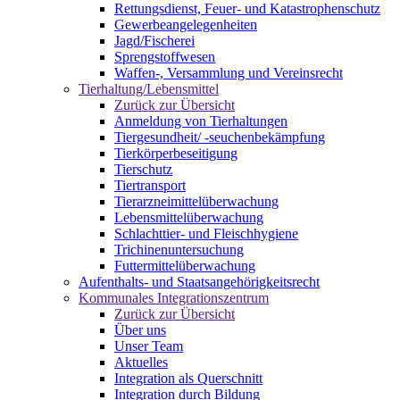
Rettungsdienst, Feuer- und Katastrophenschutz
Gewerbeangelegenheiten
Jagd/Fischerei
Sprengstoffwesen
Waffen-, Versammlung und Vereinsrecht
Tierhaltung/Lebensmittel
Zurück zur Übersicht
Anmeldung von Tierhaltungen
Tiergesundheit/ -seuchenbekämpfung
Tierkörperbeseitigung
Tierschutz
Tiertransport
Tierarzneimittelüberwachung
Lebensmittelüberwachung
Schlachttier- und Fleischhygiene
Trichinenuntersuchung
Futtermittelüberwachung
Aufenthalts- und Staatsangehörigkeitsrecht
Kommunales Integrationszentrum
Zurück zur Übersicht
Über uns
Unser Team
Aktuelles
Integration als Querschnitt
Integration durch Bildung