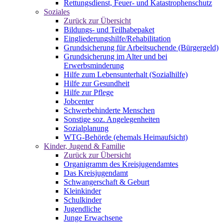
Rettungsdienst, Feuer- und Katastrophenschutz
Soziales
Zurück zur Übersicht
Bildungs- und Teilhabepaket
Eingliederungshilfe/Rehabilitation
Grundsicherung für Arbeitsuchende (Bürgergeld)
Grundsicherung im Alter und bei
Erwerbsminderung
Hilfe zum Lebensunterhalt (Sozialhilfe)
Hilfe zur Gesundheit
Hilfe zur Pflege
Jobcenter
Schwerbehinderte Menschen
Sonstige soz. Angelegenheiten
Sozialplanung
WTG-Behörde (ehemals Heimaufsicht)
Kinder, Jugend & Familie
Zurück zur Übersicht
Organigramm des Kreisjugendamtes
Das Kreisjugendamt
Schwangerschaft & Geburt
Kleinkinder
Schulkinder
Jugendliche
Junge Erwachsene