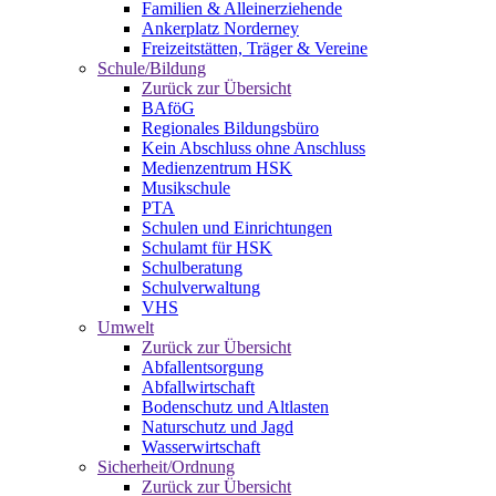
Familien & Alleinerziehende
Ankerplatz Norderney
Freizeitstätten, Träger & Vereine
Schule/Bildung
Zurück zur Übersicht
BAföG
Regionales Bildungsbüro
Kein Abschluss ohne Anschluss
Medienzentrum HSK
Musikschule
PTA
Schulen und Einrichtungen
Schulamt für HSK
Schulberatung
Schulverwaltung
VHS
Umwelt
Zurück zur Übersicht
Abfallentsorgung
Abfallwirtschaft
Bodenschutz und Altlasten
Naturschutz und Jagd
Wasserwirtschaft
Sicherheit/Ordnung
Zurück zur Übersicht