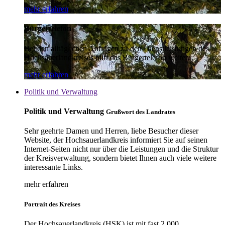
mehr erfahren
Bürgertelefon
Bei den alltäglichen Anfragen zu den Dienstleistungen des
Hochsauerlandkreises hilft das Bürgertelefon weiter.
mehr erfahren
Politik und Verwaltung
Politik und Verwaltung
Grußwort des Landrates
Sehr geehrte Damen und Herren, liebe Besucher dieser
Website, der Hochsauerlandkreis informiert Sie auf seinen
Internet-Seiten nicht nur über die Leistungen und die Struktur
der Kreisverwaltung, sondern bietet Ihnen auch viele weitere
interessante Links.
mehr erfahren
Portrait des Kreises
Der Hochsauerlandkreis (HSK) ist mit fast 2.000