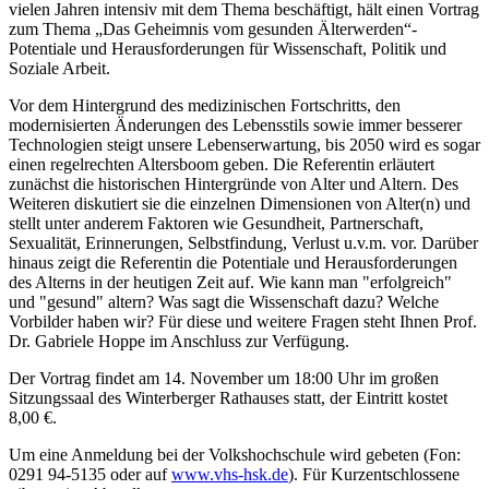
vielen Jahren intensiv mit dem Thema beschäftigt, hält einen Vortrag
zum Thema „Das Geheimnis vom gesunden Älterwerden“-
Potentiale und Herausforderungen für Wissenschaft, Politik und
Soziale Arbeit.
Vor dem Hintergrund des medizinischen Fortschritts, den
modernisierten Änderungen des Lebensstils sowie immer besserer
Technologien steigt unsere Lebenserwartung, bis 2050 wird es sogar
einen regelrechten Altersboom geben. Die Referentin erläutert
zunächst die historischen Hintergründe von Alter und Altern. Des
Weiteren diskutiert sie die einzelnen Dimensionen von Alter(n) und
stellt unter anderem Faktoren wie Gesundheit, Partnerschaft,
Sexualität, Erinnerungen, Selbstfindung, Verlust u.v.m. vor. Darüber
hinaus zeigt die Referentin die Potentiale und Herausforderungen
des Alterns in der heutigen Zeit auf. Wie kann man "erfolgreich"
und "gesund" altern? Was sagt die Wissenschaft dazu? Welche
Vorbilder haben wir? Für diese und weitere Fragen steht Ihnen Prof.
Dr. Gabriele Hoppe im Anschluss zur Verfügung.
Der Vortrag findet am 14. November um 18:00 Uhr im großen
Sitzungssaal des Winterberger Rathauses statt, der Eintritt kostet
8,00 €.
Um eine Anmeldung bei der Volkshochschule wird gebeten (Fon:
0291 94-5135 oder auf
www.vhs-hsk.de
). Für Kurzentschlossene