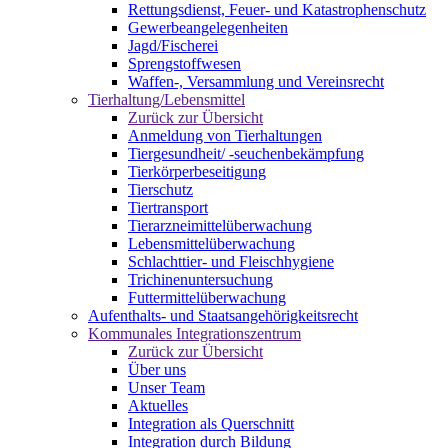
Rettungsdienst, Feuer- und Katastrophenschutz
Gewerbeangelegenheiten
Jagd/Fischerei
Sprengstoffwesen
Waffen-, Versammlung und Vereinsrecht
Tierhaltung/Lebensmittel
Zurück zur Übersicht
Anmeldung von Tierhaltungen
Tiergesundheit/ -seuchenbekämpfung
Tierkörperbeseitigung
Tierschutz
Tiertransport
Tierarzneimittelüberwachung
Lebensmittelüberwachung
Schlachttier- und Fleischhygiene
Trichinenuntersuchung
Futtermittelüberwachung
Aufenthalts- und Staatsangehörigkeitsrecht
Kommunales Integrationszentrum
Zurück zur Übersicht
Über uns
Unser Team
Aktuelles
Integration als Querschnitt
Integration durch Bildung