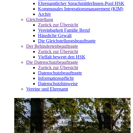
Ehrenamtlicher SprachmittlerInnen-Pool HSK
Kommunales Integrationsmanagement (KIM)
Archiv
Gleichstellung
Zurück zur Übersicht
Vereinbarkeit Familie Beruf
Häusliche Gewalt
Die Gleichstellungsbeauftragte
Der Behindertenbeauftragte
Zurück zur Übersicht
Vielfalt bewegt den HSK
Die Datenschutzbeauftragte
Zurück zur Übersicht
Datenschutzbeauftragte
Informationspflicht
Datenschutzhinweise
Vereine und Ehrenamt
Service-Portal
Im Service-Portal werden alle Anträge die Sie an den
Hochsauerlandkreis stellen können zentral vorgehalten. Die
noch vorhandenen PDF-Anträge werden nach und nach auf
intelligente Online-Anträge umgestellt.