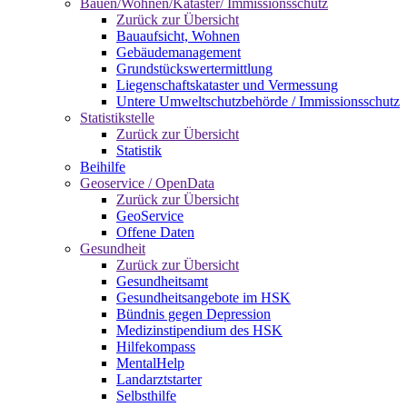
Bauen/Wohnen/Kataster/ Immissionsschutz
Zurück zur Übersicht
Bauaufsicht, Wohnen
Gebäudemanagement
Grundstückswertermittlung
Liegenschaftskataster und Vermessung
Untere Umweltschutzbehörde / Immissionsschutz
Statistikstelle
Zurück zur Übersicht
Statistik
Beihilfe
Geoservice / OpenData
Zurück zur Übersicht
GeoService
Offene Daten
Gesundheit
Zurück zur Übersicht
Gesundheitsamt
Gesundheitsangebote im HSK
Bündnis gegen Depression
Medizinstipendium des HSK
Hilfekompass
MentalHelp
Landarztstarter
Selbsthilfe