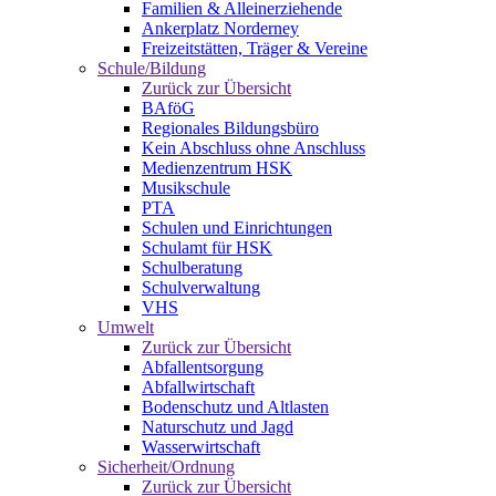
Familien & Alleinerziehende
Ankerplatz Norderney
Freizeitstätten, Träger & Vereine
Schule/Bildung
Zurück zur Übersicht
BAföG
Regionales Bildungsbüro
Kein Abschluss ohne Anschluss
Medienzentrum HSK
Musikschule
PTA
Schulen und Einrichtungen
Schulamt für HSK
Schulberatung
Schulverwaltung
VHS
Umwelt
Zurück zur Übersicht
Abfallentsorgung
Abfallwirtschaft
Bodenschutz und Altlasten
Naturschutz und Jagd
Wasserwirtschaft
Sicherheit/Ordnung
Zurück zur Übersicht