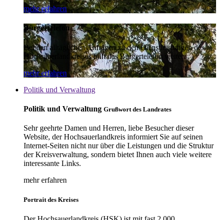
mehr erfahren
Bürgertelefon
Bei den alltäglichen Anfragen zu den Dienstleistungen des
Hochsauerlandkreises hilft das Bürgertelefon weiter.
mehr erfahren
Politik und Verwaltung
Politik und Verwaltung
Grußwort des Landrates
Sehr geehrte Damen und Herren, liebe Besucher dieser
Website, der Hochsauerlandkreis informiert Sie auf seinen
Internet-Seiten nicht nur über die Leistungen und die Struktur
der Kreisverwaltung, sondern bietet Ihnen auch viele weitere
interessante Links.
mehr erfahren
Portrait des Kreises
Der Hochsauerlandkreis (HSK) ist mit fast 2.000