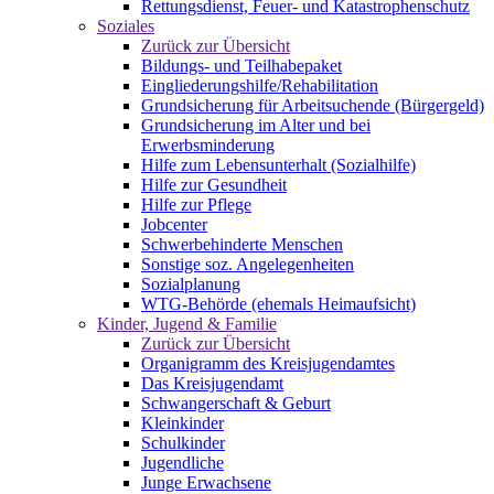
Rettungsdienst, Feuer- und Katastrophenschutz
Soziales
Zurück zur Übersicht
Bildungs- und Teilhabepaket
Eingliederungshilfe/Rehabilitation
Grundsicherung für Arbeitsuchende (Bürgergeld)
Grundsicherung im Alter und bei
Erwerbsminderung
Hilfe zum Lebensunterhalt (Sozialhilfe)
Hilfe zur Gesundheit
Hilfe zur Pflege
Jobcenter
Schwerbehinderte Menschen
Sonstige soz. Angelegenheiten
Sozialplanung
WTG-Behörde (ehemals Heimaufsicht)
Kinder, Jugend & Familie
Zurück zur Übersicht
Organigramm des Kreisjugendamtes
Das Kreisjugendamt
Schwangerschaft & Geburt
Kleinkinder
Schulkinder
Jugendliche
Junge Erwachsene