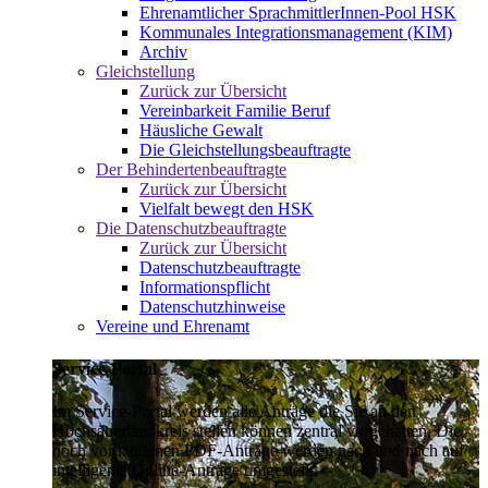
Ehrenamtlicher SprachmittlerInnen-Pool HSK
Kommunales Integrationsmanagement (KIM)
Archiv
Gleichstellung
Zurück zur Übersicht
Vereinbarkeit Familie Beruf
Häusliche Gewalt
Die Gleichstellungsbeauftragte
Der Behindertenbeauftragte
Zurück zur Übersicht
Vielfalt bewegt den HSK
Die Datenschutzbeauftragte
Zurück zur Übersicht
Datenschutzbeauftragte
Informationspflicht
Datenschutzhinweise
Vereine und Ehrenamt
Service-Portal
Im Service-Portal werden alle Anträge die Sie an den
Hochsauerlandkreis stellen können zentral vorgehalten. Die
noch vorhandenen PDF-Anträge werden nach und nach auf
intelligente Online-Anträge umgestellt.