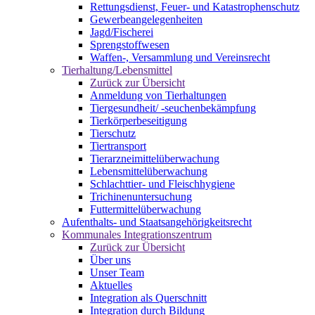
Rettungsdienst, Feuer- und Katastrophenschutz
Gewerbeangelegenheiten
Jagd/Fischerei
Sprengstoffwesen
Waffen-, Versammlung und Vereinsrecht
Tierhaltung/Lebensmittel
Zurück zur Übersicht
Anmeldung von Tierhaltungen
Tiergesundheit/ -seuchenbekämpfung
Tierkörperbeseitigung
Tierschutz
Tiertransport
Tierarzneimittelüberwachung
Lebensmittelüberwachung
Schlachttier- und Fleischhygiene
Trichinenuntersuchung
Futtermittelüberwachung
Aufenthalts- und Staatsangehörigkeitsrecht
Kommunales Integrationszentrum
Zurück zur Übersicht
Über uns
Unser Team
Aktuelles
Integration als Querschnitt
Integration durch Bildung