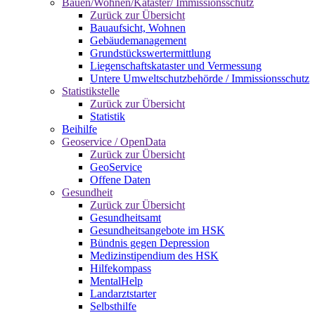
Bauen/Wohnen/Kataster/ Immissionsschutz
Zurück zur Übersicht
Bauaufsicht, Wohnen
Gebäudemanagement
Grundstückswertermittlung
Liegenschaftskataster und Vermessung
Untere Umweltschutzbehörde / Immissionsschutz
Statistikstelle
Zurück zur Übersicht
Statistik
Beihilfe
Geoservice / OpenData
Zurück zur Übersicht
GeoService
Offene Daten
Gesundheit
Zurück zur Übersicht
Gesundheitsamt
Gesundheitsangebote im HSK
Bündnis gegen Depression
Medizinstipendium des HSK
Hilfekompass
MentalHelp
Landarztstarter
Selbsthilfe