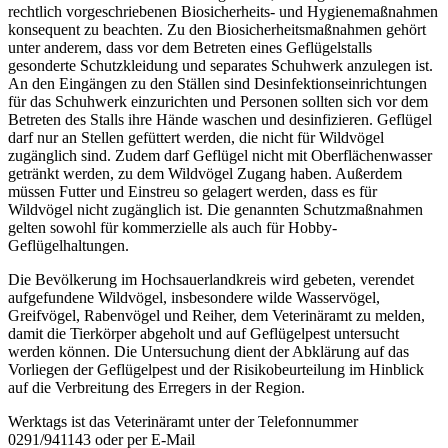
rechtlich vorgeschriebenen Biosicherheits- und Hygienemaßnahmen
konsequent zu beachten. Zu den Biosicherheitsmaßnahmen gehört
unter anderem, dass vor dem Betreten eines Geflügelstalls
gesonderte Schutzkleidung und separates Schuhwerk anzulegen ist.
An den Eingängen zu den Ställen sind Desinfektionseinrichtungen
für das Schuhwerk einzurichten und Personen sollten sich vor dem
Betreten des Stalls ihre Hände waschen und desinfizieren. Geflügel
darf nur an Stellen gefüttert werden, die nicht für Wildvögel
zugänglich sind. Zudem darf Geflügel nicht mit Oberflächenwasser
getränkt werden, zu dem Wildvögel Zugang haben. Außerdem
müssen Futter und Einstreu so gelagert werden, dass es für
Wildvögel nicht zugänglich ist. Die genannten Schutzmaßnahmen
gelten sowohl für kommerzielle als auch für Hobby-
Geflügelhaltungen.
Die Bevölkerung im Hochsauerlandkreis wird gebeten, verendet
aufgefundene Wildvögel, insbesondere wilde Wasservögel,
Greifvögel, Rabenvögel und Reiher, dem Veterinäramt zu melden,
damit die Tierkörper abgeholt und auf Geflügelpest untersucht
werden können. Die Untersuchung dient der Abklärung auf das
Vorliegen der Geflügelpest und der Risikobeurteilung im Hinblick
auf die Verbreitung des Erregers in der Region.
Werktags ist das Veterinäramt unter der Telefonnummer
0291/941143 oder per E-Mail