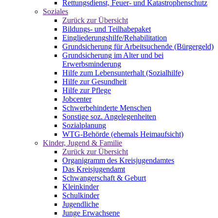
Rettungsdienst, Feuer- und Katastrophenschutz
Soziales
Zurück zur Übersicht
Bildungs- und Teilhabepaket
Eingliederungshilfe/Rehabilitation
Grundsicherung für Arbeitsuchende (Bürgergeld)
Grundsicherung im Alter und bei
Erwerbsminderung
Hilfe zum Lebensunterhalt (Sozialhilfe)
Hilfe zur Gesundheit
Hilfe zur Pflege
Jobcenter
Schwerbehinderte Menschen
Sonstige soz. Angelegenheiten
Sozialplanung
WTG-Behörde (ehemals Heimaufsicht)
Kinder, Jugend & Familie
Zurück zur Übersicht
Organigramm des Kreisjugendamtes
Das Kreisjugendamt
Schwangerschaft & Geburt
Kleinkinder
Schulkinder
Jugendliche
Junge Erwachsene