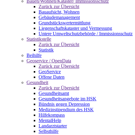
Bauen/Wohnen/Kataster/ Immissionsschutz
Zurück zur Übersicht
Bauaufsicht, Wohnen
Gebäudemanagement
Grundstückswertermittlung
Liegenschaftskataster und Vermessung
Untere Umweltschutzbehörde / Immissionsschutz
Statistikstelle
Zurück zur Übersicht
Statistik
Beihilfe
Geoservice / OpenData
Zurück zur Übersicht
GeoService
Offene Daten
Gesundheit
Zurück zur Übersicht
Gesundheitsamt
Gesundheitsangebote im HSK
Bündnis gegen Depression
Medizinstipendium des HSK
Hilfekompass
MentalHelp
Landarztstarter
Selbsthilfe