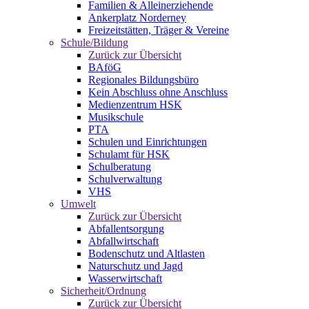
Familien & Alleinerziehende
Ankerplatz Norderney
Freizeitstätten, Träger & Vereine
Schule/Bildung
Zurück zur Übersicht
BAföG
Regionales Bildungsbüro
Kein Abschluss ohne Anschluss
Medienzentrum HSK
Musikschule
PTA
Schulen und Einrichtungen
Schulamt für HSK
Schulberatung
Schulverwaltung
VHS
Umwelt
Zurück zur Übersicht
Abfallentsorgung
Abfallwirtschaft
Bodenschutz und Altlasten
Naturschutz und Jagd
Wasserwirtschaft
Sicherheit/Ordnung
Zurück zur Übersicht