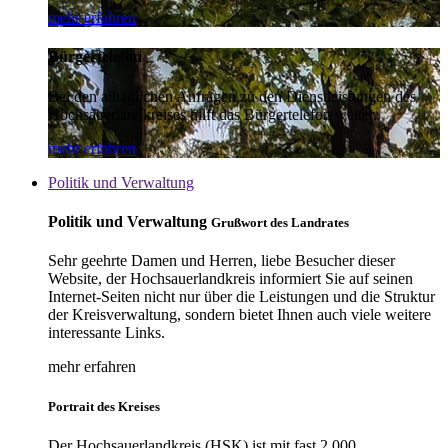
mehr erfahren
Bürgertelefon
Bei den alltäglichen Anfragen zu den Dienstleistungen des
Hochsauerlandkreises hilft das Bürgertelefon weiter.
mehr erfahren
Politik und Verwaltung
Politik und Verwaltung
Grußwort des Landrates
Sehr geehrte Damen und Herren, liebe Besucher dieser
Website, der Hochsauerlandkreis informiert Sie auf seinen
Internet-Seiten nicht nur über die Leistungen und die Struktur
der Kreisverwaltung, sondern bietet Ihnen auch viele weitere
interessante Links.
mehr erfahren
Portrait des Kreises
Der Hochsauerlandkreis (HSK) ist mit fast 2.000