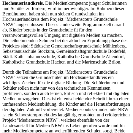
Hochsauerlandkreis.
Die Medienkompetenz junger Schülerinnen
und Schüler zu fördern, wird immer wichtiger. Im Rahmen dieser
Bemühungen haben sich nun sieben Grundschulen im
Hochsauerlandkreis dem Projekt "Medienscouts Grundschule
NRW" angeschlossen. Dieses landesweite Programm zielt darauf
ab, Kinder bereits in der Grundschule fit für den
verantwortungsvollen Umgang mit digitalen Medien zu machen.
Die teilnehmenden Schulen bei der aktuellen Erprobungsphase des
Projektes sind: Städtische Gemeinschaftsgrundschule Mühlenberg,
Sebastianusschule Stockum, Gemeinschaftsgrundschule Bödefeld,
Städt. Kath. Johannesschule, Katholische Grundschule Allendorf,
Katholische Grundschule Hachen und die Marienschule Brilon.
Durch die Teilnahme am Projekt "Medienscouts Grundschule
NRW" setzen die Grundschulen im Hochsauerlandkreis ein
wichtiges Zeichen für die digitale Bildung. Die Schülerinnen und
Schüler sollen nicht nur von den technischen Kenntnissen
profitieren, sondern auch lernen, kritisch und reflektiert mit digitalen
Medien umzugehen. Dies ist ein entscheidender Schritt hin zu einer
umfassenden Medienbildung, die Kinder auf die Herausforderungen
der digitalen Zukunft vorbereitet. Medienscouts Grundschule NRW
ist ein Schwesternprojekt des langjährig erprobten und erfolgreichen
Projekt ''Medienscouts NRW'', welches ebenfalls von der
Landesanstalt für Medien NRW ins Leben gerufen wurde und für
mehr Medienkompetenz an weiterführenden Schulen sorgt. Beide