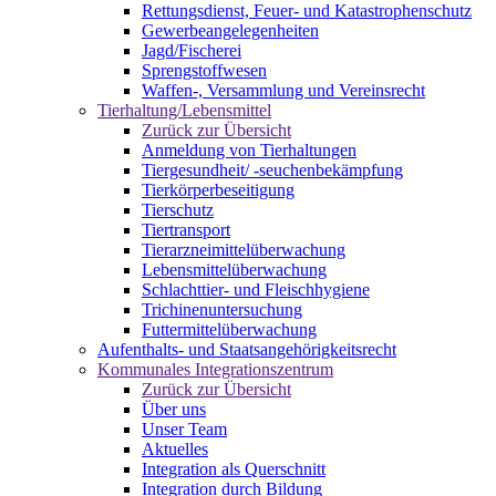
Rettungsdienst, Feuer- und Katastrophenschutz
Gewerbeangelegenheiten
Jagd/Fischerei
Sprengstoffwesen
Waffen-, Versammlung und Vereinsrecht
Tierhaltung/Lebensmittel
Zurück zur Übersicht
Anmeldung von Tierhaltungen
Tiergesundheit/ -seuchenbekämpfung
Tierkörperbeseitigung
Tierschutz
Tiertransport
Tierarzneimittelüberwachung
Lebensmittelüberwachung
Schlachttier- und Fleischhygiene
Trichinenuntersuchung
Futtermittelüberwachung
Aufenthalts- und Staatsangehörigkeitsrecht
Kommunales Integrationszentrum
Zurück zur Übersicht
Über uns
Unser Team
Aktuelles
Integration als Querschnitt
Integration durch Bildung