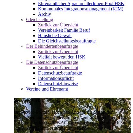
Ehrenamtlicher SprachmittlerInnen-Pool HSK
Kommunales Integrationsmanagement (KIM)
Archiv
Gleichstellung
Zurück zur Übersicht
Vereinbarkeit Familie Beruf
Häusliche Gewalt
Die Gleichstellungsbeauftragte
Der Behindertenbeauftragte
Zurück zur Übersicht
Vielfalt bewegt den HSK
Die Datenschutzbeauftragte
Zurück zur Übersicht
Datenschutzbeauftragte
Informationspflicht
Datenschutzhinweise
Vereine und Ehrenamt
Service-Portal
Im Service-Portal werden alle Anträge die Sie an den
Hochsauerlandkreis stellen können zentral vorgehalten. Die
noch vorhandenen PDF-Anträge werden nach und nach auf
intelligente Online-Anträge umgestellt.