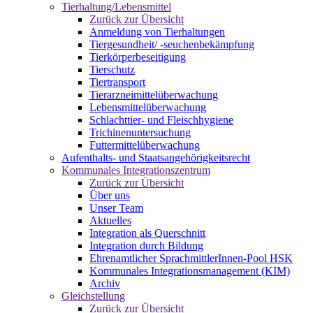
Tierhaltung/Lebensmittel
Zurück zur Übersicht
Anmeldung von Tierhaltungen
Tiergesundheit/ -seuchenbekämpfung
Tierkörperbeseitigung
Tierschutz
Tiertransport
Tierarzneimittelüberwachung
Lebensmittelüberwachung
Schlachttier- und Fleischhygiene
Trichinenuntersuchung
Futtermittelüberwachung
Aufenthalts- und Staatsangehörigkeitsrecht
Kommunales Integrationszentrum
Zurück zur Übersicht
Über uns
Unser Team
Aktuelles
Integration als Querschnitt
Integration durch Bildung
Ehrenamtlicher SprachmittlerInnen-Pool HSK
Kommunales Integrationsmanagement (KIM)
Archiv
Gleichstellung
Zurück zur Übersicht