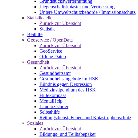
Grundstückswertermittlung
Liegenschaftskataster und Vermessung
Untere Umweltschutzbehörde / Immissionsschutz
Statistikstelle
Zurück zur Übersicht
Statistik
Beihilfe
Geoservice / OpenData
Zurück zur Übersicht
GeoService
Offene Daten
Gesundheit
Zurück zur Übersicht
Gesundheitsamt
Gesundheitsangebote im HSK
Bündnis gegen Depression
Medizinstipendium des HSK
Hilfekompass
MentalHelp
Landarztstarter
Selbsthilfe
Rettungsdienst, Feuer- und Katastrophenschutz
Soziales
Zurück zur Übersicht
Bildungs- und Teilhabepaket