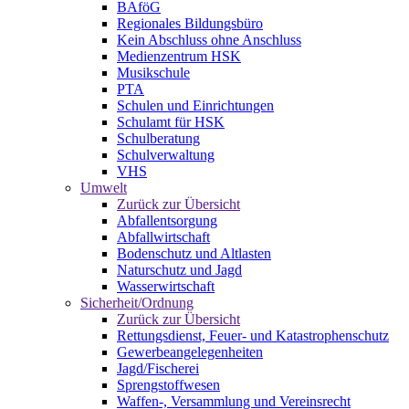
BAföG
Regionales Bildungsbüro
Kein Abschluss ohne Anschluss
Medienzentrum HSK
Musikschule
PTA
Schulen und Einrichtungen
Schulamt für HSK
Schulberatung
Schulverwaltung
VHS
Umwelt
Zurück zur Übersicht
Abfallentsorgung
Abfallwirtschaft
Bodenschutz und Altlasten
Naturschutz und Jagd
Wasserwirtschaft
Sicherheit/Ordnung
Zurück zur Übersicht
Rettungsdienst, Feuer- und Katastrophenschutz
Gewerbeangelegenheiten
Jagd/Fischerei
Sprengstoffwesen
Waffen-, Versammlung und Vereinsrecht