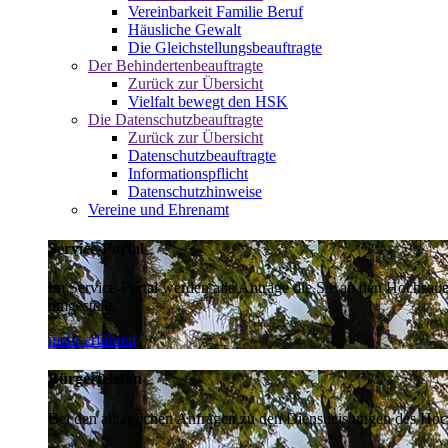
Vereinbarkeit Familie Beruf
Häusliche Gewalt
Die Gleichstellungsbeauftragte
Der Behindertenbeauftragte
Zurück zur Übersicht
Vielfalt bewegt den HSK
Die Datenschutzbeauftragte
Zurück zur Übersicht
Datenschutzbeauftragte
Informationspflicht
Datenschutzhinweise
Vereine und Ehrenamt
Service-Portal
Im Service-Portal werden alle Anträge die Sie an den Hochsau
umgestellt.
mehr erfahren
Bürgertelefon
Bei den alltäglichen Anfragen zu den Dienstleistungen des Hoch