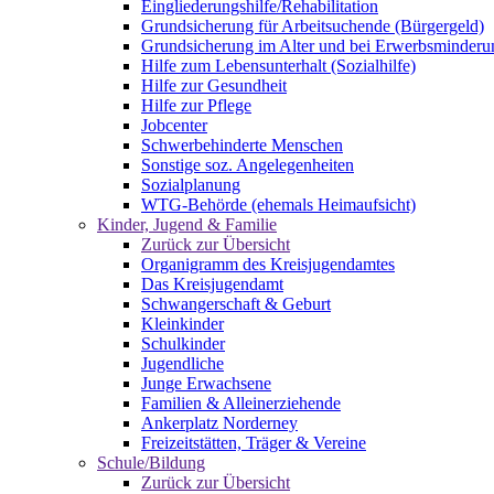
Eingliederungshilfe/Rehabilitation
Grundsicherung für Arbeitsuchende (Bürgergeld)
Grundsicherung im Alter und bei Erwerbsminderu
Hilfe zum Lebensunterhalt (Sozialhilfe)
Hilfe zur Gesundheit
Hilfe zur Pflege
Jobcenter
Schwerbehinderte Menschen
Sonstige soz. Angelegenheiten
Sozialplanung
WTG-Behörde (ehemals Heimaufsicht)
Kinder, Jugend & Familie
Zurück zur Übersicht
Organigramm des Kreisjugendamtes
Das Kreisjugendamt
Schwangerschaft & Geburt
Kleinkinder
Schulkinder
Jugendliche
Junge Erwachsene
Familien & Alleinerziehende
Ankerplatz Norderney
Freizeitstätten, Träger & Vereine
Schule/Bildung
Zurück zur Übersicht