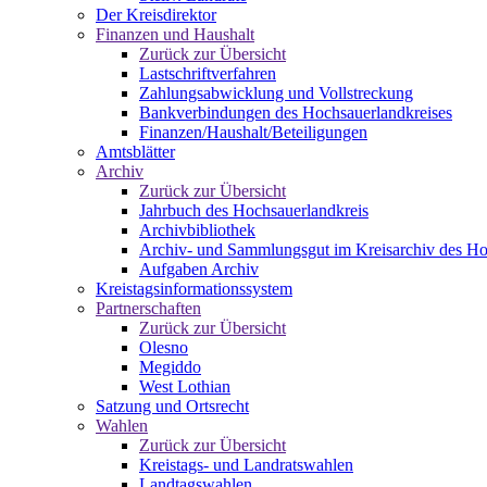
Der Kreisdirektor
Finanzen und Haushalt
Zurück zur Übersicht
Lastschriftverfahren
Zahlungsabwicklung und Vollstreckung
Bankverbindungen des Hochsauerlandkreises
Finanzen/Haushalt/Beteiligungen
Amtsblätter
Archiv
Zurück zur Übersicht
Jahrbuch des Hochsauerlandkreis
Archivbibliothek
Archiv- und Sammlungsgut im Kreisarchiv des Ho
Aufgaben Archiv
Kreistagsinformationssystem
Partnerschaften
Zurück zur Übersicht
Olesno
Megiddo
West Lothian
Satzung und Ortsrecht
Wahlen
Zurück zur Übersicht
Kreistags- und Landratswahlen
Landtagswahlen