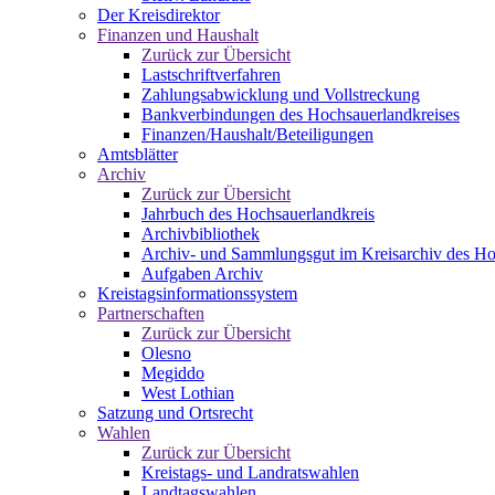
Der Kreisdirektor
Finanzen und Haushalt
Zurück zur Übersicht
Lastschriftverfahren
Zahlungsabwicklung und Vollstreckung
Bankverbindungen des Hochsauerlandkreises
Finanzen/Haushalt/Beteiligungen
Amtsblätter
Archiv
Zurück zur Übersicht
Jahrbuch des Hochsauerlandkreis
Archivbibliothek
Archiv- und Sammlungsgut im Kreisarchiv des Ho
Aufgaben Archiv
Kreistagsinformationssystem
Partnerschaften
Zurück zur Übersicht
Olesno
Megiddo
West Lothian
Satzung und Ortsrecht
Wahlen
Zurück zur Übersicht
Kreistags- und Landratswahlen
Landtagswahlen