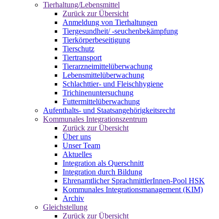
Tierhaltung/Lebensmittel
Zurück zur Übersicht
Anmeldung von Tierhaltungen
Tiergesundheit/ -seuchenbekämpfung
Tierkörperbeseitigung
Tierschutz
Tiertransport
Tierarzneimittelüberwachung
Lebensmittelüberwachung
Schlachttier- und Fleischhygiene
Trichinenuntersuchung
Futtermittelüberwachung
Aufenthalts- und Staatsangehörigkeitsrecht
Kommunales Integrationszentrum
Zurück zur Übersicht
Über uns
Unser Team
Aktuelles
Integration als Querschnitt
Integration durch Bildung
Ehrenamtlicher SprachmittlerInnen-Pool HSK
Kommunales Integrationsmanagement (KIM)
Archiv
Gleichstellung
Zurück zur Übersicht