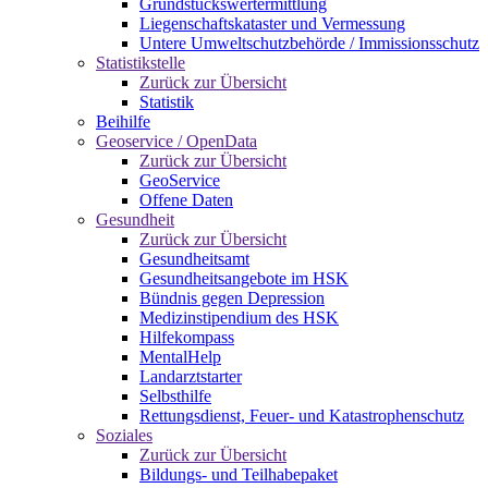
Grundstückswertermittlung
Liegenschaftskataster und Vermessung
Untere Umweltschutzbehörde / Immissionsschutz
Statistikstelle
Zurück zur Übersicht
Statistik
Beihilfe
Geoservice / OpenData
Zurück zur Übersicht
GeoService
Offene Daten
Gesundheit
Zurück zur Übersicht
Gesundheitsamt
Gesundheitsangebote im HSK
Bündnis gegen Depression
Medizinstipendium des HSK
Hilfekompass
MentalHelp
Landarztstarter
Selbsthilfe
Rettungsdienst, Feuer- und Katastrophenschutz
Soziales
Zurück zur Übersicht
Bildungs- und Teilhabepaket