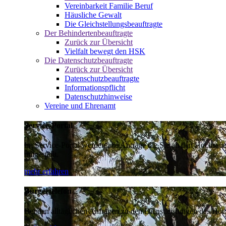
Vereinbarkeit Familie Beruf
Häusliche Gewalt
Die Gleichstellungsbeauftragte
Der Behindertenbeauftragte
Zurück zur Übersicht
Vielfalt bewegt den HSK
Die Datenschutzbeauftragte
Zurück zur Übersicht
Datenschutzbeauftragte
Informationspflicht
Datenschutzhinweise
Vereine und Ehrenamt
Service-Portal
Im Service-Portal werden alle Anträge die Sie an den Hochsau
umgestellt.
mehr erfahren
Bürgertelefon
Bei den alltäglichen Anfragen zu den Dienstleistungen des Hoch