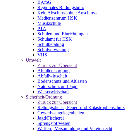
BAföG
Regionales Bildungsbüro
Kein Abschluss ohne Anschluss
Medienzentrum HSK
Musikschule
PTA
Schulen und Einrichtungen
Schulamt für HSK
Schulberatung
Schulverwaltung
VHS
Umwelt
Zurück zur Übersicht
Abfallentsorgung
Abfallwirtschaft
Bodenschutz und Altlasten
Naturschutz und Jagd
Wasserwirtschaft
Sicherheit/Ordnung
Zurück zur Übersicht
Rettungsdienst, Feuer- und Katastrophenschutz
Gewerbeangelegenheiten
Jagd/Fischerei
Sprengstoffwesen
Waffen-, Versammlung und Vereinsrecht