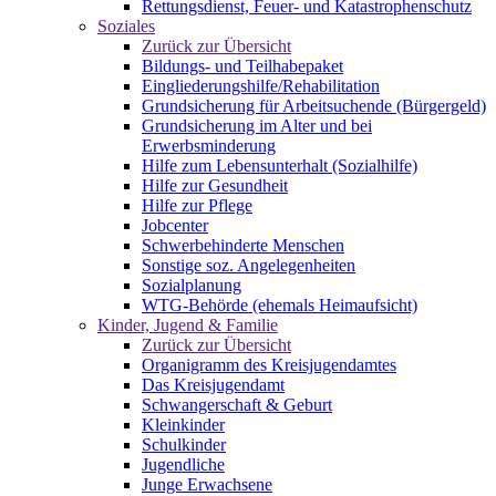
Rettungsdienst, Feuer- und Katastrophenschutz
Soziales
Zurück zur Übersicht
Bildungs- und Teilhabepaket
Eingliederungshilfe/Rehabilitation
Grundsicherung für Arbeitsuchende (Bürgergeld)
Grundsicherung im Alter und bei
Erwerbsminderung
Hilfe zum Lebensunterhalt (Sozialhilfe)
Hilfe zur Gesundheit
Hilfe zur Pflege
Jobcenter
Schwerbehinderte Menschen
Sonstige soz. Angelegenheiten
Sozialplanung
WTG-Behörde (ehemals Heimaufsicht)
Kinder, Jugend & Familie
Zurück zur Übersicht
Organigramm des Kreisjugendamtes
Das Kreisjugendamt
Schwangerschaft & Geburt
Kleinkinder
Schulkinder
Jugendliche
Junge Erwachsene