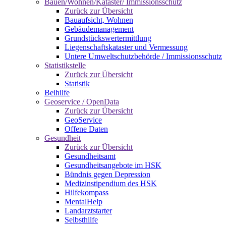
Bauen/Wohnen/Kataster/ Immissionsschutz
Zurück zur Übersicht
Bauaufsicht, Wohnen
Gebäudemanagement
Grundstückswertermittlung
Liegenschaftskataster und Vermessung
Untere Umweltschutzbehörde / Immissionsschutz
Statistikstelle
Zurück zur Übersicht
Statistik
Beihilfe
Geoservice / OpenData
Zurück zur Übersicht
GeoService
Offene Daten
Gesundheit
Zurück zur Übersicht
Gesundheitsamt
Gesundheitsangebote im HSK
Bündnis gegen Depression
Medizinstipendium des HSK
Hilfekompass
MentalHelp
Landarztstarter
Selbsthilfe