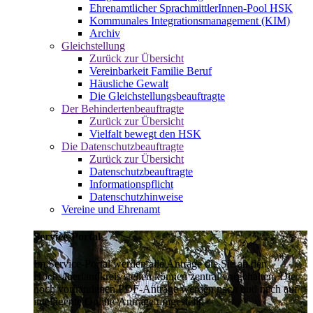
Ehrenamtlicher SprachmittlerInnen-Pool HSK
Kommunales Integrationsmanagement (KIM)
Archiv
Gleichstellung
Zurück zur Übersicht
Vereinbarkeit Familie Beruf
Häusliche Gewalt
Die Gleichstellungsbeauftragte
Der Behindertenbeauftragte
Zurück zur Übersicht
Vielfalt bewegt den HSK
Die Datenschutzbeauftragte
Zurück zur Übersicht
Datenschutzbeauftragte
Informationspflicht
Datenschutzhinweise
Vereine und Ehrenamt
Service-Portal
Im Service-Portal werden alle Anträge die Sie an den
Hochsauerlandkreis stellen können zentral vorgehalten. Die
noch vorhandenen PDF-Anträge werden nach und nach auf
intelligente Online-Anträge umgestellt.