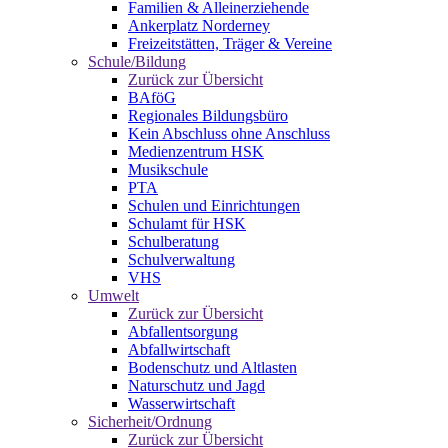
Familien & Alleinerziehende
Ankerplatz Norderney
Freizeitstätten, Träger & Vereine
Schule/Bildung
Zurück zur Übersicht
BAföG
Regionales Bildungsbüro
Kein Abschluss ohne Anschluss
Medienzentrum HSK
Musikschule
PTA
Schulen und Einrichtungen
Schulamt für HSK
Schulberatung
Schulverwaltung
VHS
Umwelt
Zurück zur Übersicht
Abfallentsorgung
Abfallwirtschaft
Bodenschutz und Altlasten
Naturschutz und Jagd
Wasserwirtschaft
Sicherheit/Ordnung
Zurück zur Übersicht