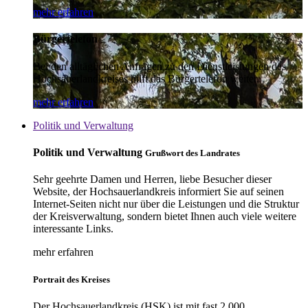
mehr erfahren
Bürgertelefon
Bei den alltäglichen Anfragen zu den Dienstleistungen des
Hochsauerlandkreises hilft das Bürgertelefon weiter.
mehr erfahren
Politik und Verwaltung
Politik und Verwaltung
Grußwort des Landrates
Sehr geehrte Damen und Herren, liebe Besucher dieser
Website, der Hochsauerlandkreis informiert Sie auf seinen
Internet-Seiten nicht nur über die Leistungen und die Struktur
der Kreisverwaltung, sondern bietet Ihnen auch viele weitere
interessante Links.
mehr erfahren
Portrait des Kreises
Der Hochsauerlandkreis (HSK) ist mit fast 2.000