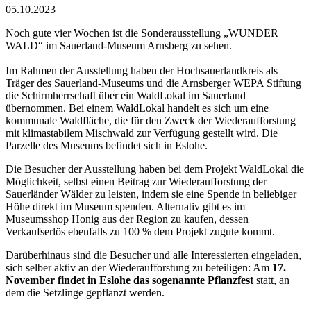
05.10.2023
Noch gute vier Wochen ist die Sonderausstellung „WUNDER
WALD“ im Sauerland-Museum Arnsberg zu sehen.
Im Rahmen der Ausstellung haben der Hochsauerlandkreis als
Träger des Sauerland-Museums und die Arnsberger WEPA Stiftung
die Schirmherrschaft über ein WaldLokal im Sauerland
übernommen. Bei einem WaldLokal handelt es sich um eine
kommunale Waldfläche, die für den Zweck der Wiederaufforstung
mit klimastabilem Mischwald zur Verfügung gestellt wird. Die
Parzelle des Museums befindet sich in Eslohe.
Die Besucher der Ausstellung haben bei dem Projekt WaldLokal die
Möglichkeit, selbst einen Beitrag zur Wiederaufforstung der
Sauerländer Wälder zu leisten, indem sie eine Spende in beliebiger
Höhe direkt im Museum spenden. Alternativ gibt es im
Museumsshop Honig aus der Region zu kaufen, dessen
Verkaufserlös ebenfalls zu 100 % dem Projekt zugute kommt.
Darüberhinaus sind die Besucher und alle Interessierten eingeladen,
sich selber aktiv an der Wiederaufforstung zu beteiligen: Am
17.
November findet in Eslohe das sogenannte Pflanzfest
statt, an
dem die Setzlinge gepflanzt werden.