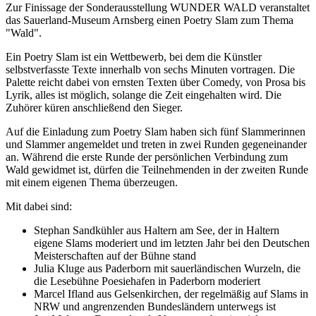
Zur Finissage der Sonderausstellung WUNDER WALD veranstaltet
das Sauerland-Museum Arnsberg einen Poetry Slam zum Thema
"Wald".
Ein Poetry Slam ist ein Wettbewerb, bei dem die Künstler
selbstverfasste Texte innerhalb von sechs Minuten vortragen. Die
Palette reicht dabei von ernsten Texten über Comedy, von Prosa bis
Lyrik, alles ist möglich, solange die Zeit eingehalten wird. Die
Zuhörer küren anschließend den Sieger.
Auf die Einladung zum Poetry Slam haben sich fünf Slammerinnen
und Slammer angemeldet und treten in zwei Runden gegeneinander
an. Während die erste Runde der persönlichen Verbindung zum
Wald gewidmet ist, dürfen die Teilnehmenden in der zweiten Runde
mit einem eigenen Thema überzeugen.
Mit dabei sind:
Stephan Sandkühler aus Haltern am See, der in Haltern
eigene Slams moderiert und im letzten Jahr bei den Deutschen
Meisterschaften auf der Bühne stand
Julia Kluge aus Paderborn mit sauerländischen Wurzeln, die
die Lesebühne Poesiehafen in Paderborn moderiert
Marcel Ifland aus Gelsenkirchen, der regelmäßig auf Slams in
NRW und angrenzenden Bundesländern unterwegs ist