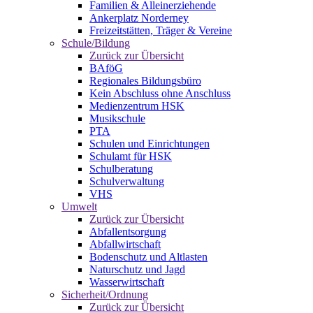
Familien & Alleinerziehende
Ankerplatz Norderney
Freizeitstätten, Träger & Vereine
Schule/Bildung
Zurück zur Übersicht
BAföG
Regionales Bildungsbüro
Kein Abschluss ohne Anschluss
Medienzentrum HSK
Musikschule
PTA
Schulen und Einrichtungen
Schulamt für HSK
Schulberatung
Schulverwaltung
VHS
Umwelt
Zurück zur Übersicht
Abfallentsorgung
Abfallwirtschaft
Bodenschutz und Altlasten
Naturschutz und Jagd
Wasserwirtschaft
Sicherheit/Ordnung
Zurück zur Übersicht