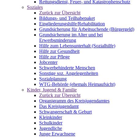
Rettungsdienst, Feuer- und Katastrophenschutz
Soziales
Zurück zur Übersicht
Bildungs- und Teilhabepaket
Eingliederungshilfe/Rehabilitation
Grundsicherung für Arbeitsuchende (Bürgergeld)
Grundsicherung im Alter und bei
Erwerbsminderung
Hilfe zum Lebensunterhalt (Sozialhilfe)
Hilfe zur Gesundheit
Hilfe zur Pflege
Jobcenter
Schwerbehinderte Menschen
Sonstige soz. Angelegenheiten
Sozialplanung
WTG-Behörde (ehemals Heimaufsicht)
Kinder, Jugend & Familie
Zurück zur Übersicht
Organigramm des Kreisjugendamtes
Das Kreisjugendamt
Schwangerschaft & Geburt
Kleinkinder
Schulkinder
Jugendliche
Junge Erwachsene