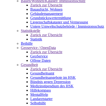
Bauen/Wohnen/Kataster/ Immissionsschutz
Zurück zur Übersicht
Bauaufsicht, Wohnen
Gebäudemanagement
Grundstückswertermittlung
Liegenschaftskataster und Vermessung
Untere Umweltschutzbehörde / Immissionsschutz
Statistikstelle
Zurück zur Übersicht
Statistik
Beihilfe
Geoservice / OpenData
Zurück zur Übersicht
GeoService
Offene Daten
Gesundheit
Zurück zur Übersicht
Gesundheitsamt
Gesundheitsangebote im HSK
Bündnis gegen Depression
Medizinstipendium des HSK
Hilfekompass
MentalHelp
Landarztstarter
Selbsthilfe