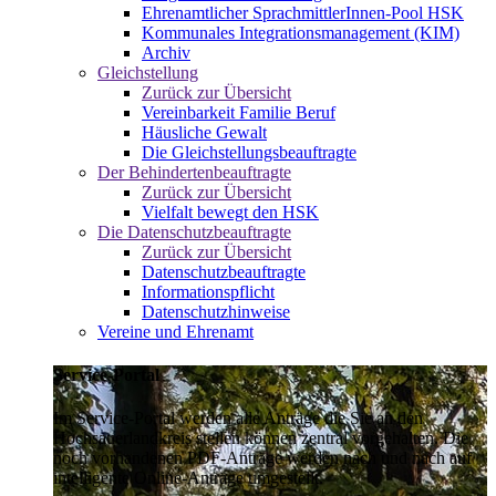
Ehrenamtlicher SprachmittlerInnen-Pool HSK
Kommunales Integrationsmanagement (KIM)
Archiv
Gleichstellung
Zurück zur Übersicht
Vereinbarkeit Familie Beruf
Häusliche Gewalt
Die Gleichstellungsbeauftragte
Der Behindertenbeauftragte
Zurück zur Übersicht
Vielfalt bewegt den HSK
Die Datenschutzbeauftragte
Zurück zur Übersicht
Datenschutzbeauftragte
Informationspflicht
Datenschutzhinweise
Vereine und Ehrenamt
Service-Portal
Im Service-Portal werden alle Anträge die Sie an den
Hochsauerlandkreis stellen können zentral vorgehalten. Die
noch vorhandenen PDF-Anträge werden nach und nach auf
intelligente Online-Anträge umgestellt.