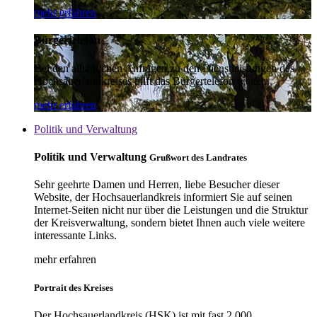
mehr erfahren
Bürgertelefon
Bei den alltäglichen Anfragen zu den Dienstleistungen des
Hochsauerlandkreises hilft das Bürgertelefon weiter.
mehr erfahren
Politik und Verwaltung
Politik und Verwaltung
Grußwort des Landrates
Sehr geehrte Damen und Herren, liebe Besucher dieser
Website, der Hochsauerlandkreis informiert Sie auf seinen
Internet-Seiten nicht nur über die Leistungen und die Struktur
der Kreisverwaltung, sondern bietet Ihnen auch viele weitere
interessante Links.
mehr erfahren
Portrait des Kreises
Der Hochsauerlandkreis (HSK) ist mit fast 2.000