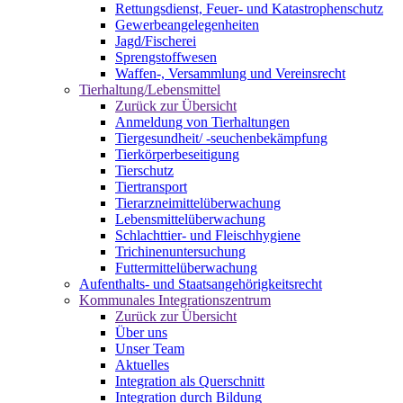
Rettungsdienst, Feuer- und Katastrophenschutz
Gewerbeangelegenheiten
Jagd/Fischerei
Sprengstoffwesen
Waffen-, Versammlung und Vereinsrecht
Tierhaltung/Lebensmittel
Zurück zur Übersicht
Anmeldung von Tierhaltungen
Tiergesundheit/ -seuchenbekämpfung
Tierkörperbeseitigung
Tierschutz
Tiertransport
Tierarzneimittelüberwachung
Lebensmittelüberwachung
Schlachttier- und Fleischhygiene
Trichinenuntersuchung
Futtermittelüberwachung
Aufenthalts- und Staatsangehörigkeitsrecht
Kommunales Integrationszentrum
Zurück zur Übersicht
Über uns
Unser Team
Aktuelles
Integration als Querschnitt
Integration durch Bildung