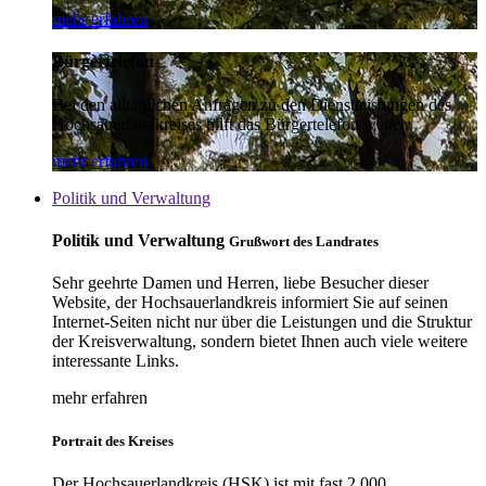
mehr erfahren
Bürgertelefon
Bei den alltäglichen Anfragen zu den Dienstleistungen des
Hochsauerlandkreises hilft das Bürgertelefon weiter.
mehr erfahren
Politik und Verwaltung
Politik und Verwaltung
Grußwort des Landrates
Sehr geehrte Damen und Herren, liebe Besucher dieser
Website, der Hochsauerlandkreis informiert Sie auf seinen
Internet-Seiten nicht nur über die Leistungen und die Struktur
der Kreisverwaltung, sondern bietet Ihnen auch viele weitere
interessante Links.
mehr erfahren
Portrait des Kreises
Der Hochsauerlandkreis (HSK) ist mit fast 2.000