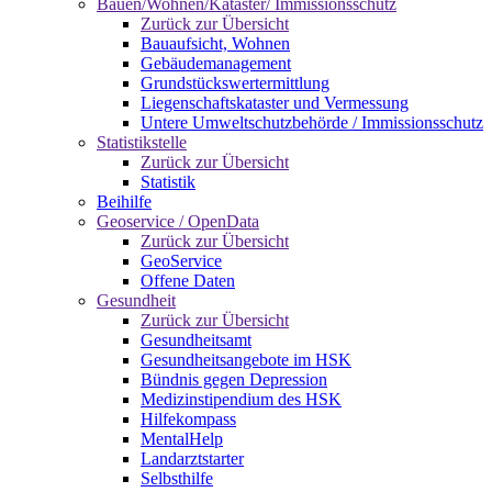
Bauen/Wohnen/Kataster/ Immissionsschutz
Zurück zur Übersicht
Bauaufsicht, Wohnen
Gebäudemanagement
Grundstückswertermittlung
Liegenschaftskataster und Vermessung
Untere Umweltschutzbehörde / Immissionsschutz
Statistikstelle
Zurück zur Übersicht
Statistik
Beihilfe
Geoservice / OpenData
Zurück zur Übersicht
GeoService
Offene Daten
Gesundheit
Zurück zur Übersicht
Gesundheitsamt
Gesundheitsangebote im HSK
Bündnis gegen Depression
Medizinstipendium des HSK
Hilfekompass
MentalHelp
Landarztstarter
Selbsthilfe