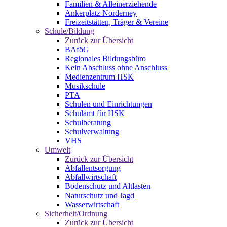
Familien & Alleinerziehende
Ankerplatz Norderney
Freizeitstätten, Träger & Vereine
Schule/Bildung
Zurück zur Übersicht
BAföG
Regionales Bildungsbüro
Kein Abschluss ohne Anschluss
Medienzentrum HSK
Musikschule
PTA
Schulen und Einrichtungen
Schulamt für HSK
Schulberatung
Schulverwaltung
VHS
Umwelt
Zurück zur Übersicht
Abfallentsorgung
Abfallwirtschaft
Bodenschutz und Altlasten
Naturschutz und Jagd
Wasserwirtschaft
Sicherheit/Ordnung
Zurück zur Übersicht