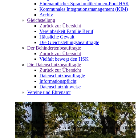
Ehrenamtlicher SprachmittlerInnen-Pool HSK
Kommunales Integrationsmanagement (KIM)
Archiv
Gleichstellung
Zurück zur Übersicht
Vereinbarkeit Familie Beruf
Häusliche Gewalt
Die Gleichstellungsbeauftragte
Der Behindertenbeauftragte
Zurück zur Übersicht
Vielfalt bewegt den HSK
Die Datenschutzbeauftragte
Zurück zur Übersicht
Datenschutzbeauftragte
Informationspflicht
Datenschutzhinweise
Vereine und Ehrenamt
Service-Portal
Im Service-Portal werden alle Anträge die Sie an den
Hochsauerlandkreis stellen können zentral vorgehalten. Die
noch vorhandenen PDF-Anträge werden nach und nach auf
intelligente Online-Anträge umgestellt.