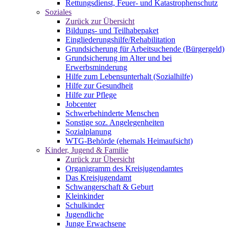
Rettungsdienst, Feuer- und Katastrophenschutz
Soziales
Zurück zur Übersicht
Bildungs- und Teilhabepaket
Eingliederungshilfe/Rehabilitation
Grundsicherung für Arbeitsuchende (Bürgergeld)
Grundsicherung im Alter und bei
Erwerbsminderung
Hilfe zum Lebensunterhalt (Sozialhilfe)
Hilfe zur Gesundheit
Hilfe zur Pflege
Jobcenter
Schwerbehinderte Menschen
Sonstige soz. Angelegenheiten
Sozialplanung
WTG-Behörde (ehemals Heimaufsicht)
Kinder, Jugend & Familie
Zurück zur Übersicht
Organigramm des Kreisjugendamtes
Das Kreisjugendamt
Schwangerschaft & Geburt
Kleinkinder
Schulkinder
Jugendliche
Junge Erwachsene