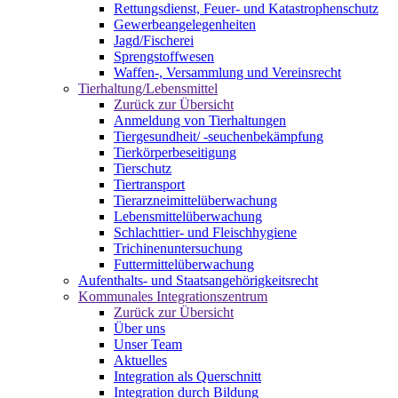
Rettungsdienst, Feuer- und Katastrophenschutz
Gewerbeangelegenheiten
Jagd/Fischerei
Sprengstoffwesen
Waffen-, Versammlung und Vereinsrecht
Tierhaltung/Lebensmittel
Zurück zur Übersicht
Anmeldung von Tierhaltungen
Tiergesundheit/ -seuchenbekämpfung
Tierkörperbeseitigung
Tierschutz
Tiertransport
Tierarzneimittelüberwachung
Lebensmittelüberwachung
Schlachttier- und Fleischhygiene
Trichinenuntersuchung
Futtermittelüberwachung
Aufenthalts- und Staatsangehörigkeitsrecht
Kommunales Integrationszentrum
Zurück zur Übersicht
Über uns
Unser Team
Aktuelles
Integration als Querschnitt
Integration durch Bildung