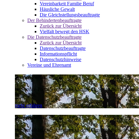
Vereinbarkeit Familie Beruf
Häusliche Gewalt
Die Gleichstellungsbeauftragte
Der Behindertenbeauftragte
Zurück zur Übersicht
Vielfalt bewegt den HSK
Die Datenschutzbeauftragte
Zurück zur Übersicht
Datenschutzbeauftragte
Informationspflicht
Datenschutzhinweise
Vereine und Ehrenamt
Service-Portal
Im Service-Portal werden alle Anträge die Sie an den Hochsau
umgestellt.
mehr erfahren
Bürgertelefon
Bei den alltäglichen Anfragen zu den Dienstleistungen des Hoch