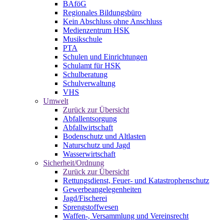
BAföG
Regionales Bildungsbüro
Kein Abschluss ohne Anschluss
Medienzentrum HSK
Musikschule
PTA
Schulen und Einrichtungen
Schulamt für HSK
Schulberatung
Schulverwaltung
VHS
Umwelt
Zurück zur Übersicht
Abfallentsorgung
Abfallwirtschaft
Bodenschutz und Altlasten
Naturschutz und Jagd
Wasserwirtschaft
Sicherheit/Ordnung
Zurück zur Übersicht
Rettungsdienst, Feuer- und Katastrophenschutz
Gewerbeangelegenheiten
Jagd/Fischerei
Sprengstoffwesen
Waffen-, Versammlung und Vereinsrecht