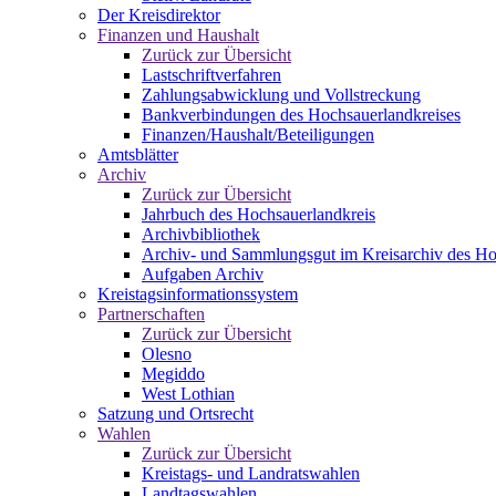
Der Kreisdirektor
Finanzen und Haushalt
Zurück zur Übersicht
Lastschriftverfahren
Zahlungsabwicklung und Vollstreckung
Bankverbindungen des Hochsauerlandkreises
Finanzen/Haushalt/Beteiligungen
Amtsblätter
Archiv
Zurück zur Übersicht
Jahrbuch des Hochsauerlandkreis
Archivbibliothek
Archiv- und Sammlungsgut im Kreisarchiv des Ho
Aufgaben Archiv
Kreistagsinformationssystem
Partnerschaften
Zurück zur Übersicht
Olesno
Megiddo
West Lothian
Satzung und Ortsrecht
Wahlen
Zurück zur Übersicht
Kreistags- und Landratswahlen
Landtagswahlen