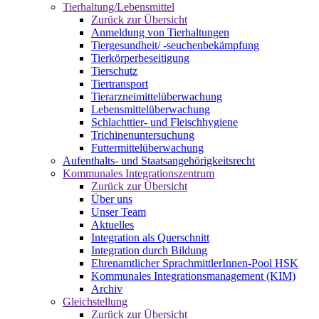
Tierhaltung/Lebensmittel
Zurück zur Übersicht
Anmeldung von Tierhaltungen
Tiergesundheit/ -seuchenbekämpfung
Tierkörperbeseitigung
Tierschutz
Tiertransport
Tierarzneimittelüberwachung
Lebensmittelüberwachung
Schlachttier- und Fleischhygiene
Trichinenuntersuchung
Futtermittelüberwachung
Aufenthalts- und Staatsangehörigkeitsrecht
Kommunales Integrationszentrum
Zurück zur Übersicht
Über uns
Unser Team
Aktuelles
Integration als Querschnitt
Integration durch Bildung
Ehrenamtlicher SprachmittlerInnen-Pool HSK
Kommunales Integrationsmanagement (KIM)
Archiv
Gleichstellung
Zurück zur Übersicht