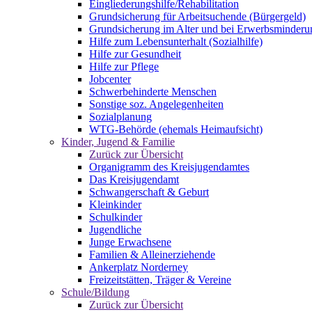
Eingliederungshilfe/Rehabilitation
Grundsicherung für Arbeitsuchende (Bürgergeld)
Grundsicherung im Alter und bei Erwerbsminderu
Hilfe zum Lebensunterhalt (Sozialhilfe)
Hilfe zur Gesundheit
Hilfe zur Pflege
Jobcenter
Schwerbehinderte Menschen
Sonstige soz. Angelegenheiten
Sozialplanung
WTG-Behörde (ehemals Heimaufsicht)
Kinder, Jugend & Familie
Zurück zur Übersicht
Organigramm des Kreisjugendamtes
Das Kreisjugendamt
Schwangerschaft & Geburt
Kleinkinder
Schulkinder
Jugendliche
Junge Erwachsene
Familien & Alleinerziehende
Ankerplatz Norderney
Freizeitstätten, Träger & Vereine
Schule/Bildung
Zurück zur Übersicht