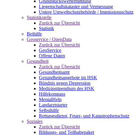
Grundstückswertermittlung
Liegenschaftskataster und Vermessung
Untere Umweltschutzbehörde / Immissionsschutz
Statistikstelle
Zurück zur Übersicht
Statistik
Beihilfe
Geoservice / OpenData
Zurück zur Übersicht
GeoService
Offene Daten
Gesundheit
Zurück zur Übersicht
Gesundheitsamt
Gesundheitsangebote im HSK
Bündnis gegen Depression
Medizinstipendium des HSK
Hilfekompass
MentalHelp
Landarztstarter
Selbsthilfe
Rettungsdienst, Feuer- und Katastrophenschutz
Soziales
Zurück zur Übersicht
Bildungs- und Teilhabepaket