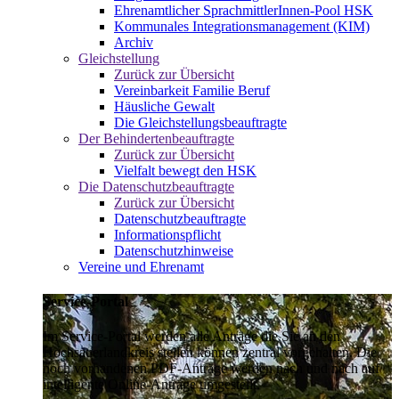
Ehrenamtlicher SprachmittlerInnen-Pool HSK
Kommunales Integrationsmanagement (KIM)
Archiv
Gleichstellung
Zurück zur Übersicht
Vereinbarkeit Familie Beruf
Häusliche Gewalt
Die Gleichstellungsbeauftragte
Der Behindertenbeauftragte
Zurück zur Übersicht
Vielfalt bewegt den HSK
Die Datenschutzbeauftragte
Zurück zur Übersicht
Datenschutzbeauftragte
Informationspflicht
Datenschutzhinweise
Vereine und Ehrenamt
Service-Portal
Im Service-Portal werden alle Anträge die Sie an den
Hochsauerlandkreis stellen können zentral vorgehalten. Die
noch vorhandenen PDF-Anträge werden nach und nach auf
intelligente Online-Anträge umgestellt.