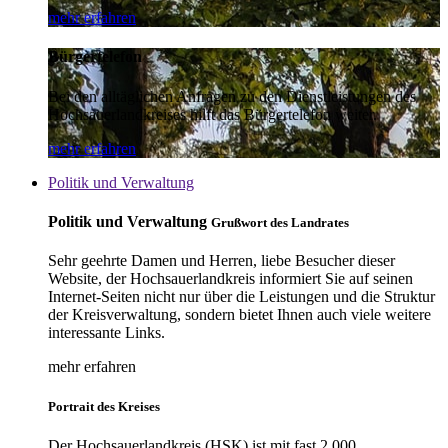
mehr erfahren
Bürgertelefon
Bei den alltäglichen Anfragen zu den Dienstleistungen des
Hochsauerlandkreises hilft das Bürgertelefon weiter.
mehr erfahren
Politik und Verwaltung
Politik und Verwaltung
Grußwort des Landrates
Sehr geehrte Damen und Herren, liebe Besucher dieser
Website, der Hochsauerlandkreis informiert Sie auf seinen
Internet-Seiten nicht nur über die Leistungen und die Struktur
der Kreisverwaltung, sondern bietet Ihnen auch viele weitere
interessante Links.
mehr erfahren
Portrait des Kreises
Der Hochsauerlandkreis (HSK) ist mit fast 2.000