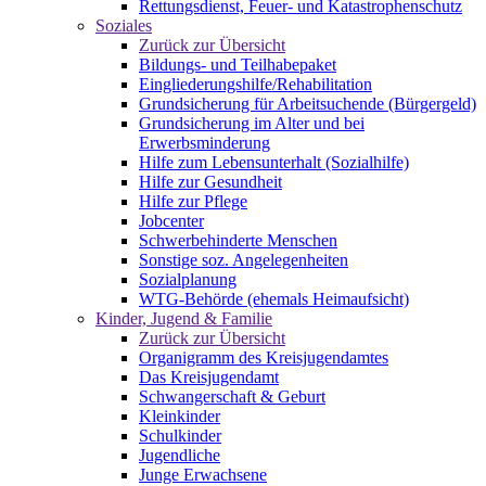
Rettungsdienst, Feuer- und Katastrophenschutz
Soziales
Zurück zur Übersicht
Bildungs- und Teilhabepaket
Eingliederungshilfe/Rehabilitation
Grundsicherung für Arbeitsuchende (Bürgergeld)
Grundsicherung im Alter und bei
Erwerbsminderung
Hilfe zum Lebensunterhalt (Sozialhilfe)
Hilfe zur Gesundheit
Hilfe zur Pflege
Jobcenter
Schwerbehinderte Menschen
Sonstige soz. Angelegenheiten
Sozialplanung
WTG-Behörde (ehemals Heimaufsicht)
Kinder, Jugend & Familie
Zurück zur Übersicht
Organigramm des Kreisjugendamtes
Das Kreisjugendamt
Schwangerschaft & Geburt
Kleinkinder
Schulkinder
Jugendliche
Junge Erwachsene