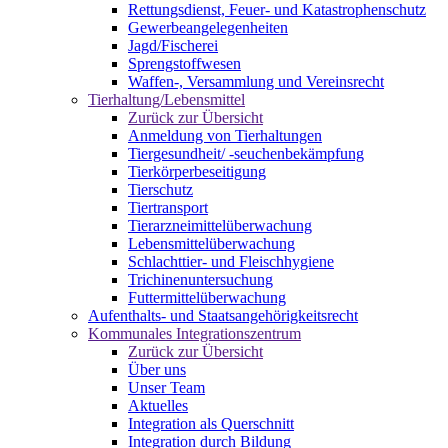
Rettungsdienst, Feuer- und Katastrophenschutz
Gewerbeangelegenheiten
Jagd/Fischerei
Sprengstoffwesen
Waffen-, Versammlung und Vereinsrecht
Tierhaltung/Lebensmittel
Zurück zur Übersicht
Anmeldung von Tierhaltungen
Tiergesundheit/ -seuchenbekämpfung
Tierkörperbeseitigung
Tierschutz
Tiertransport
Tierarzneimittelüberwachung
Lebensmittelüberwachung
Schlachttier- und Fleischhygiene
Trichinenuntersuchung
Futtermittelüberwachung
Aufenthalts- und Staatsangehörigkeitsrecht
Kommunales Integrationszentrum
Zurück zur Übersicht
Über uns
Unser Team
Aktuelles
Integration als Querschnitt
Integration durch Bildung