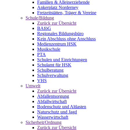
Familien & Alleinerziehende
Ankerplatz Norderney
Freizeitstätten, Träger & Vereine
Schule/Bildung
Zurück zur Übersicht
BAföG
Regionales Bildungsbüro
Kein Abschluss ohne Anschluss
Medienzentrum HSK
Musikschule
PTA
Schulen und Einrichtungen
Schulamt für HSK
Schulberatung
Schulverwaltung
VHS
Umwelt
Zurück zur Übersicht
Abfallentsorgung
Abfallwirtschaft
Bodenschutz und Altlasten
Naturschutz und Jagd
Wasserwirtschaft
Sicherheit/Ordnung
Zurück zur Übersicht