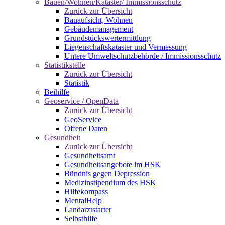
Bauen/Wohnen/Kataster/ Immissionsschutz
Zurück zur Übersicht
Bauaufsicht, Wohnen
Gebäudemanagement
Grundstückswertermittlung
Liegenschaftskataster und Vermessung
Untere Umweltschutzbehörde / Immissionsschutz
Statistikstelle
Zurück zur Übersicht
Statistik
Beihilfe
Geoservice / OpenData
Zurück zur Übersicht
GeoService
Offene Daten
Gesundheit
Zurück zur Übersicht
Gesundheitsamt
Gesundheitsangebote im HSK
Bündnis gegen Depression
Medizinstipendium des HSK
Hilfekompass
MentalHelp
Landarztstarter
Selbsthilfe