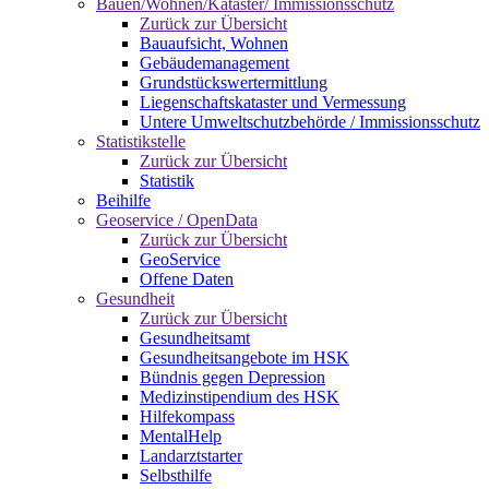
Bauen/Wohnen/Kataster/ Immissionsschutz
Zurück zur Übersicht
Bauaufsicht, Wohnen
Gebäudemanagement
Grundstückswertermittlung
Liegenschaftskataster und Vermessung
Untere Umweltschutzbehörde / Immissionsschutz
Statistikstelle
Zurück zur Übersicht
Statistik
Beihilfe
Geoservice / OpenData
Zurück zur Übersicht
GeoService
Offene Daten
Gesundheit
Zurück zur Übersicht
Gesundheitsamt
Gesundheitsangebote im HSK
Bündnis gegen Depression
Medizinstipendium des HSK
Hilfekompass
MentalHelp
Landarztstarter
Selbsthilfe