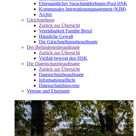
Ehrenamtlicher SprachmittlerInnen-Pool HSK
Kommunales Integrationsmanagement (KIM)
Archiv
Gleichstellung
Zurück zur Übersicht
Vereinbarkeit Familie Beruf
Häusliche Gewalt
Die Gleichstellungsbeauftragte
Der Behindertenbeauftragte
Zurück zur Übersicht
Vielfalt bewegt den HSK
Die Datenschutzbeauftragte
Zurück zur Übersicht
Datenschutzbeauftragte
Informationspflicht
Datenschutzhinweise
Vereine und Ehrenamt
Service-Portal
Im Service-Portal werden alle Anträge die Sie an den
Hochsauerlandkreis stellen können zentral vorgehalten. Die
noch vorhandenen PDF-Anträge werden nach und nach auf
intelligente Online-Anträge umgestellt.