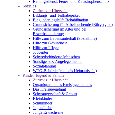
Rettungsdienst, Feuer- und Katastrophenschutz
Soziales
Zurück zur Übersicht
Bildungs- und Teilhabepaket
Eingliederungshilfe/Rehabilitation
Grundsicherung für Arbeitsuchende (Bürgergeld)
Grundsicherung im Alter und bei
Erwerbsminderung
Hilfe zum Lebensunterhalt (Sozialhilfe)
Hilfe zur Gesundheit
Hilfe zur Pflege
Jobcenter
Schwerbehinderte Menschen
Sonstige soz. Angelegenheiten
Sozialplanung
WTG-Behörde (ehemals Heimaufsicht)
Kinder, Jugend & Familie
Zurück zur Übersicht
Organigramm des Kreisjugendamtes
Das Kreisjugendamt
Schwangerschaft & Geburt
Kleinkinder
Schulkinder
Jugendliche
Junge Erwachsene