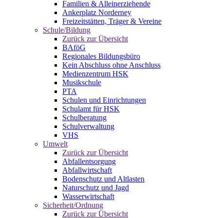
Familien & Alleinerziehende
Ankerplatz Norderney
Freizeitstätten, Träger & Vereine
Schule/Bildung
Zurück zur Übersicht
BAföG
Regionales Bildungsbüro
Kein Abschluss ohne Anschluss
Medienzentrum HSK
Musikschule
PTA
Schulen und Einrichtungen
Schulamt für HSK
Schulberatung
Schulverwaltung
VHS
Umwelt
Zurück zur Übersicht
Abfallentsorgung
Abfallwirtschaft
Bodenschutz und Altlasten
Naturschutz und Jagd
Wasserwirtschaft
Sicherheit/Ordnung
Zurück zur Übersicht