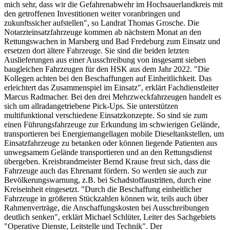
mich sehr, dass wir die Gefahrenabwehr im Hochsauerlandkreis mit
den getroffenen Investitionen weiter voranbringen und
zukunftssicher aufstellen", so Landrat Thomas Grosche. Die
Notarzteinsatzfahrzeuge kommen ab nächstem Monat an den
Rettungswachen in Marsberg und Bad Fredeburg zum Einsatz und
ersetzen dort ältere Fahrzeuge. Sie sind die beiden letzten
Auslieferungen aus einer Ausschreibung von insgesamt sieben
baugleichen Fahrzeugen für den HSK aus dem Jahr 2022. "Die
Kollegen achten bei den Beschaffungen auf Einheitlichkeit. Das
erleichtert das Zusammenspiel im Einsatz", erklärt Fachdienstleiter
Marcus Radmacher. Bei den drei Mehrzweckfahrzeugen handelt es
sich um allradangetriebene Pick-Ups. Sie unterstützen
multifunktional verschiedene Einsatzkonzepte. So sind sie zum
einen Führungsfahrzeuge zur Erkundung im schwierigen Gelände,
transportieren bei Energiemangellagen mobile Dieseltankstellen, um
Einsatzfahrzeuge zu betanken oder können liegende Patienten aus
unwegsamem Gelände transportieren und an den Rettungsdienst
übergeben. Kreisbrandmeister Bernd Krause freut sich, dass die
Fahrzeuge auch das Ehrenamt fördern. So werden sie auch zur
Bevölkerungswarnung, z.B. bei Schadstoffaustritten, durch eine
Kreiseinheit eingesetzt. "Durch die Beschaffung einheitlicher
Fahrzeuge in größeren Stückzahlen können wir, teils auch über
Rahmenverträge, die Anschaffungskosten bei Ausschreibungen
deutlich senken", erklärt Michael Schlüter, Leiter des Sachgebiets
"Operative Dienste, Leitstelle und Technik". Der