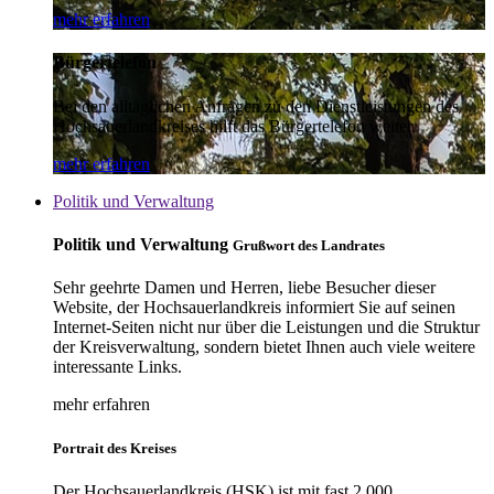
mehr erfahren
Bürgertelefon
Bei den alltäglichen Anfragen zu den Dienstleistungen des
Hochsauerlandkreises hilft das Bürgertelefon weiter.
mehr erfahren
Politik und Verwaltung
Politik und Verwaltung
Grußwort des Landrates
Sehr geehrte Damen und Herren, liebe Besucher dieser
Website, der Hochsauerlandkreis informiert Sie auf seinen
Internet-Seiten nicht nur über die Leistungen und die Struktur
der Kreisverwaltung, sondern bietet Ihnen auch viele weitere
interessante Links.
mehr erfahren
Portrait des Kreises
Der Hochsauerlandkreis (HSK) ist mit fast 2.000