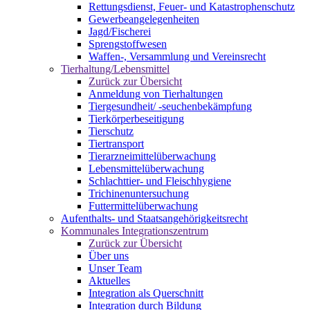
Rettungsdienst, Feuer- und Katastrophenschutz
Gewerbeangelegenheiten
Jagd/Fischerei
Sprengstoffwesen
Waffen-, Versammlung und Vereinsrecht
Tierhaltung/Lebensmittel
Zurück zur Übersicht
Anmeldung von Tierhaltungen
Tiergesundheit/ -seuchenbekämpfung
Tierkörperbeseitigung
Tierschutz
Tiertransport
Tierarzneimittelüberwachung
Lebensmittelüberwachung
Schlachttier- und Fleischhygiene
Trichinenuntersuchung
Futtermittelüberwachung
Aufenthalts- und Staatsangehörigkeitsrecht
Kommunales Integrationszentrum
Zurück zur Übersicht
Über uns
Unser Team
Aktuelles
Integration als Querschnitt
Integration durch Bildung