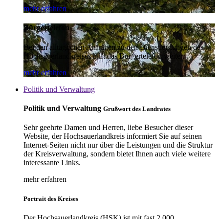
mehr erfahren
Bürgertelefon
Bei den alltäglichen Anfragen zu den Dienstleistungen des
Hochsauerlandkreises hilft das Bürgertelefon weiter.
mehr erfahren
Politik und Verwaltung
Politik und Verwaltung
Grußwort des Landrates
Sehr geehrte Damen und Herren, liebe Besucher dieser
Website, der Hochsauerlandkreis informiert Sie auf seinen
Internet-Seiten nicht nur über die Leistungen und die Struktur
der Kreisverwaltung, sondern bietet Ihnen auch viele weitere
interessante Links.
mehr erfahren
Portrait des Kreises
Der Hochsauerlandkreis (HSK) ist mit fast 2.000