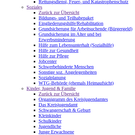
Rettungsdienst, Feuer- und Katastrophenschutz
Soziales
Zurück zur Übersicht
Bildungs- und Teilhabepaket
Eingliederungshilfe/Rehabilitation
Grundsicherung für Arbeitsuchende (Bürgergeld)
Grundsicherung im Alter und bei
Erwerbsminderung
Hilfe zum Lebensunterhalt (Sozialhilfe)
Hilfe zur Gesundheit
Hilfe zur Pflege
Jobcenter
Schwerbehinderte Menschen
Sonstige soz. Angelegenheiten
Sozialplanung
WTG-Behörde (ehemals Heimaufsicht)
Kinder, Jugend & Familie
Zurück zur Übersicht
Organigramm des Kreisjugendamtes
Das Kreisjugendamt
Schwangerschaft & Geburt
Kleinkinder
Schulkinder
Jugendliche
Junge Erwachsene