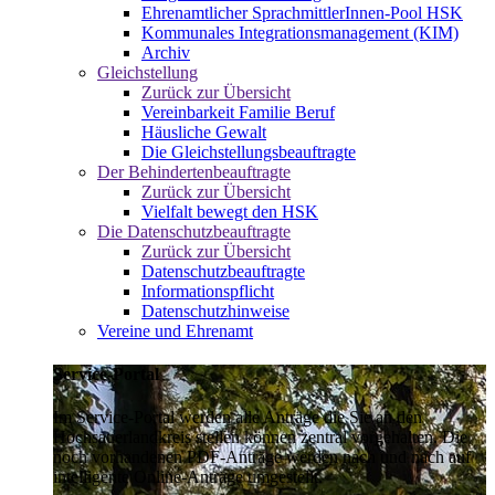
Ehrenamtlicher SprachmittlerInnen-Pool HSK
Kommunales Integrationsmanagement (KIM)
Archiv
Gleichstellung
Zurück zur Übersicht
Vereinbarkeit Familie Beruf
Häusliche Gewalt
Die Gleichstellungsbeauftragte
Der Behindertenbeauftragte
Zurück zur Übersicht
Vielfalt bewegt den HSK
Die Datenschutzbeauftragte
Zurück zur Übersicht
Datenschutzbeauftragte
Informationspflicht
Datenschutzhinweise
Vereine und Ehrenamt
Service-Portal
Im Service-Portal werden alle Anträge die Sie an den
Hochsauerlandkreis stellen können zentral vorgehalten. Die
noch vorhandenen PDF-Anträge werden nach und nach auf
intelligente Online-Anträge umgestellt.