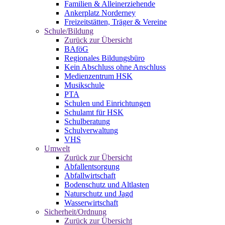
Familien & Alleinerziehende
Ankerplatz Norderney
Freizeitstätten, Träger & Vereine
Schule/Bildung
Zurück zur Übersicht
BAföG
Regionales Bildungsbüro
Kein Abschluss ohne Anschluss
Medienzentrum HSK
Musikschule
PTA
Schulen und Einrichtungen
Schulamt für HSK
Schulberatung
Schulverwaltung
VHS
Umwelt
Zurück zur Übersicht
Abfallentsorgung
Abfallwirtschaft
Bodenschutz und Altlasten
Naturschutz und Jagd
Wasserwirtschaft
Sicherheit/Ordnung
Zurück zur Übersicht