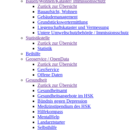
Bauen/Wohnen/Kataster/ Immissionsschutz
Zurück zur Übersicht
Bauaufsicht, Wohnen
Gebäudemanagement
Grundstückswertermittlung
Liegenschaftskataster und Vermessung
Untere Umweltschutzbehörde / Immissionsschutz
Statistikstelle
Zurück zur Übersicht
Statistik
Beihilfe
Geoservice / OpenData
Zurück zur Übersicht
GeoService
Offene Daten
Gesundheit
Zurück zur Übersicht
Gesundheitsamt
Gesundheitsangebote im HSK
Bündnis gegen Depression
Medizinstipendium des HSK
Hilfekompass
MentalHelp
Landarztstarter
Selbsthilfe