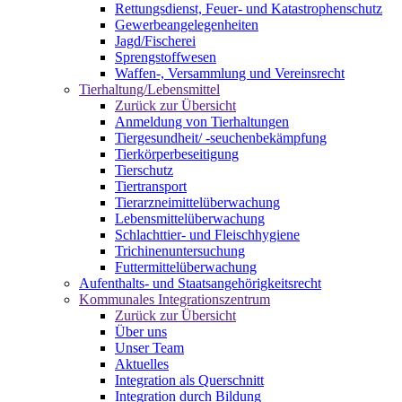
Rettungsdienst, Feuer- und Katastrophenschutz
Gewerbeangelegenheiten
Jagd/Fischerei
Sprengstoffwesen
Waffen-, Versammlung und Vereinsrecht
Tierhaltung/Lebensmittel
Zurück zur Übersicht
Anmeldung von Tierhaltungen
Tiergesundheit/ -seuchenbekämpfung
Tierkörperbeseitigung
Tierschutz
Tiertransport
Tierarzneimittelüberwachung
Lebensmittelüberwachung
Schlachttier- und Fleischhygiene
Trichinenuntersuchung
Futtermittelüberwachung
Aufenthalts- und Staatsangehörigkeitsrecht
Kommunales Integrationszentrum
Zurück zur Übersicht
Über uns
Unser Team
Aktuelles
Integration als Querschnitt
Integration durch Bildung