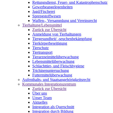
Rettungsdienst, Feuer- und Katastrophenschutz
Gewerbeangelegenheiten
Jagd/Fischerei
Sprengstoffwesen
Waffen-, Versammlung und Vereinsrecht
Tierhaltung/Lebensmittel
Zurück zur Übersicht
Anmeldung von Tierhaltungen
Tiergesundheit/ -seuchenbekämpfung
Tierkörperbeseitigung
Tierschutz
Tiertransport
Tierarzneimittelüberwachung
Lebensmittelüberwachung
Schlachttier- und Fleischhygiene
Trichinenuntersuchung
Futtermittelüberwachung
Aufenthalts- und Staatsangehörigkeitsrecht
Kommunales Integrationszentrum
Zurück zur Übersicht
Über uns
Unser Team
Aktuelles
Integration als Querschnitt
Integration durch Bildung