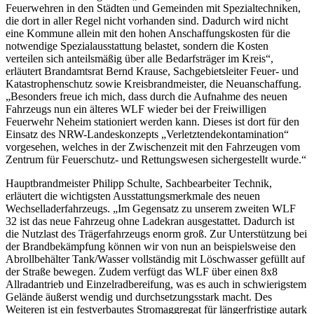
Feuerwehren in den Städten und Gemeinden mit Spezialtechniken,
die dort in aller Regel nicht vorhanden sind. Dadurch wird nicht
eine Kommune allein mit den hohen Anschaffungskosten für die
notwendige Spezialausstattung belastet, sondern die Kosten
verteilen sich anteilsmäßig über alle Bedarfsträger im Kreis“,
erläutert Brandamtsrat Bernd Krause, Sachgebietsleiter Feuer- und
Katastrophenschutz sowie Kreisbrandmeister, die Neuanschaffung.
„Besonders freue ich mich, dass durch die Aufnahme des neuen
Fahrzeugs nun ein älteres WLF wieder bei der Freiwilligen
Feuerwehr Neheim stationiert werden kann. Dieses ist dort für den
Einsatz des NRW-Landeskonzepts „Verletztendekontamination“
vorgesehen, welches in der Zwischenzeit mit den Fahrzeugen vom
Zentrum für Feuerschutz- und Rettungswesen sichergestellt wurde.“
Hauptbrandmeister Philipp Schulte, Sachbearbeiter Technik,
erläutert die wichtigsten Ausstattungsmerkmale des neuen
Wechselladerfahrzeugs. „Im Gegensatz zu unserem zweiten WLF
32 ist das neue Fahrzeug ohne Ladekran ausgestattet. Dadurch ist
die Nutzlast des Trägerfahrzeugs enorm groß. Zur Unterstützung bei
der Brandbekämpfung können wir von nun an beispielsweise den
Abrollbehälter Tank/Wasser vollständig mit Löschwasser gefüllt auf
der Straße bewegen. Zudem verfügt das WLF über einen 8x8
Allradantrieb und Einzelradbereifung, was es auch in schwierigstem
Gelände äußerst wendig und durchsetzungsstark macht. Des
Weiteren ist ein festverbautes Stromaggregat für längerfristige autark