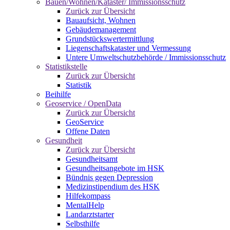
Bauen/Wohnen/Kataster/ Immissionsschutz
Zurück zur Übersicht
Bauaufsicht, Wohnen
Gebäudemanagement
Grundstückswertermittlung
Liegenschaftskataster und Vermessung
Untere Umweltschutzbehörde / Immissionsschutz
Statistikstelle
Zurück zur Übersicht
Statistik
Beihilfe
Geoservice / OpenData
Zurück zur Übersicht
GeoService
Offene Daten
Gesundheit
Zurück zur Übersicht
Gesundheitsamt
Gesundheitsangebote im HSK
Bündnis gegen Depression
Medizinstipendium des HSK
Hilfekompass
MentalHelp
Landarztstarter
Selbsthilfe