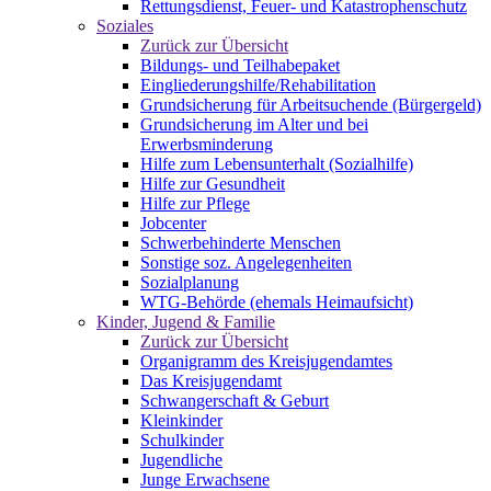
Rettungsdienst, Feuer- und Katastrophenschutz
Soziales
Zurück zur Übersicht
Bildungs- und Teilhabepaket
Eingliederungshilfe/Rehabilitation
Grundsicherung für Arbeitsuchende (Bürgergeld)
Grundsicherung im Alter und bei
Erwerbsminderung
Hilfe zum Lebensunterhalt (Sozialhilfe)
Hilfe zur Gesundheit
Hilfe zur Pflege
Jobcenter
Schwerbehinderte Menschen
Sonstige soz. Angelegenheiten
Sozialplanung
WTG-Behörde (ehemals Heimaufsicht)
Kinder, Jugend & Familie
Zurück zur Übersicht
Organigramm des Kreisjugendamtes
Das Kreisjugendamt
Schwangerschaft & Geburt
Kleinkinder
Schulkinder
Jugendliche
Junge Erwachsene