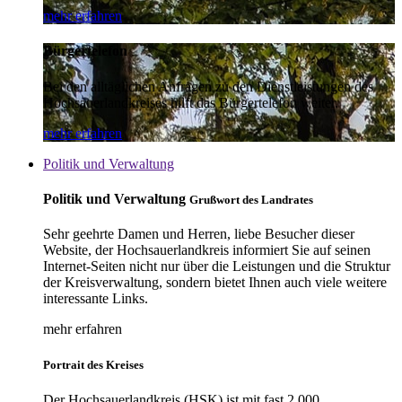
mehr erfahren
Bürgertelefon
Bei den alltäglichen Anfragen zu den Dienstleistungen des
Hochsauerlandkreises hilft das Bürgertelefon weiter.
mehr erfahren
Politik und Verwaltung
Politik und Verwaltung
Grußwort des Landrates
Sehr geehrte Damen und Herren, liebe Besucher dieser
Website, der Hochsauerlandkreis informiert Sie auf seinen
Internet-Seiten nicht nur über die Leistungen und die Struktur
der Kreisverwaltung, sondern bietet Ihnen auch viele weitere
interessante Links.
mehr erfahren
Portrait des Kreises
Der Hochsauerlandkreis (HSK) ist mit fast 2.000