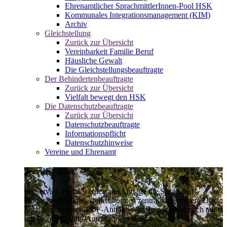
Ehrenamtlicher SprachmittlerInnen-Pool HSK
Kommunales Integrationsmanagement (KIM)
Archiv
Gleichstellung
Zurück zur Übersicht
Vereinbarkeit Familie Beruf
Häusliche Gewalt
Die Gleichstellungsbeauftragte
Der Behindertenbeauftragte
Zurück zur Übersicht
Vielfalt bewegt den HSK
Die Datenschutzbeauftragte
Zurück zur Übersicht
Datenschutzbeauftragte
Informationspflicht
Datenschutzhinweise
Vereine und Ehrenamt
Service-Portal
Im Service-Portal werden alle Anträge die Sie an den
Hochsauerlandkreis stellen können zentral vorgehalten. Die
noch vorhandenen PDF-Anträge werden nach und nach auf
intelligente Online-Anträge umgestellt.