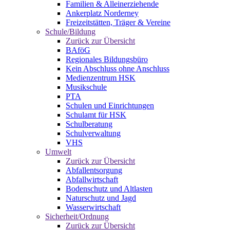
Familien & Alleinerziehende
Ankerplatz Norderney
Freizeitstätten, Träger & Vereine
Schule/Bildung
Zurück zur Übersicht
BAföG
Regionales Bildungsbüro
Kein Abschluss ohne Anschluss
Medienzentrum HSK
Musikschule
PTA
Schulen und Einrichtungen
Schulamt für HSK
Schulberatung
Schulverwaltung
VHS
Umwelt
Zurück zur Übersicht
Abfallentsorgung
Abfallwirtschaft
Bodenschutz und Altlasten
Naturschutz und Jagd
Wasserwirtschaft
Sicherheit/Ordnung
Zurück zur Übersicht