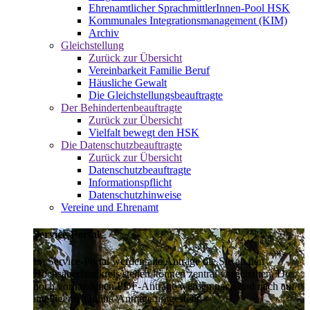
Ehrenamtlicher SprachmittlerInnen-Pool HSK
Kommunales Integrationsmanagement (KIM)
Archiv
Gleichstellung
Zurück zur Übersicht
Vereinbarkeit Familie Beruf
Häusliche Gewalt
Die Gleichstellungsbeauftragte
Der Behindertenbeauftragte
Zurück zur Übersicht
Vielfalt bewegt den HSK
Die Datenschutzbeauftragte
Zurück zur Übersicht
Datenschutzbeauftragte
Informationspflicht
Datenschutzhinweise
Vereine und Ehrenamt
Service-Portal
Im Service-Portal werden alle Anträge die Sie an den
Hochsauerlandkreis stellen können zentral vorgehalten. Die
noch vorhandenen PDF-Anträge werden nach und nach auf
intelligente Online-Anträge umgestellt.