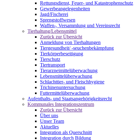
Rettungsdienst, Feuer- und Katastrophenschutz
Gewerbeangelegenheiten
Jagd/Fischerei
Sprengstoffwesen
Waffen-, Versammlung und Vereinsrecht
Tierhaltung/Lebensmittel
Zurück zur Übersicht
Anmeldung von Tierhaltungen
Tiergesundheit/ -seuchenbekämpfung
Tierkörperbeseitigung
Tierschutz
Tiertransport
Tierarzneimittelüberwachung
Lebensmittelüberwachung
Schlachttier- und Fleischhygiene
Trichinenuntersuchung
Futtermittelüberwachung
Aufenthalts- und Staatsangehörigkeitsrecht
Kommunales Integrationszentrum
Zurück zur Übersicht
Über uns
Unser Team
Aktuelles
Integration als Querschnitt
Integration durch Bildung