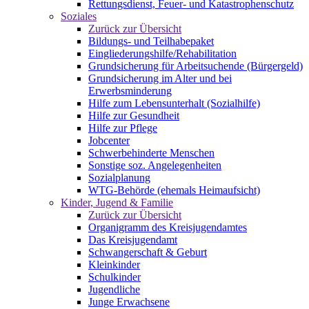
Rettungsdienst, Feuer- und Katastrophenschutz
Soziales
Zurück zur Übersicht
Bildungs- und Teilhabepaket
Eingliederungshilfe/Rehabilitation
Grundsicherung für Arbeitsuchende (Bürgergeld)
Grundsicherung im Alter und bei
Erwerbsminderung
Hilfe zum Lebensunterhalt (Sozialhilfe)
Hilfe zur Gesundheit
Hilfe zur Pflege
Jobcenter
Schwerbehinderte Menschen
Sonstige soz. Angelegenheiten
Sozialplanung
WTG-Behörde (ehemals Heimaufsicht)
Kinder, Jugend & Familie
Zurück zur Übersicht
Organigramm des Kreisjugendamtes
Das Kreisjugendamt
Schwangerschaft & Geburt
Kleinkinder
Schulkinder
Jugendliche
Junge Erwachsene