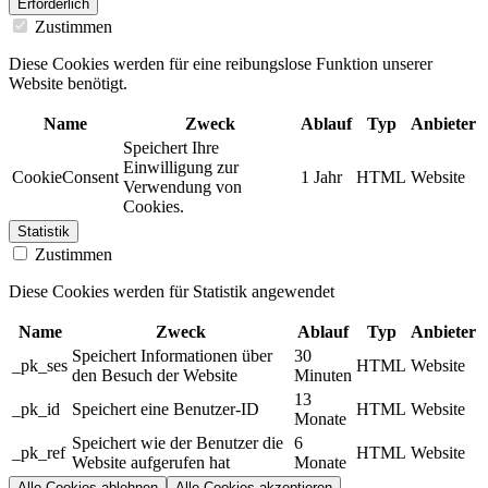
Erforderlich
Zustimmen
Diese Cookies werden für eine reibungslose Funktion unserer
Website benötigt.
Name
Zweck
Ablauf
Typ
Anbieter
Speichert Ihre
Einwilligung zur
CookieConsent
1 Jahr
HTML
Website
Verwendung von
Cookies.
Statistik
Zustimmen
Diese Cookies werden für Statistik angewendet
Name
Zweck
Ablauf
Typ
Anbieter
Speichert Informationen über
30
_pk_ses
HTML
Website
den Besuch der Website
Minuten
13
_pk_id
Speichert eine Benutzer-ID
HTML
Website
Monate
Speichert wie der Benutzer die
6
_pk_ref
HTML
Website
Website aufgerufen hat
Monate
Alle Cookies ablehnen
Alle Cookies akzeptieren