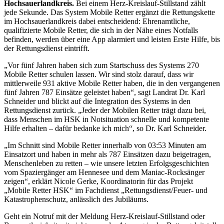
Hochsauerlandkreis.
Bei einem Herz-Kreislauf-Stillstand zählt
jede Sekunde. Das System Mobile Retter ergänzt die Rettungskette
im Hochsauerlandkreis dabei entscheidend: Ehrenamtliche,
qualifizierte Mobile Retter, die sich in der Nähe eines Notfalls
befinden, werden über eine App alarmiert und leisten Erste Hilfe, bis
der Rettungsdienst eintrifft.
„Vor fünf Jahren haben sich zum Startschuss des Systems 270
Mobile Retter schulen lassen. Wir sind stolz darauf, dass wir
mittlerweile 931 aktive Mobile Retter haben, die in den vergangenen
fünf Jahren 787 Einsätze geleistet haben“, sagt Landrat Dr. Karl
Schneider und blickt auf die Integration des Systems in den
Rettungsdienst zurück. „Jeder der Mobilen Retter trägt dazu bei,
dass Menschen im HSK in Notsituation schnelle und kompetente
Hilfe erhalten – dafür bedanke ich mich“, so Dr. Karl Schneider.
„Im Schnitt sind Mobile Retter innerhalb von 03:53 Minuten am
Einsatzort und haben in mehr als 787 Einsätzen dazu beigetragen,
Menschenleben zu retten – wie unsere letzten Erfolgsgeschichten
vom Spaziergänger am Hennesee und dem Maniac-Rocksänger
zeigen“, erklärt Nicole Gerke, Koordinatorin für das Projekt
„Mobile Retter HSK“ im Fachdienst „Rettungsdienst/Feuer- und
Katastrophenschutz, anlässlich des Jubiläums.
Geht ein Notruf mit der Meldung Herz-Kreislauf-Stillstand oder