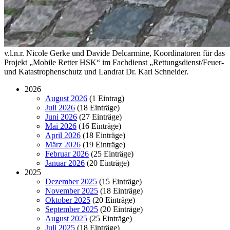
v.l.n.r. Nicole Gerke und Davide Delcarmine, Koordinatoren für das
Projekt „Mobile Retter HSK“ im Fachdienst „Rettungsdienst/Feuer-
und Katastrophenschutz und Landrat Dr. Karl Schneider.
2026
August 2026
(1 Eintrag)
Juli 2026
(18 Einträge)
Juni 2026
(27 Einträge)
Mai 2026
(16 Einträge)
April 2026
(18 Einträge)
März 2026
(19 Einträge)
Februar 2026
(25 Einträge)
Januar 2026
(20 Einträge)
2025
Dezember 2025
(15 Einträge)
November 2025
(18 Einträge)
Oktober 2025
(20 Einträge)
September 2025
(20 Einträge)
August 2025
(25 Einträge)
Juli 2025
(18 Einträge)