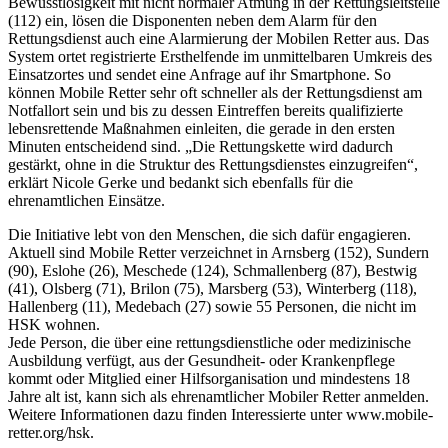
Bewusstlosigkeit mit nicht normaler Atmung in der Rettungsleitstelle
(112) ein, lösen die Disponenten neben dem Alarm für den
Rettungsdienst auch eine Alarmierung der Mobilen Retter aus. Das
System ortet registrierte Ersthelfende im unmittelbaren Umkreis des
Einsatzortes und sendet eine Anfrage auf ihr Smartphone. So
können Mobile Retter sehr oft schneller als der Rettungsdienst am
Notfallort sein und bis zu dessen Eintreffen bereits qualifizierte
lebensrettende Maßnahmen einleiten, die gerade in den ersten
Minuten entscheidend sind. „Die Rettungskette wird dadurch
gestärkt, ohne in die Struktur des Rettungsdienstes einzugreifen“,
erklärt Nicole Gerke und bedankt sich ebenfalls für die
ehrenamtlichen Einsätze.
Die Initiative lebt von den Menschen, die sich dafür engagieren.
Aktuell sind Mobile Retter verzeichnet in Arnsberg (152), Sundern
(90), Eslohe (26), Meschede (124), Schmallenberg (87), Bestwig
(41), Olsberg (71), Brilon (75), Marsberg (53), Winterberg (118),
Hallenberg (11), Medebach (27) sowie 55 Personen, die nicht im
HSK wohnen.
Jede Person, die über eine rettungsdienstliche oder medizinische
Ausbildung verfügt, aus der Gesundheit- oder Krankenpflege
kommt oder Mitglied einer Hilfsorganisation und mindestens 18
Jahre alt ist, kann sich als ehrenamtlicher Mobiler Retter anmelden.
Weitere Informationen dazu finden Interessierte unter www.mobile-
retter.org/hsk.