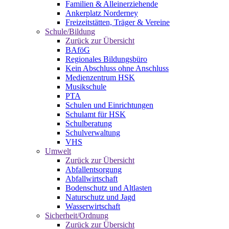
Familien & Alleinerziehende
Ankerplatz Norderney
Freizeitstätten, Träger & Vereine
Schule/Bildung
Zurück zur Übersicht
BAföG
Regionales Bildungsbüro
Kein Abschluss ohne Anschluss
Medienzentrum HSK
Musikschule
PTA
Schulen und Einrichtungen
Schulamt für HSK
Schulberatung
Schulverwaltung
VHS
Umwelt
Zurück zur Übersicht
Abfallentsorgung
Abfallwirtschaft
Bodenschutz und Altlasten
Naturschutz und Jagd
Wasserwirtschaft
Sicherheit/Ordnung
Zurück zur Übersicht