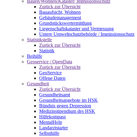
Bauen/Wohnen/Kataster/ Immissionsschutz
Zurück zur Übersicht
Bauaufsicht, Wohnen
Gebäudemanagement
Grundstückswertermittlung
Liegenschaftskataster und Vermessung
Untere Umweltschutzbehörde / Immissionsschutz
Statistikstelle
Zurück zur Übersicht
Statistik
Beihilfe
Geoservice / OpenData
Zurück zur Übersicht
GeoService
Offene Daten
Gesundheit
Zurück zur Übersicht
Gesundheitsamt
Gesundheitsangebote im HSK
Bündnis gegen Depression
Medizinstipendium des HSK
Hilfekompass
MentalHelp
Landarztstarter
Selbsthilfe