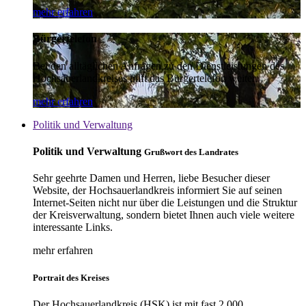
mehr erfahren
Bürgertelefon
Bei den alltäglichen Anfragen zu den Dienstleistungen des
Hochsauerlandkreises hilft das Bürgertelefon weiter.
mehr erfahren
Politik und Verwaltung
Politik und Verwaltung
Grußwort des Landrates
Sehr geehrte Damen und Herren, liebe Besucher dieser
Website, der Hochsauerlandkreis informiert Sie auf seinen
Internet-Seiten nicht nur über die Leistungen und die Struktur
der Kreisverwaltung, sondern bietet Ihnen auch viele weitere
interessante Links.
mehr erfahren
Portrait des Kreises
Der Hochsauerlandkreis (HSK) ist mit fast 2.000