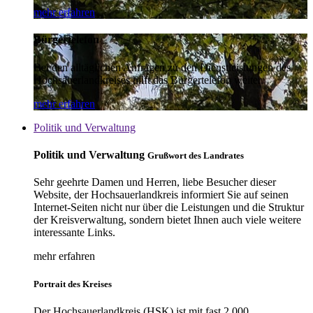
mehr erfahren
Bürgertelefon
Bei den alltäglichen Anfragen zu den Dienstleistungen des
Hochsauerlandkreises hilft das Bürgertelefon weiter.
mehr erfahren
Politik und Verwaltung
Politik und Verwaltung
Grußwort des Landrates
Sehr geehrte Damen und Herren, liebe Besucher dieser
Website, der Hochsauerlandkreis informiert Sie auf seinen
Internet-Seiten nicht nur über die Leistungen und die Struktur
der Kreisverwaltung, sondern bietet Ihnen auch viele weitere
interessante Links.
mehr erfahren
Portrait des Kreises
Der Hochsauerlandkreis (HSK) ist mit fast 2.000