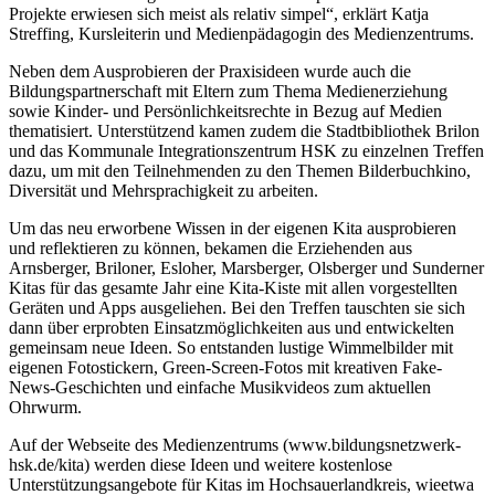
Projekte erwiesen sich meist als relativ simpel“, erklärt Katja
Streffing, Kursleiterin und Medienpädagogin des Medienzentrums.
Neben dem Ausprobieren der Praxisideen wurde auch die
Bildungspartnerschaft mit Eltern zum Thema Medienerziehung
sowie Kinder- und Persönlichkeitsrechte in Bezug auf Medien
thematisiert. Unterstützend kamen zudem die Stadtbibliothek Brilon
und das Kommunale Integrationszentrum HSK zu einzelnen Treffen
dazu, um mit den Teilnehmenden zu den Themen Bilderbuchkino,
Diversität und Mehrsprachigkeit zu arbeiten.
Um das neu erworbene Wissen in der eigenen Kita ausprobieren
und reflektieren zu können, bekamen die Erziehenden aus
Arnsberger, Briloner, Esloher, Marsberger, Olsberger und Sunderner
Kitas für das gesamte Jahr eine Kita-Kiste mit allen vorgestellten
Geräten und Apps ausgeliehen. Bei den Treffen tauschten sie sich
dann über erprobten Einsatzmöglichkeiten aus und entwickelten
gemeinsam neue Ideen. So entstanden lustige Wimmelbilder mit
eigenen Fotostickern, Green-Screen-Fotos mit kreativen Fake-
News-Geschichten und einfache Musikvideos zum aktuellen
Ohrwurm.
Auf der Webseite des Medienzentrums (www.bildungsnetzwerk-
hsk.de/kita) werden diese Ideen und weitere kostenlose
Unterstützungsangebote für Kitas im Hochsauerlandkreis, wieetwa