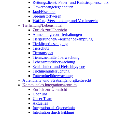
Rettungsdienst, Feuer- und Katastrophenschutz
Gewerbeangelegenheiten
Jagd/Fischerei
Sprengstoffwesen
Waffen-, Versammlung und Vereinsrecht
Tierhaltung/Lebensmittel
Zurück zur Übersicht
Anmeldung von Tierhaltungen
Tiergesundheit/ -seuchenbekämpfung
Tierkörperbeseitigung
Tierschutz
Tiertransport
Tierarzneimittelüberwachung
Lebensmittelüberwachung
Schlachttier- und Fleischhygiene
Trichinenuntersuchung
Futtermittelüberwachung
Aufenthalts- und Staatsangehörigkeitsrecht
Kommunales Integrationszentrum
Zurück zur Übersicht
Über uns
Unser Team
Aktuelles
Integration als Querschnitt
Integration durch Bildung