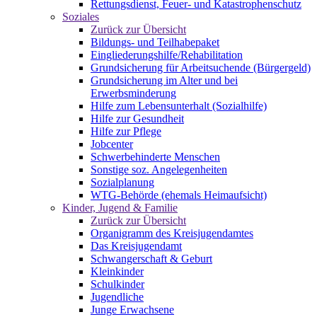
Rettungsdienst, Feuer- und Katastrophenschutz
Soziales
Zurück zur Übersicht
Bildungs- und Teilhabepaket
Eingliederungshilfe/Rehabilitation
Grundsicherung für Arbeitsuchende (Bürgergeld)
Grundsicherung im Alter und bei
Erwerbsminderung
Hilfe zum Lebensunterhalt (Sozialhilfe)
Hilfe zur Gesundheit
Hilfe zur Pflege
Jobcenter
Schwerbehinderte Menschen
Sonstige soz. Angelegenheiten
Sozialplanung
WTG-Behörde (ehemals Heimaufsicht)
Kinder, Jugend & Familie
Zurück zur Übersicht
Organigramm des Kreisjugendamtes
Das Kreisjugendamt
Schwangerschaft & Geburt
Kleinkinder
Schulkinder
Jugendliche
Junge Erwachsene