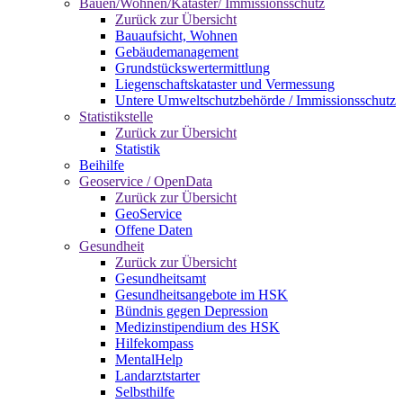
Bauen/Wohnen/Kataster/ Immissionsschutz
Zurück zur Übersicht
Bauaufsicht, Wohnen
Gebäudemanagement
Grundstückswertermittlung
Liegenschaftskataster und Vermessung
Untere Umweltschutzbehörde / Immissionsschutz
Statistikstelle
Zurück zur Übersicht
Statistik
Beihilfe
Geoservice / OpenData
Zurück zur Übersicht
GeoService
Offene Daten
Gesundheit
Zurück zur Übersicht
Gesundheitsamt
Gesundheitsangebote im HSK
Bündnis gegen Depression
Medizinstipendium des HSK
Hilfekompass
MentalHelp
Landarztstarter
Selbsthilfe