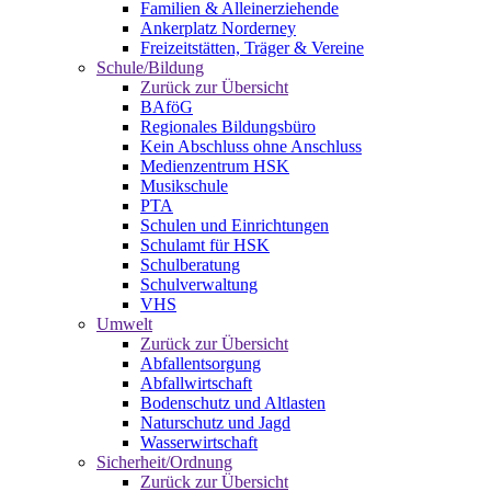
Familien & Alleinerziehende
Ankerplatz Norderney
Freizeitstätten, Träger & Vereine
Schule/Bildung
Zurück zur Übersicht
BAföG
Regionales Bildungsbüro
Kein Abschluss ohne Anschluss
Medienzentrum HSK
Musikschule
PTA
Schulen und Einrichtungen
Schulamt für HSK
Schulberatung
Schulverwaltung
VHS
Umwelt
Zurück zur Übersicht
Abfallentsorgung
Abfallwirtschaft
Bodenschutz und Altlasten
Naturschutz und Jagd
Wasserwirtschaft
Sicherheit/Ordnung
Zurück zur Übersicht