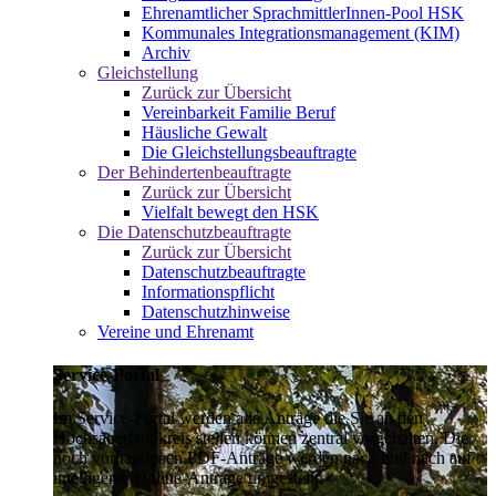
Ehrenamtlicher SprachmittlerInnen-Pool HSK
Kommunales Integrationsmanagement (KIM)
Archiv
Gleichstellung
Zurück zur Übersicht
Vereinbarkeit Familie Beruf
Häusliche Gewalt
Die Gleichstellungsbeauftragte
Der Behindertenbeauftragte
Zurück zur Übersicht
Vielfalt bewegt den HSK
Die Datenschutzbeauftragte
Zurück zur Übersicht
Datenschutzbeauftragte
Informationspflicht
Datenschutzhinweise
Vereine und Ehrenamt
Service-Portal
Im Service-Portal werden alle Anträge die Sie an den
Hochsauerlandkreis stellen können zentral vorgehalten. Die
noch vorhandenen PDF-Anträge werden nach und nach auf
intelligente Online-Anträge umgestellt.