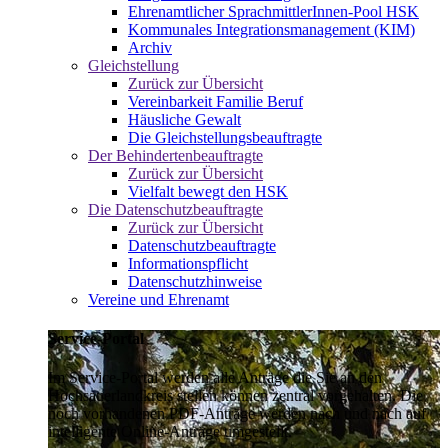
Ehrenamtlicher SprachmittlerInnen-Pool HSK
Kommunales Integrationsmanagement (KIM)
Archiv
Gleichstellung
Zurück zur Übersicht
Vereinbarkeit Familie Beruf
Häusliche Gewalt
Die Gleichstellungsbeauftragte
Der Behindertenbeauftragte
Zurück zur Übersicht
Vielfalt bewegt den HSK
Die Datenschutzbeauftragte
Zurück zur Übersicht
Datenschutzbeauftragte
Informationspflicht
Datenschutzhinweise
Vereine und Ehrenamt
Service-Portal
Im Service-Portal werden alle Anträge die Sie an den
Hochsauerlandkreis stellen können zentral vorgehalten. Die
noch vorhandenen PDF-Anträge werden nach und nach auf
intelligente Online-Anträge umgestellt.