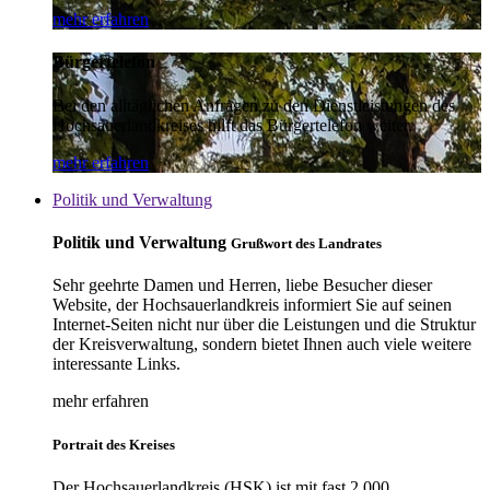
mehr erfahren
Bürgertelefon
Bei den alltäglichen Anfragen zu den Dienstleistungen des
Hochsauerlandkreises hilft das Bürgertelefon weiter.
mehr erfahren
Politik und Verwaltung
Politik und Verwaltung
Grußwort des Landrates
Sehr geehrte Damen und Herren, liebe Besucher dieser
Website, der Hochsauerlandkreis informiert Sie auf seinen
Internet-Seiten nicht nur über die Leistungen und die Struktur
der Kreisverwaltung, sondern bietet Ihnen auch viele weitere
interessante Links.
mehr erfahren
Portrait des Kreises
Der Hochsauerlandkreis (HSK) ist mit fast 2.000