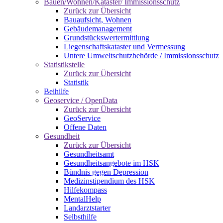
Bauen/Wohnen/Kataster/ Immissionsschutz
Zurück zur Übersicht
Bauaufsicht, Wohnen
Gebäudemanagement
Grundstückswertermittlung
Liegenschaftskataster und Vermessung
Untere Umweltschutzbehörde / Immissionsschutz
Statistikstelle
Zurück zur Übersicht
Statistik
Beihilfe
Geoservice / OpenData
Zurück zur Übersicht
GeoService
Offene Daten
Gesundheit
Zurück zur Übersicht
Gesundheitsamt
Gesundheitsangebote im HSK
Bündnis gegen Depression
Medizinstipendium des HSK
Hilfekompass
MentalHelp
Landarztstarter
Selbsthilfe