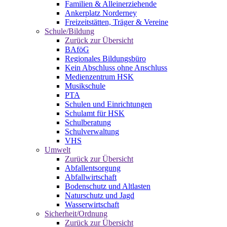
Familien & Alleinerziehende
Ankerplatz Norderney
Freizeitstätten, Träger & Vereine
Schule/Bildung
Zurück zur Übersicht
BAföG
Regionales Bildungsbüro
Kein Abschluss ohne Anschluss
Medienzentrum HSK
Musikschule
PTA
Schulen und Einrichtungen
Schulamt für HSK
Schulberatung
Schulverwaltung
VHS
Umwelt
Zurück zur Übersicht
Abfallentsorgung
Abfallwirtschaft
Bodenschutz und Altlasten
Naturschutz und Jagd
Wasserwirtschaft
Sicherheit/Ordnung
Zurück zur Übersicht