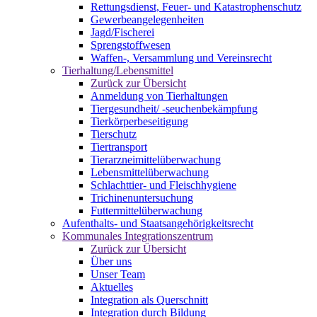
Rettungsdienst, Feuer- und Katastrophenschutz
Gewerbeangelegenheiten
Jagd/Fischerei
Sprengstoffwesen
Waffen-, Versammlung und Vereinsrecht
Tierhaltung/Lebensmittel
Zurück zur Übersicht
Anmeldung von Tierhaltungen
Tiergesundheit/ -seuchenbekämpfung
Tierkörperbeseitigung
Tierschutz
Tiertransport
Tierarzneimittelüberwachung
Lebensmittelüberwachung
Schlachttier- und Fleischhygiene
Trichinenuntersuchung
Futtermittelüberwachung
Aufenthalts- und Staatsangehörigkeitsrecht
Kommunales Integrationszentrum
Zurück zur Übersicht
Über uns
Unser Team
Aktuelles
Integration als Querschnitt
Integration durch Bildung