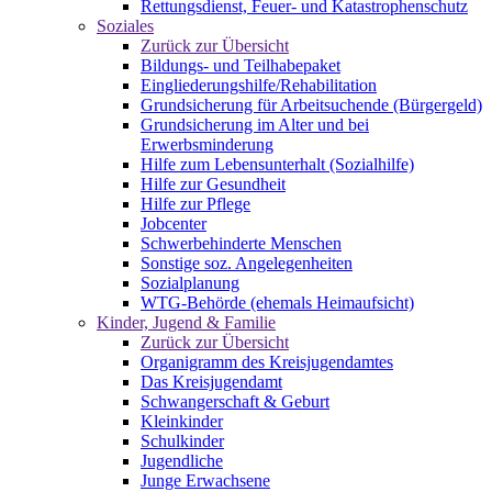
Rettungsdienst, Feuer- und Katastrophenschutz
Soziales
Zurück zur Übersicht
Bildungs- und Teilhabepaket
Eingliederungshilfe/Rehabilitation
Grundsicherung für Arbeitsuchende (Bürgergeld)
Grundsicherung im Alter und bei
Erwerbsminderung
Hilfe zum Lebensunterhalt (Sozialhilfe)
Hilfe zur Gesundheit
Hilfe zur Pflege
Jobcenter
Schwerbehinderte Menschen
Sonstige soz. Angelegenheiten
Sozialplanung
WTG-Behörde (ehemals Heimaufsicht)
Kinder, Jugend & Familie
Zurück zur Übersicht
Organigramm des Kreisjugendamtes
Das Kreisjugendamt
Schwangerschaft & Geburt
Kleinkinder
Schulkinder
Jugendliche
Junge Erwachsene