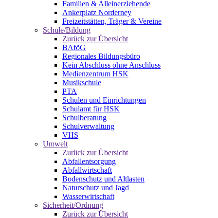
Familien & Alleinerziehende
Ankerplatz Norderney
Freizeitstätten, Träger & Vereine
Schule/Bildung
Zurück zur Übersicht
BAföG
Regionales Bildungsbüro
Kein Abschluss ohne Anschluss
Medienzentrum HSK
Musikschule
PTA
Schulen und Einrichtungen
Schulamt für HSK
Schulberatung
Schulverwaltung
VHS
Umwelt
Zurück zur Übersicht
Abfallentsorgung
Abfallwirtschaft
Bodenschutz und Altlasten
Naturschutz und Jagd
Wasserwirtschaft
Sicherheit/Ordnung
Zurück zur Übersicht