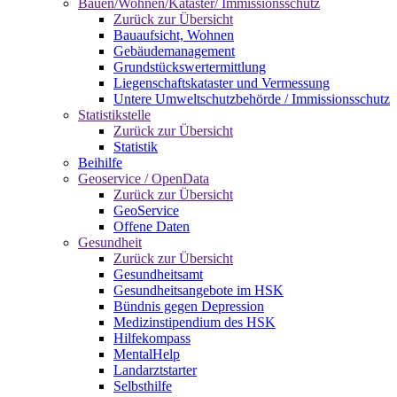
Bauen/Wohnen/Kataster/ Immissionsschutz
Zurück zur Übersicht
Bauaufsicht, Wohnen
Gebäudemanagement
Grundstückswertermittlung
Liegenschaftskataster und Vermessung
Untere Umweltschutzbehörde / Immissionsschutz
Statistikstelle
Zurück zur Übersicht
Statistik
Beihilfe
Geoservice / OpenData
Zurück zur Übersicht
GeoService
Offene Daten
Gesundheit
Zurück zur Übersicht
Gesundheitsamt
Gesundheitsangebote im HSK
Bündnis gegen Depression
Medizinstipendium des HSK
Hilfekompass
MentalHelp
Landarztstarter
Selbsthilfe