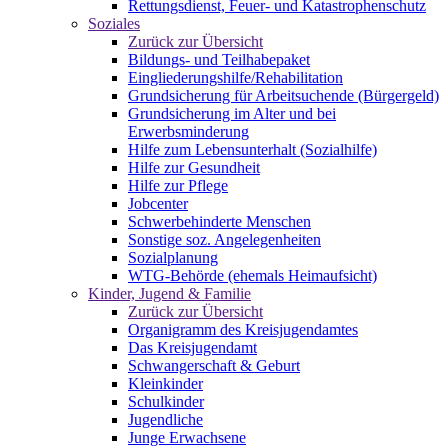
Rettungsdienst, Feuer- und Katastrophenschutz
Soziales
Zurück zur Übersicht
Bildungs- und Teilhabepaket
Eingliederungshilfe/Rehabilitation
Grundsicherung für Arbeitsuchende (Bürgergeld)
Grundsicherung im Alter und bei
Erwerbsminderung
Hilfe zum Lebensunterhalt (Sozialhilfe)
Hilfe zur Gesundheit
Hilfe zur Pflege
Jobcenter
Schwerbehinderte Menschen
Sonstige soz. Angelegenheiten
Sozialplanung
WTG-Behörde (ehemals Heimaufsicht)
Kinder, Jugend & Familie
Zurück zur Übersicht
Organigramm des Kreisjugendamtes
Das Kreisjugendamt
Schwangerschaft & Geburt
Kleinkinder
Schulkinder
Jugendliche
Junge Erwachsene