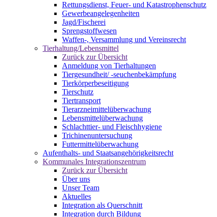
Rettungsdienst, Feuer- und Katastrophenschutz
Gewerbeangelegenheiten
Jagd/Fischerei
Sprengstoffwesen
Waffen-, Versammlung und Vereinsrecht
Tierhaltung/Lebensmittel
Zurück zur Übersicht
Anmeldung von Tierhaltungen
Tiergesundheit/ -seuchenbekämpfung
Tierkörperbeseitigung
Tierschutz
Tiertransport
Tierarzneimittelüberwachung
Lebensmittelüberwachung
Schlachttier- und Fleischhygiene
Trichinenuntersuchung
Futtermittelüberwachung
Aufenthalts- und Staatsangehörigkeitsrecht
Kommunales Integrationszentrum
Zurück zur Übersicht
Über uns
Unser Team
Aktuelles
Integration als Querschnitt
Integration durch Bildung