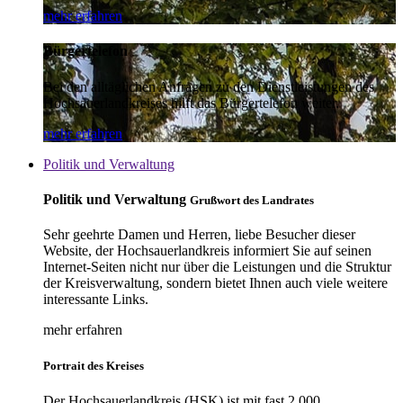
mehr erfahren
Bürgertelefon
Bei den alltäglichen Anfragen zu den Dienstleistungen des
Hochsauerlandkreises hilft das Bürgertelefon weiter.
mehr erfahren
Politik und Verwaltung
Politik und Verwaltung
Grußwort des Landrates
Sehr geehrte Damen und Herren, liebe Besucher dieser
Website, der Hochsauerlandkreis informiert Sie auf seinen
Internet-Seiten nicht nur über die Leistungen und die Struktur
der Kreisverwaltung, sondern bietet Ihnen auch viele weitere
interessante Links.
mehr erfahren
Portrait des Kreises
Der Hochsauerlandkreis (HSK) ist mit fast 2.000