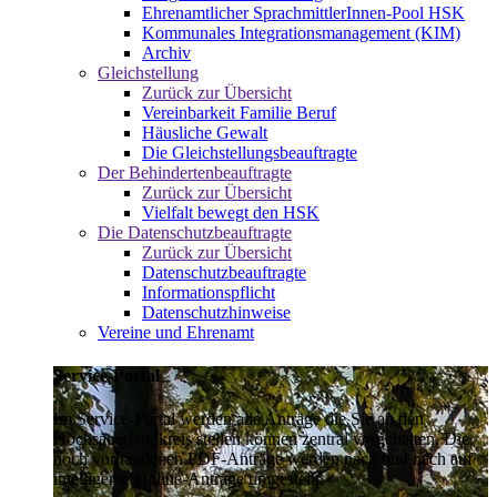
Ehrenamtlicher SprachmittlerInnen-Pool HSK
Kommunales Integrationsmanagement (KIM)
Archiv
Gleichstellung
Zurück zur Übersicht
Vereinbarkeit Familie Beruf
Häusliche Gewalt
Die Gleichstellungsbeauftragte
Der Behindertenbeauftragte
Zurück zur Übersicht
Vielfalt bewegt den HSK
Die Datenschutzbeauftragte
Zurück zur Übersicht
Datenschutzbeauftragte
Informationspflicht
Datenschutzhinweise
Vereine und Ehrenamt
Service-Portal
Im Service-Portal werden alle Anträge die Sie an den
Hochsauerlandkreis stellen können zentral vorgehalten. Die
noch vorhandenen PDF-Anträge werden nach und nach auf
intelligente Online-Anträge umgestellt.