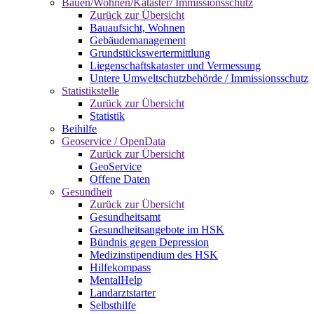
Bauen/Wohnen/Kataster/ Immissionsschutz
Zurück zur Übersicht
Bauaufsicht, Wohnen
Gebäudemanagement
Grundstückswertermittlung
Liegenschaftskataster und Vermessung
Untere Umweltschutzbehörde / Immissionsschutz
Statistikstelle
Zurück zur Übersicht
Statistik
Beihilfe
Geoservice / OpenData
Zurück zur Übersicht
GeoService
Offene Daten
Gesundheit
Zurück zur Übersicht
Gesundheitsamt
Gesundheitsangebote im HSK
Bündnis gegen Depression
Medizinstipendium des HSK
Hilfekompass
MentalHelp
Landarztstarter
Selbsthilfe