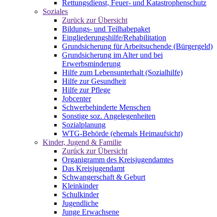
Rettungsdienst, Feuer- und Katastrophenschutz
Soziales
Zurück zur Übersicht
Bildungs- und Teilhabepaket
Eingliederungshilfe/Rehabilitation
Grundsicherung für Arbeitsuchende (Bürgergeld)
Grundsicherung im Alter und bei
Erwerbsminderung
Hilfe zum Lebensunterhalt (Sozialhilfe)
Hilfe zur Gesundheit
Hilfe zur Pflege
Jobcenter
Schwerbehinderte Menschen
Sonstige soz. Angelegenheiten
Sozialplanung
WTG-Behörde (ehemals Heimaufsicht)
Kinder, Jugend & Familie
Zurück zur Übersicht
Organigramm des Kreisjugendamtes
Das Kreisjugendamt
Schwangerschaft & Geburt
Kleinkinder
Schulkinder
Jugendliche
Junge Erwachsene