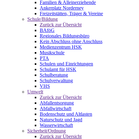
Familien & Alleinerziehende
Ankerplatz Norderney
Freizeitstätten, Träger & Vereine
Schule/Bildung
Zurück zur Übersicht
BAföG
Regionales Bildungsbüro
Kein Abschluss ohne Anschluss
Medienzentrum HSK
Musikschule
PTA
Schulen und Einrichtungen
Schulamt für HSK
Schulberatung
Schulverwaltung
VHS
Umwelt
Zurück zur Übersicht
Abfallentsorgung
Abfallwirtschaft
Bodenschutz und Altlasten
Naturschutz und Jagd
Wasserwirtschaft
Sicherheit/Ordnung
Zurück zur Übersicht