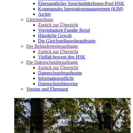
Ehrenamtlicher SprachmittlerInnen-Pool HSK
Kommunales Integrationsmanagement (KIM)
Archiv
Gleichstellung
Zurück zur Übersicht
Vereinbarkeit Familie Beruf
Häusliche Gewalt
Die Gleichstellungsbeauftragte
Der Behindertenbeauftragte
Zurück zur Übersicht
Vielfalt bewegt den HSK
Die Datenschutzbeauftragte
Zurück zur Übersicht
Datenschutzbeauftragte
Informationspflicht
Datenschutzhinweise
Vereine und Ehrenamt
Service-Portal
Im Service-Portal werden alle Anträge die Sie an den
Hochsauerlandkreis stellen können zentral vorgehalten. Die
noch vorhandenen PDF-Anträge werden nach und nach auf
intelligente Online-Anträge umgestellt.