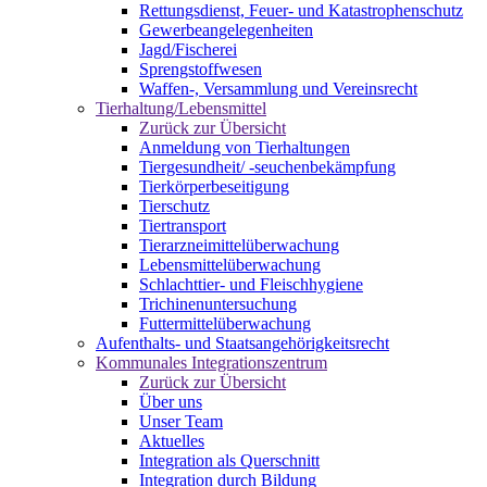
Rettungsdienst, Feuer- und Katastrophenschutz
Gewerbeangelegenheiten
Jagd/Fischerei
Sprengstoffwesen
Waffen-, Versammlung und Vereinsrecht
Tierhaltung/Lebensmittel
Zurück zur Übersicht
Anmeldung von Tierhaltungen
Tiergesundheit/ -seuchenbekämpfung
Tierkörperbeseitigung
Tierschutz
Tiertransport
Tierarzneimittelüberwachung
Lebensmittelüberwachung
Schlachttier- und Fleischhygiene
Trichinenuntersuchung
Futtermittelüberwachung
Aufenthalts- und Staatsangehörigkeitsrecht
Kommunales Integrationszentrum
Zurück zur Übersicht
Über uns
Unser Team
Aktuelles
Integration als Querschnitt
Integration durch Bildung