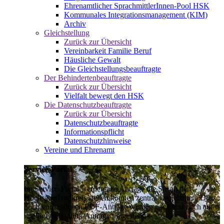
Ehrenamtlicher SprachmittlerInnen-Pool HSK
Kommunales Integrationsmanagement (KIM)
Archiv
Gleichstellung
Zurück zur Übersicht
Vereinbarkeit Familie Beruf
Häusliche Gewalt
Die Gleichstellungsbeauftragte
Der Behindertenbeauftragte
Zurück zur Übersicht
Vielfalt bewegt den HSK
Die Datenschutzbeauftragte
Zurück zur Übersicht
Datenschutzbeauftragte
Informationspflicht
Datenschutzhinweise
Vereine und Ehrenamt
Service-Portal
Im Service-Portal werden alle Anträge die Sie an den
Hochsauerlandkreis stellen können zentral vorgehalten. Die
noch vorhandenen PDF-Anträge werden nach und nach auf
intelligente Online-Anträge umgestellt.