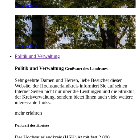
mehr erfahren
Bürgertelefon
Bei den alltäglichen Anfragen zu den Dienstleistungen des
Hochsauerlandkreises hilft das Bürgertelefon weiter.
mehr erfahren
Politik und Verwaltung
Politik und Verwaltung
Grußwort des Landrates
Sehr geehrte Damen und Herren, liebe Besucher dieser
Website, der Hochsauerlandkreis informiert Sie auf seinen
Internet-Seiten nicht nur über die Leistungen und die Struktur
der Kreisverwaltung, sondern bietet Ihnen auch viele weitere
interessante Links.
mehr erfahren
Portrait des Kreises
Der Hochsauerlandkreis (HSK) ist mit fast 2.000