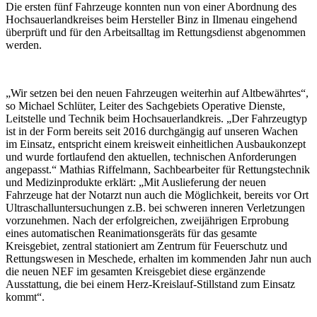
Die ersten fünf Fahrzeuge konnten nun von einer Abordnung des
Hochsauerlandkreises beim Hersteller Binz in Ilmenau eingehend
überprüft und für den Arbeitsalltag im Rettungsdienst abgenommen
werden.
„Wir setzen bei den neuen Fahrzeugen weiterhin auf Altbewährtes“,
so Michael Schlüter, Leiter des Sachgebiets Operative Dienste,
Leitstelle und Technik beim Hochsauerlandkreis. „Der Fahrzeugtyp
ist in der Form bereits seit 2016 durchgängig auf unseren Wachen
im Einsatz, entspricht einem kreisweit einheitlichen Ausbaukonzept
und wurde fortlaufend den aktuellen, technischen Anforderungen
angepasst.“ Mathias Riffelmann, Sachbearbeiter für Rettungstechnik
und Medizinprodukte erklärt: „Mit Auslieferung der neuen
Fahrzeuge hat der Notarzt nun auch die Möglichkeit, bereits vor Ort
Ultraschalluntersuchungen z.B. bei schweren inneren Verletzungen
vorzunehmen. Nach der erfolgreichen, zweijährigen Erprobung
eines automatischen Reanimationsgeräts für das gesamte
Kreisgebiet, zentral stationiert am Zentrum für Feuerschutz und
Rettungswesen in Meschede, erhalten im kommenden Jahr nun auch
die neuen NEF im gesamten Kreisgebiet diese ergänzende
Ausstattung, die bei einem Herz-Kreislauf-Stillstand zum Einsatz
kommt“.