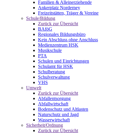
Familien & Alleinerziehende
Ankerplatz Norderney
Freizeitstätten, Träger & Vereine
Schule/Bildung
Zurück zur Übersicht
BAföG
Regionales Bildungsbüro
Kein Abschluss ohne Anschluss
Medienzentrum HSK
Musikschule
PTA
Schulen und Einrichtungen
Schulamt für HSK
Schulberatung
Schulverwaltung
VHS
Umwelt
Zurück zur Übersicht
Abfallentsorgung
Abfallwirtschaft
Bodenschutz und Altlasten
Naturschutz und Jagd
Wasserwirtschaft
Sicherheit/Ordnung
Zurück zur Übersicht