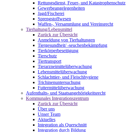
Rettungsdienst, Feuer- und Katastrophenschutz
Gewerbeangelegenheiten
Jagd/Fischerei
Sprengstoffwesen
Waffen-, Versammlung und Vereinsrecht
Tierhaltung/Lebensmittel
Zurück zur Übersicht
Anmeldung von Tierhaltungen
Tiergesundheit/ -seuchenbekämpfung
Tierkörperbeseitigung
Tierschutz
Tiertransport
Tierarzneimittelüberwachung
Lebensmittelüberwachung
Schlachttier- und Fleischhygiene
Trichinenuntersuchung
Futtermittelüberwachung
Aufenthalts- und Staatsangehörigkeitsrecht
Kommunales Integrationszentrum
Zurück zur Übersicht
Über uns
Unser Team
Aktuelles
Integration als Querschnitt
Integration durch Bildung