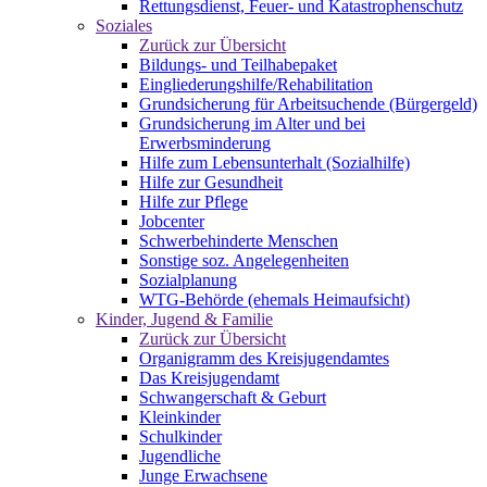
Rettungsdienst, Feuer- und Katastrophenschutz
Soziales
Zurück zur Übersicht
Bildungs- und Teilhabepaket
Eingliederungshilfe/Rehabilitation
Grundsicherung für Arbeitsuchende (Bürgergeld)
Grundsicherung im Alter und bei
Erwerbsminderung
Hilfe zum Lebensunterhalt (Sozialhilfe)
Hilfe zur Gesundheit
Hilfe zur Pflege
Jobcenter
Schwerbehinderte Menschen
Sonstige soz. Angelegenheiten
Sozialplanung
WTG-Behörde (ehemals Heimaufsicht)
Kinder, Jugend & Familie
Zurück zur Übersicht
Organigramm des Kreisjugendamtes
Das Kreisjugendamt
Schwangerschaft & Geburt
Kleinkinder
Schulkinder
Jugendliche
Junge Erwachsene