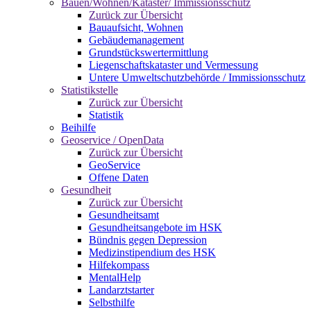
Bauen/Wohnen/Kataster/ Immissionsschutz
Zurück zur Übersicht
Bauaufsicht, Wohnen
Gebäudemanagement
Grundstückswertermittlung
Liegenschaftskataster und Vermessung
Untere Umweltschutzbehörde / Immissionsschutz
Statistikstelle
Zurück zur Übersicht
Statistik
Beihilfe
Geoservice / OpenData
Zurück zur Übersicht
GeoService
Offene Daten
Gesundheit
Zurück zur Übersicht
Gesundheitsamt
Gesundheitsangebote im HSK
Bündnis gegen Depression
Medizinstipendium des HSK
Hilfekompass
MentalHelp
Landarztstarter
Selbsthilfe