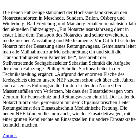
Die neuen Fahrzeuge stationiert der Hochsauerlandkreis an den
Notarztstandorten in Meschede, Sundern, Brilon, Olsberg und
Winterberg, Bad Fredeburg und Marsberg erhalten im nächsten Jahr
den aktuellen Fahrzeugtyp. „Ein Notarzteinsatzfahrzeug dient in
erster Linie dem Transport des Notarztes und seiner erweiterten,
medizinischen Ausstattung und Medikamente. Vor Ort trifft sich der
Notarzt mit der Besatzung eines Rettungswagens. Gemeinsam leitet
man alle Maßnahmen zur Menschenrettung ein und stellt die
Transportfähigkeit von Patienten her“, beschreibt der
Stellvertretende Sachgebietsleiter Sebastian Schmidt die Aufgabe
der neuen Fahrzeuge. Philipp Schulte, Sachbearbeiter in der
Technikabteilung ergänzt: „Aufgrund der enormen Fläche des
Kreisgebiets dienen unsere NEF zudem schon seit über acht Jahren
auch als erstes Führungsmittel für den Leitenden Notarzt bei
Massenanfällen von Verletzten, bis dass der Einsatzleitwagen vom
Zentrum für Feuerschutz und Rettungswesen eintrifft. Der Leitende
Notarzt führt dabei gemeinsam mit dem Organisatorischen Leiter
Rettungsdienst den Einsatzabschnitt Medizinische Rettung. Die
neuen NEF können dies nun auch, wie der Einsatzleitwagen, mit
einer grünen Kennleuchte an Einsatzstellen für andere Einsatzkräfte
kenntlich machen.“
Zurück