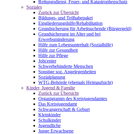
Rettungsdienst, Feuer- und Katastrophenschutz
Soziales
Zurück zur Übersicht
Bildungs- und Teilhabepaket
Eingliederungshilfe/Rehabilitation
Grundsicherung für Arbeitsuchende (Bürgergeld)
Grundsicherung im Alter und bei
Erwerbsminderung
Hilfe zum Lebensunterhalt (Sozialhilfe)
Hilfe zur Gesundheit
Hilfe zur Pflege
Jobcenter
Schwerbehinderte Menschen
Sonstige soz. Angelegenheiten
Sozialplanung
WTG-Behörde (ehemals Heimaufsicht)
Kinder, Jugend & Familie
Zurück zur Übersicht
Organigramm des Kreisjugendamtes
Das Kreisjugendamt
Schwangerschaft & Geburt
Kleinkinder
Schulkinder
Jugendliche
Junge Erwachsene