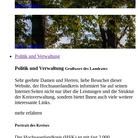
mehr erfahren
Bürgertelefon
Bei den alltäglichen Anfragen zu den Dienstleistungen des
Hochsauerlandkreises hilft das Bürgertelefon weiter.
mehr erfahren
Politik und Verwaltung
Politik und Verwaltung
Grußwort des Landrates
Sehr geehrte Damen und Herren, liebe Besucher dieser
Website, der Hochsauerlandkreis informiert Sie auf seinen
Internet-Seiten nicht nur über die Leistungen und die Struktur
der Kreisverwaltung, sondern bietet Ihnen auch viele weitere
interessante Links.
mehr erfahren
Portrait des Kreises
Der Hochsauerlandkreis (HSK) ist mit fast 2.000