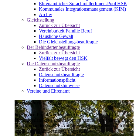
Ehrenamtlicher SprachmittlerInnen-Pool HSK
Kommunales Integrationsmanagement (KIM)
Archiv
Gleichstellung
Zurück zur Übersicht
Vereinbarkeit Familie Beruf
Häusliche Gewalt
Die Gleichstellungsbeauftragte
Der Behindertenbeauftragte
Zurück zur Übersicht
Vielfalt bewegt den HSK
Die Datenschutzbeauftragte
Zurück zur Übersicht
Datenschutzbeauftragte
Informationspflicht
Datenschutzhinweise
Vereine und Ehrenamt
Service-Portal
Im Service-Portal werden alle Anträge die Sie an den
Hochsauerlandkreis stellen können zentral vorgehalten. Die
noch vorhandenen PDF-Anträge werden nach und nach auf
intelligente Online-Anträge umgestellt.