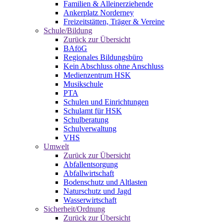
Familien & Alleinerziehende
Ankerplatz Norderney
Freizeitstätten, Träger & Vereine
Schule/Bildung
Zurück zur Übersicht
BAföG
Regionales Bildungsbüro
Kein Abschluss ohne Anschluss
Medienzentrum HSK
Musikschule
PTA
Schulen und Einrichtungen
Schulamt für HSK
Schulberatung
Schulverwaltung
VHS
Umwelt
Zurück zur Übersicht
Abfallentsorgung
Abfallwirtschaft
Bodenschutz und Altlasten
Naturschutz und Jagd
Wasserwirtschaft
Sicherheit/Ordnung
Zurück zur Übersicht