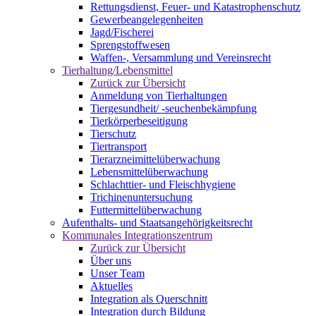
Rettungsdienst, Feuer- und Katastrophenschutz
Gewerbeangelegenheiten
Jagd/Fischerei
Sprengstoffwesen
Waffen-, Versammlung und Vereinsrecht
Tierhaltung/Lebensmittel
Zurück zur Übersicht
Anmeldung von Tierhaltungen
Tiergesundheit/ -seuchenbekämpfung
Tierkörperbeseitigung
Tierschutz
Tiertransport
Tierarzneimittelüberwachung
Lebensmittelüberwachung
Schlachttier- und Fleischhygiene
Trichinenuntersuchung
Futtermittelüberwachung
Aufenthalts- und Staatsangehörigkeitsrecht
Kommunales Integrationszentrum
Zurück zur Übersicht
Über uns
Unser Team
Aktuelles
Integration als Querschnitt
Integration durch Bildung