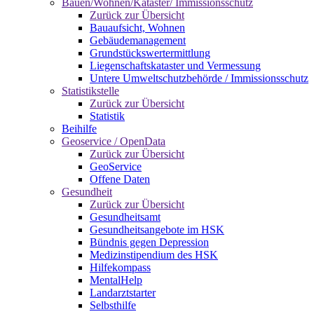
Bauen/Wohnen/Kataster/ Immissionsschutz
Zurück zur Übersicht
Bauaufsicht, Wohnen
Gebäudemanagement
Grundstückswertermittlung
Liegenschaftskataster und Vermessung
Untere Umweltschutzbehörde / Immissionsschutz
Statistikstelle
Zurück zur Übersicht
Statistik
Beihilfe
Geoservice / OpenData
Zurück zur Übersicht
GeoService
Offene Daten
Gesundheit
Zurück zur Übersicht
Gesundheitsamt
Gesundheitsangebote im HSK
Bündnis gegen Depression
Medizinstipendium des HSK
Hilfekompass
MentalHelp
Landarztstarter
Selbsthilfe