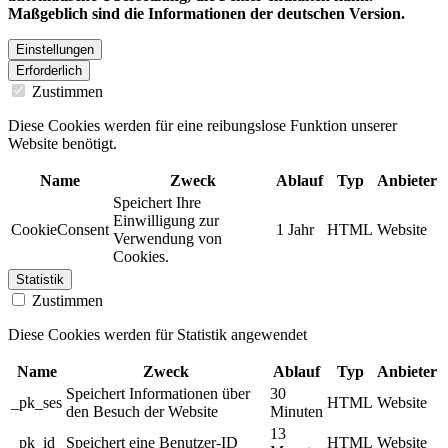
Maßgeblich sind die Informationen der deutschen Version.
Einstellungen
Erforderlich
Zustimmen
Diese Cookies werden für eine reibungslose Funktion unserer
Website benötigt.
Name
Zweck
Ablauf
Typ
Anbieter
Speichert Ihre
Einwilligung zur
CookieConsent
1 Jahr
HTML
Website
Verwendung von
Cookies.
Statistik
Zustimmen
Diese Cookies werden für Statistik angewendet
Name
Zweck
Ablauf
Typ
Anbieter
Speichert Informationen über
30
_pk_ses
HTML
Website
den Besuch der Website
Minuten
13
_pk_id
Speichert eine Benutzer-ID
HTML
Website