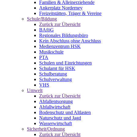
Familien & Alleinerziehende
Ankerplatz Norderney
Freizeitstätten, Träger & Vereine
Schule/Bildung
Zurück zur Übersicht
BAföG
Regionales Bildungsbüro
Kein Abschluss ohne Anschluss
Medienzentrum HSK
Musikschule
PTA
Schulen und Einrichtungen
Schulamt für HSK
Schulberatung
Schulverwaltung
VHS
Umwelt
Zurück zur Übersicht
Abfallentsorgung
Abfallwirtschaft
Bodenschutz und Altlasten
Naturschutz und Jagd
Wasserwirtschaft
Sicherheit/Ordnung
Zurück zur Übersicht