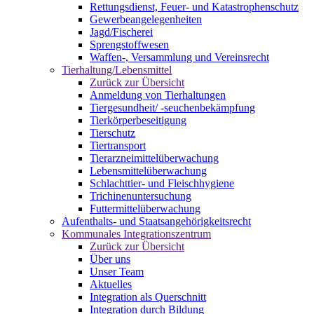
Rettungsdienst, Feuer- und Katastrophenschutz
Gewerbeangelegenheiten
Jagd/Fischerei
Sprengstoffwesen
Waffen-, Versammlung und Vereinsrecht
Tierhaltung/Lebensmittel
Zurück zur Übersicht
Anmeldung von Tierhaltungen
Tiergesundheit/ -seuchenbekämpfung
Tierkörperbeseitigung
Tierschutz
Tiertransport
Tierarzneimittelüberwachung
Lebensmittelüberwachung
Schlachttier- und Fleischhygiene
Trichinenuntersuchung
Futtermittelüberwachung
Aufenthalts- und Staatsangehörigkeitsrecht
Kommunales Integrationszentrum
Zurück zur Übersicht
Über uns
Unser Team
Aktuelles
Integration als Querschnitt
Integration durch Bildung