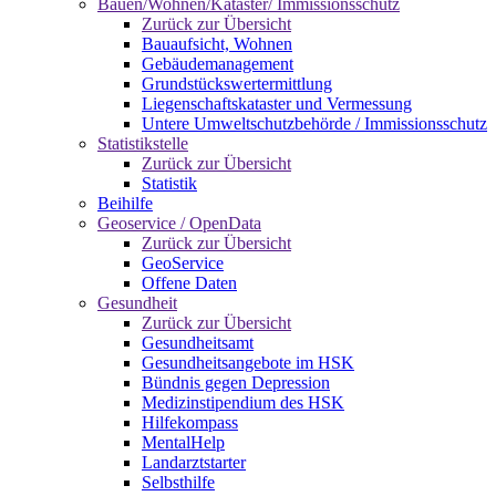
Bauen/Wohnen/Kataster/ Immissionsschutz
Zurück zur Übersicht
Bauaufsicht, Wohnen
Gebäudemanagement
Grundstückswertermittlung
Liegenschaftskataster und Vermessung
Untere Umweltschutzbehörde / Immissionsschutz
Statistikstelle
Zurück zur Übersicht
Statistik
Beihilfe
Geoservice / OpenData
Zurück zur Übersicht
GeoService
Offene Daten
Gesundheit
Zurück zur Übersicht
Gesundheitsamt
Gesundheitsangebote im HSK
Bündnis gegen Depression
Medizinstipendium des HSK
Hilfekompass
MentalHelp
Landarztstarter
Selbsthilfe