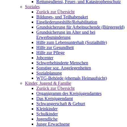
Rettungsdienst, Feuer- und Katastrophenschutz
Soziales
Zurück zur Übersicht
Bildungs- und Teilhabepaket
Eingliederungshilfe/Rehabilitation
Grundsicherung für Arbeitsuchende (Bürgergeld)
Grundsicherung im Alter und bei
Erwerbsminderung
Hilfe zum Lebensunterhalt (Sozialhilfe)
Hilfe zur Gesundheit
Hilfe zur Pflege
Jobcenter
Schwerbehinderte Menschen
Sonstige soz. Angelegenheiten
Sozialplanung
WTG-Behörde (ehemals Heimaufsicht)
Kinder, Jugend & Familie
Zurück zur Übersicht
Organigramm des Kreisjugendamtes
Das Kreisjugendamt
Schwangerschaft & Geburt
Kleinkinder
Schulkinder
Jugendliche
Junge Erwachsene