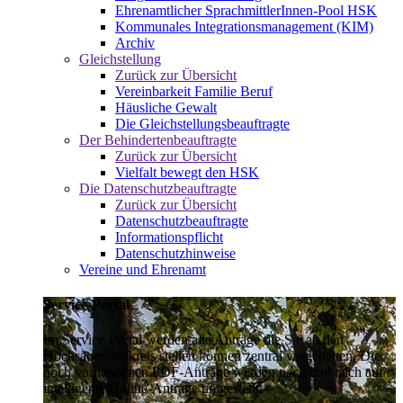
Ehrenamtlicher SprachmittlerInnen-Pool HSK
Kommunales Integrationsmanagement (KIM)
Archiv
Gleichstellung
Zurück zur Übersicht
Vereinbarkeit Familie Beruf
Häusliche Gewalt
Die Gleichstellungsbeauftragte
Der Behindertenbeauftragte
Zurück zur Übersicht
Vielfalt bewegt den HSK
Die Datenschutzbeauftragte
Zurück zur Übersicht
Datenschutzbeauftragte
Informationspflicht
Datenschutzhinweise
Vereine und Ehrenamt
Service-Portal
Im Service-Portal werden alle Anträge die Sie an den
Hochsauerlandkreis stellen können zentral vorgehalten. Die
noch vorhandenen PDF-Anträge werden nach und nach auf
intelligente Online-Anträge umgestellt.