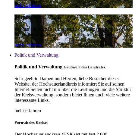
mehr erfahren
Bürgertelefon
Bei den alltäglichen Anfragen zu den Dienstleistungen des
Hochsauerlandkreises hilft das Bürgertelefon weiter.
mehr erfahren
Politik und Verwaltung
Politik und Verwaltung
Grußwort des Landrates
Sehr geehrte Damen und Herren, liebe Besucher dieser
Website, der Hochsauerlandkreis informiert Sie auf seinen
Internet-Seiten nicht nur über die Leistungen und die Struktur
der Kreisverwaltung, sondern bietet Ihnen auch viele weitere
interessante Links.
mehr erfahren
Portrait des Kreises
Der Hochsauerlandkreis (HSK) ist mit fast 2.000