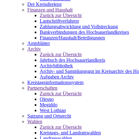
Der Kreisdirektor
Finanzen und Haushalt
Zurück zur Übersicht
Lastschriftverfahren
Zahlungsabwicklung und Vollstreckung
Bankverbindungen des Hochsauerlandkreises
Finanzen/Haushalt/Beteiligungen
Amtsblätter
Archiv
Zurück zur Übersicht
Jahrbuch des Hochsauerlandkreis
Archivbibliothek
Archiv- und Sammlungsgut im Kreisarchiv des Ho
Aufgaben Archiv
Kreistagsinformationssystem
Partnerschaften
Zurück zur Übersicht
Olesno
Megiddo
West Lothian
Satzung und Ortsrecht
Wahlen
Zurück zur Übersicht
Kreistags- und Landratswahlen
Landtagswahlen