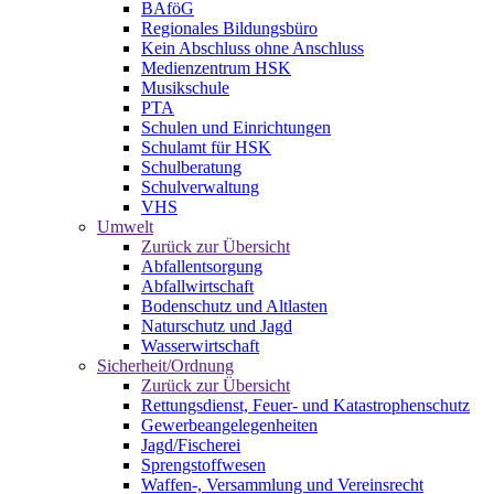
BAföG
Regionales Bildungsbüro
Kein Abschluss ohne Anschluss
Medienzentrum HSK
Musikschule
PTA
Schulen und Einrichtungen
Schulamt für HSK
Schulberatung
Schulverwaltung
VHS
Umwelt
Zurück zur Übersicht
Abfallentsorgung
Abfallwirtschaft
Bodenschutz und Altlasten
Naturschutz und Jagd
Wasserwirtschaft
Sicherheit/Ordnung
Zurück zur Übersicht
Rettungsdienst, Feuer- und Katastrophenschutz
Gewerbeangelegenheiten
Jagd/Fischerei
Sprengstoffwesen
Waffen-, Versammlung und Vereinsrecht