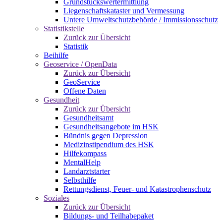
Grundstückswertermittlung
Liegenschaftskataster und Vermessung
Untere Umweltschutzbehörde / Immissionsschutz
Statistikstelle
Zurück zur Übersicht
Statistik
Beihilfe
Geoservice / OpenData
Zurück zur Übersicht
GeoService
Offene Daten
Gesundheit
Zurück zur Übersicht
Gesundheitsamt
Gesundheitsangebote im HSK
Bündnis gegen Depression
Medizinstipendium des HSK
Hilfekompass
MentalHelp
Landarztstarter
Selbsthilfe
Rettungsdienst, Feuer- und Katastrophenschutz
Soziales
Zurück zur Übersicht
Bildungs- und Teilhabepaket