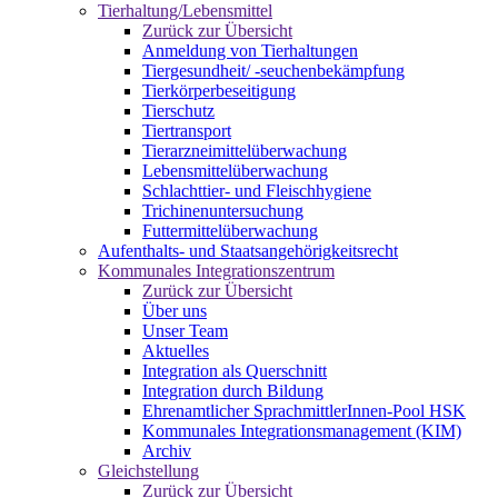
Tierhaltung/Lebensmittel
Zurück zur Übersicht
Anmeldung von Tierhaltungen
Tiergesundheit/ -seuchenbekämpfung
Tierkörperbeseitigung
Tierschutz
Tiertransport
Tierarzneimittelüberwachung
Lebensmittelüberwachung
Schlachttier- und Fleischhygiene
Trichinenuntersuchung
Futtermittelüberwachung
Aufenthalts- und Staatsangehörigkeitsrecht
Kommunales Integrationszentrum
Zurück zur Übersicht
Über uns
Unser Team
Aktuelles
Integration als Querschnitt
Integration durch Bildung
Ehrenamtlicher SprachmittlerInnen-Pool HSK
Kommunales Integrationsmanagement (KIM)
Archiv
Gleichstellung
Zurück zur Übersicht