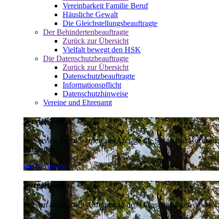
Vereinbarkeit Familie Beruf
Häusliche Gewalt
Die Gleichstellungsbeauftragte
Der Behindertenbeauftragte
Zurück zur Übersicht
Vielfalt bewegt den HSK
Die Datenschutzbeauftragte
Zurück zur Übersicht
Datenschutzbeauftragte
Informationspflicht
Datenschutzhinweise
Vereine und Ehrenamt
Service-Portal
Im Service-Portal werden alle Anträge die Sie an den Hochsau
umgestellt.
mehr erfahren
Bürgertelefon
Bei den alltäglichen Anfragen zu den Dienstleistungen des Hoch