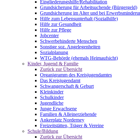
Eingliederungshilfe/Rehabilitation
Grundsicherung für Arbeitsuchende (Bürgergeld)
Grundsicherung im Alter und bei Erwerbsminderu
Hilfe zum Lebensunterhalt (Sozialhilfe)
Hilfe zur Gesundheit
Hilfe zur Pflege
Jobcenter
Schwerbehinderte Menschen
Sonstige soz. Angelegenheiten
Sozialplanung
WTG-Behörde (ehemals Heimaufsicht)
Kinder, Jugend & Familie
Zurück zur Übersicht
Organigramm des Kreisjugendamtes
Das Kreisjugendamt
Schwangerschaft & Geburt
Kleinkinder
Schulkinder
Jugendliche
Junge Erwachsene
Familien & Alleinerziehende
Ankerplatz Norderney
Freizeitstätten, Träger & Vereine
Schule/Bildung
Zurück zur Übersicht