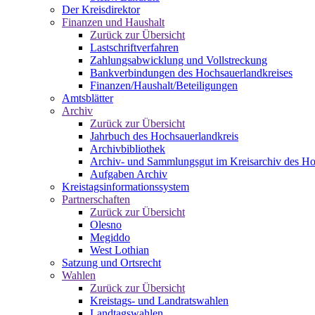
Der Kreisdirektor
Finanzen und Haushalt
Zurück zur Übersicht
Lastschriftverfahren
Zahlungsabwicklung und Vollstreckung
Bankverbindungen des Hochsauerlandkreises
Finanzen/Haushalt/Beteiligungen
Amtsblätter
Archiv
Zurück zur Übersicht
Jahrbuch des Hochsauerlandkreis
Archivbibliothek
Archiv- und Sammlungsgut im Kreisarchiv des Ho
Aufgaben Archiv
Kreistagsinformationssystem
Partnerschaften
Zurück zur Übersicht
Olesno
Megiddo
West Lothian
Satzung und Ortsrecht
Wahlen
Zurück zur Übersicht
Kreistags- und Landratswahlen
Landtagswahlen