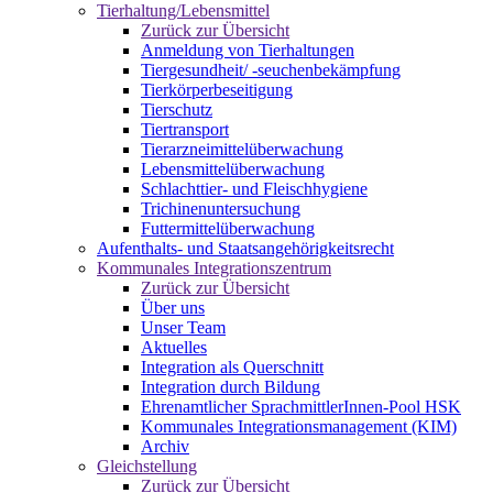
Tierhaltung/Lebensmittel
Zurück zur Übersicht
Anmeldung von Tierhaltungen
Tiergesundheit/ -seuchenbekämpfung
Tierkörperbeseitigung
Tierschutz
Tiertransport
Tierarzneimittelüberwachung
Lebensmittelüberwachung
Schlachttier- und Fleischhygiene
Trichinenuntersuchung
Futtermittelüberwachung
Aufenthalts- und Staatsangehörigkeitsrecht
Kommunales Integrationszentrum
Zurück zur Übersicht
Über uns
Unser Team
Aktuelles
Integration als Querschnitt
Integration durch Bildung
Ehrenamtlicher SprachmittlerInnen-Pool HSK
Kommunales Integrationsmanagement (KIM)
Archiv
Gleichstellung
Zurück zur Übersicht