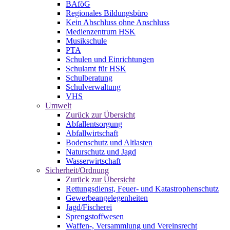
BAföG
Regionales Bildungsbüro
Kein Abschluss ohne Anschluss
Medienzentrum HSK
Musikschule
PTA
Schulen und Einrichtungen
Schulamt für HSK
Schulberatung
Schulverwaltung
VHS
Umwelt
Zurück zur Übersicht
Abfallentsorgung
Abfallwirtschaft
Bodenschutz und Altlasten
Naturschutz und Jagd
Wasserwirtschaft
Sicherheit/Ordnung
Zurück zur Übersicht
Rettungsdienst, Feuer- und Katastrophenschutz
Gewerbeangelegenheiten
Jagd/Fischerei
Sprengstoffwesen
Waffen-, Versammlung und Vereinsrecht