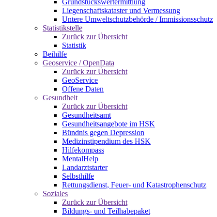
Grundstückswertermittlung
Liegenschaftskataster und Vermessung
Untere Umweltschutzbehörde / Immissionsschutz
Statistikstelle
Zurück zur Übersicht
Statistik
Beihilfe
Geoservice / OpenData
Zurück zur Übersicht
GeoService
Offene Daten
Gesundheit
Zurück zur Übersicht
Gesundheitsamt
Gesundheitsangebote im HSK
Bündnis gegen Depression
Medizinstipendium des HSK
Hilfekompass
MentalHelp
Landarztstarter
Selbsthilfe
Rettungsdienst, Feuer- und Katastrophenschutz
Soziales
Zurück zur Übersicht
Bildungs- und Teilhabepaket