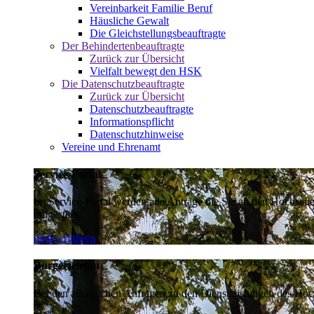
Vereinbarkeit Familie Beruf
Häusliche Gewalt
Die Gleichstellungsbeauftragte
Der Behindertenbeauftragte
Zurück zur Übersicht
Vielfalt bewegt den HSK
Die Datenschutzbeauftragte
Zurück zur Übersicht
Datenschutzbeauftragte
Informationspflicht
Datenschutzhinweise
Vereine und Ehrenamt
Service-Portal
Im Service-Portal werden alle Anträge die Sie an den Hochsau
umgestellt.
mehr erfahren
Bürgertelefon
Bei den alltäglichen Anfragen zu den Dienstleistungen des Hoch