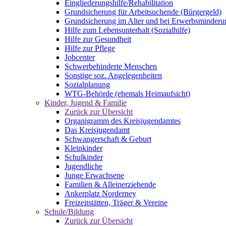
Eingliederungshilfe/Rehabilitation
Grundsicherung für Arbeitsuchende (Bürgergeld)
Grundsicherung im Alter und bei Erwerbsminderu
Hilfe zum Lebensunterhalt (Sozialhilfe)
Hilfe zur Gesundheit
Hilfe zur Pflege
Jobcenter
Schwerbehinderte Menschen
Sonstige soz. Angelegenheiten
Sozialplanung
WTG-Behörde (ehemals Heimaufsicht)
Kinder, Jugend & Familie
Zurück zur Übersicht
Organigramm des Kreisjugendamtes
Das Kreisjugendamt
Schwangerschaft & Geburt
Kleinkinder
Schulkinder
Jugendliche
Junge Erwachsene
Familien & Alleinerziehende
Ankerplatz Norderney
Freizeitstätten, Träger & Vereine
Schule/Bildung
Zurück zur Übersicht