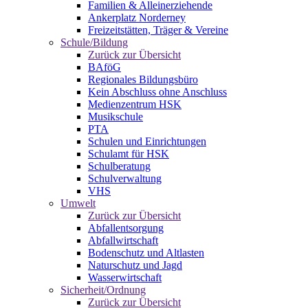
Familien & Alleinerziehende
Ankerplatz Norderney
Freizeitstätten, Träger & Vereine
Schule/Bildung
Zurück zur Übersicht
BAföG
Regionales Bildungsbüro
Kein Abschluss ohne Anschluss
Medienzentrum HSK
Musikschule
PTA
Schulen und Einrichtungen
Schulamt für HSK
Schulberatung
Schulverwaltung
VHS
Umwelt
Zurück zur Übersicht
Abfallentsorgung
Abfallwirtschaft
Bodenschutz und Altlasten
Naturschutz und Jagd
Wasserwirtschaft
Sicherheit/Ordnung
Zurück zur Übersicht