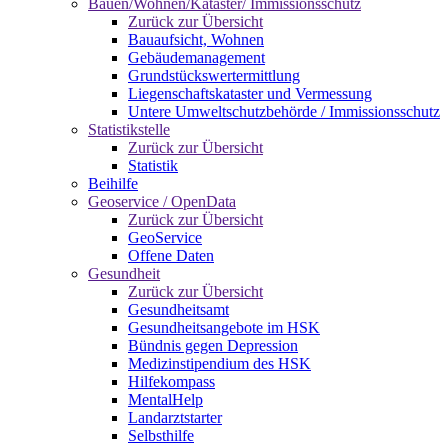
Bauen/Wohnen/Kataster/ Immissionsschutz
Zurück zur Übersicht
Bauaufsicht, Wohnen
Gebäudemanagement
Grundstückswertermittlung
Liegenschaftskataster und Vermessung
Untere Umweltschutzbehörde / Immissionsschutz
Statistikstelle
Zurück zur Übersicht
Statistik
Beihilfe
Geoservice / OpenData
Zurück zur Übersicht
GeoService
Offene Daten
Gesundheit
Zurück zur Übersicht
Gesundheitsamt
Gesundheitsangebote im HSK
Bündnis gegen Depression
Medizinstipendium des HSK
Hilfekompass
MentalHelp
Landarztstarter
Selbsthilfe