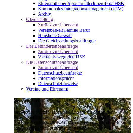
Ehrenamtlicher SprachmittlerInnen-Pool HSK
Kommunales Integrationsmanagement (KIM)
Archiv
Gleichstellung
Zurück zur Übersicht
Vereinbarkeit Familie Beruf
Häusliche Gewalt
Die Gleichstellungsbeauftragte
Der Behindertenbeauftragte
Zurück zur Übersicht
Vielfalt bewegt den HSK
Die Datenschutzbeauftragte
Zurück zur Übersicht
Datenschutzbeauftragte
Informationspflicht
Datenschutzhinweise
Vereine und Ehrenamt
Service-Portal
Im Service-Portal werden alle Anträge die Sie an den
Hochsauerlandkreis stellen können zentral vorgehalten. Die
noch vorhandenen PDF-Anträge werden nach und nach auf
intelligente Online-Anträge umgestellt.