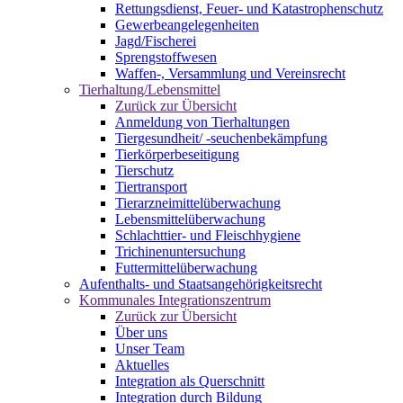
Rettungsdienst, Feuer- und Katastrophenschutz
Gewerbeangelegenheiten
Jagd/Fischerei
Sprengstoffwesen
Waffen-, Versammlung und Vereinsrecht
Tierhaltung/Lebensmittel
Zurück zur Übersicht
Anmeldung von Tierhaltungen
Tiergesundheit/ -seuchenbekämpfung
Tierkörperbeseitigung
Tierschutz
Tiertransport
Tierarzneimittelüberwachung
Lebensmittelüberwachung
Schlachttier- und Fleischhygiene
Trichinenuntersuchung
Futtermittelüberwachung
Aufenthalts- und Staatsangehörigkeitsrecht
Kommunales Integrationszentrum
Zurück zur Übersicht
Über uns
Unser Team
Aktuelles
Integration als Querschnitt
Integration durch Bildung