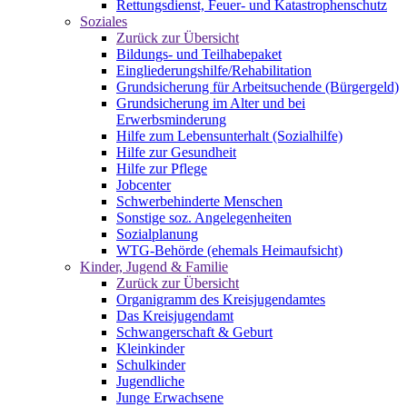
Rettungsdienst, Feuer- und Katastrophenschutz
Soziales
Zurück zur Übersicht
Bildungs- und Teilhabepaket
Eingliederungshilfe/Rehabilitation
Grundsicherung für Arbeitsuchende (Bürgergeld)
Grundsicherung im Alter und bei
Erwerbsminderung
Hilfe zum Lebensunterhalt (Sozialhilfe)
Hilfe zur Gesundheit
Hilfe zur Pflege
Jobcenter
Schwerbehinderte Menschen
Sonstige soz. Angelegenheiten
Sozialplanung
WTG-Behörde (ehemals Heimaufsicht)
Kinder, Jugend & Familie
Zurück zur Übersicht
Organigramm des Kreisjugendamtes
Das Kreisjugendamt
Schwangerschaft & Geburt
Kleinkinder
Schulkinder
Jugendliche
Junge Erwachsene