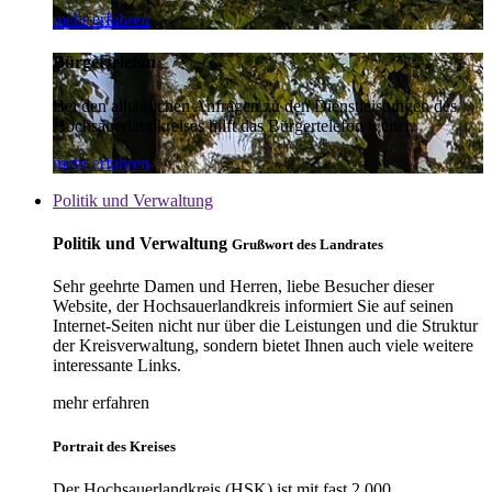
mehr erfahren
Bürgertelefon
Bei den alltäglichen Anfragen zu den Dienstleistungen des
Hochsauerlandkreises hilft das Bürgertelefon weiter.
mehr erfahren
Politik und Verwaltung
Politik und Verwaltung
Grußwort des Landrates
Sehr geehrte Damen und Herren, liebe Besucher dieser
Website, der Hochsauerlandkreis informiert Sie auf seinen
Internet-Seiten nicht nur über die Leistungen und die Struktur
der Kreisverwaltung, sondern bietet Ihnen auch viele weitere
interessante Links.
mehr erfahren
Portrait des Kreises
Der Hochsauerlandkreis (HSK) ist mit fast 2.000