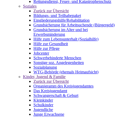
Rettungsdienst, Feuer- und Katastrophenschutz
Soziales
Zurück zur Übersicht
Bildungs- und Teilhabepaket
Eingliederungshilfe/Rehabilitation
Grundsicherung für Arbeitsuchende (Bürgergeld)
Grundsicherung im Alter und bei
Erwerbsminderung
Hilfe zum Lebensunterhalt (Sozialhilfe)
Hilfe zur Gesundheit
Hilfe zur Pflege
Jobcenter
Schwerbehinderte Menschen
Sonstige soz. Angelegenheiten
Sozialplanung
WTG-Behörde (ehemals Heimaufsicht)
Kinder, Jugend & Familie
Zurück zur Übersicht
Organigramm des Kreisjugendamtes
Das Kreisjugendamt
Schwangerschaft & Geburt
Kleinkinder
Schulkinder
Jugendliche
Junge Erwachsene