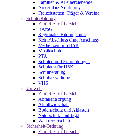
Familien & Alleinerziehende
Ankerplatz Norderney
Freizeitstätten, Träger & Vereine
Schule/Bildung
Zurück zur Übersicht
BAföG
Regionales Bildungsbüro
Kein Abschluss ohne Anschluss
Medienzentrum HSK
Musikschule
PTA
Schulen und Einrichtungen
Schulamt für HSK
Schulberatung
Schulverwaltung
VHS
Umwelt
Zurück zur Übersicht
Abfallentsorgung
Abfallwirtschaft
Bodenschutz und Altlasten
Naturschutz und Jagd
Wasserwirtschaft
Sicherheit/Ordnung
Zurück zur Übersicht