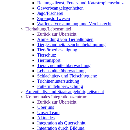
Rettungsdienst, Feuer- und Katastrophenschutz
Gewerbeangelegenheiten
Jagd/Fischerei
Sprengstoffwesen
Waffen-, Versammlung und Vereinsrecht
Tierhaltung/Lebensmittel
Zurück zur Übersicht
Anmeldung von Tierhaltungen
Tiergesundheit/ -seuchenbekämpfung
Tierkörperbeseitigung
Tierschutz
Tiertransport
Tierarzneimittelüberwachung
Lebensmittelüberwachung
Schlachttier- und Fleischhygiene
Trichinenuntersuchung
Futtermittelüberwachung
Aufenthalts- und Staatsangehörigkeitsrecht
Kommunales Integrationszentrum
Zurück zur Übersicht
Über uns
Unser Team
Aktuelles
Integration als Querschnitt
Integration durch Bildung