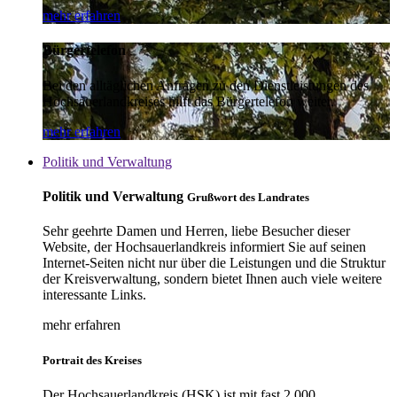
mehr erfahren
Bürgertelefon
Bei den alltäglichen Anfragen zu den Dienstleistungen des
Hochsauerlandkreises hilft das Bürgertelefon weiter.
mehr erfahren
Politik und Verwaltung
Politik und Verwaltung
Grußwort des Landrates
Sehr geehrte Damen und Herren, liebe Besucher dieser
Website, der Hochsauerlandkreis informiert Sie auf seinen
Internet-Seiten nicht nur über die Leistungen und die Struktur
der Kreisverwaltung, sondern bietet Ihnen auch viele weitere
interessante Links.
mehr erfahren
Portrait des Kreises
Der Hochsauerlandkreis (HSK) ist mit fast 2.000