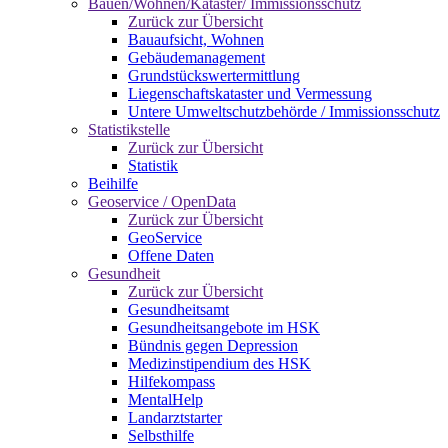
Bauen/Wohnen/Kataster/ Immissionsschutz
Zurück zur Übersicht
Bauaufsicht, Wohnen
Gebäudemanagement
Grundstückswertermittlung
Liegenschaftskataster und Vermessung
Untere Umweltschutzbehörde / Immissionsschutz
Statistikstelle
Zurück zur Übersicht
Statistik
Beihilfe
Geoservice / OpenData
Zurück zur Übersicht
GeoService
Offene Daten
Gesundheit
Zurück zur Übersicht
Gesundheitsamt
Gesundheitsangebote im HSK
Bündnis gegen Depression
Medizinstipendium des HSK
Hilfekompass
MentalHelp
Landarztstarter
Selbsthilfe