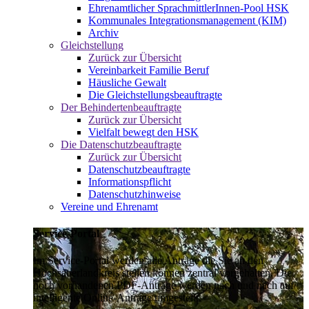
Ehrenamtlicher SprachmittlerInnen-Pool HSK
Kommunales Integrationsmanagement (KIM)
Archiv
Gleichstellung
Zurück zur Übersicht
Vereinbarkeit Familie Beruf
Häusliche Gewalt
Die Gleichstellungsbeauftragte
Der Behindertenbeauftragte
Zurück zur Übersicht
Vielfalt bewegt den HSK
Die Datenschutzbeauftragte
Zurück zur Übersicht
Datenschutzbeauftragte
Informationspflicht
Datenschutzhinweise
Vereine und Ehrenamt
Service-Portal
Im Service-Portal werden alle Anträge die Sie an den
Hochsauerlandkreis stellen können zentral vorgehalten. Die
noch vorhandenen PDF-Anträge werden nach und nach auf
intelligente Online-Anträge umgestellt.