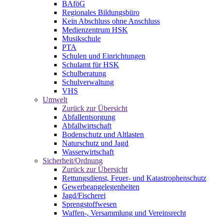
BAföG
Regionales Bildungsbüro
Kein Abschluss ohne Anschluss
Medienzentrum HSK
Musikschule
PTA
Schulen und Einrichtungen
Schulamt für HSK
Schulberatung
Schulverwaltung
VHS
Umwelt
Zurück zur Übersicht
Abfallentsorgung
Abfallwirtschaft
Bodenschutz und Altlasten
Naturschutz und Jagd
Wasserwirtschaft
Sicherheit/Ordnung
Zurück zur Übersicht
Rettungsdienst, Feuer- und Katastrophenschutz
Gewerbeangelegenheiten
Jagd/Fischerei
Sprengstoffwesen
Waffen-, Versammlung und Vereinsrecht