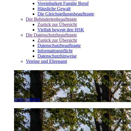
Vereinbarkeit Familie Beruf
Häusliche Gewalt
Die Gleichstellungsbeauftragte
Der Behindertenbeauftragte
Zurück zur Übersicht
Vielfalt bewegt den HSK
Die Datenschutzbeauftragte
Zurück zur Übersicht
Datenschutzbeauftragte
Informationspflicht
Datenschutzhinweise
Vereine und Ehrenamt
Service-Portal
Im Service-Portal werden alle Anträge die Sie an den Hochsau
umgestellt.
mehr erfahren
Bürgertelefon
Bei den alltäglichen Anfragen zu den Dienstleistungen des Hoch