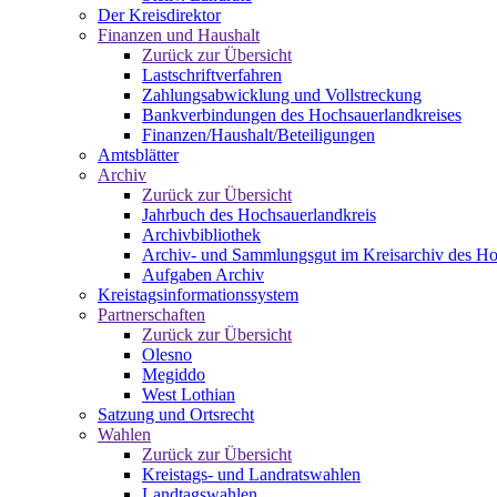
Der Kreisdirektor
Finanzen und Haushalt
Zurück zur Übersicht
Lastschriftverfahren
Zahlungsabwicklung und Vollstreckung
Bankverbindungen des Hochsauerlandkreises
Finanzen/Haushalt/Beteiligungen
Amtsblätter
Archiv
Zurück zur Übersicht
Jahrbuch des Hochsauerlandkreis
Archivbibliothek
Archiv- und Sammlungsgut im Kreisarchiv des Ho
Aufgaben Archiv
Kreistagsinformationssystem
Partnerschaften
Zurück zur Übersicht
Olesno
Megiddo
West Lothian
Satzung und Ortsrecht
Wahlen
Zurück zur Übersicht
Kreistags- und Landratswahlen
Landtagswahlen