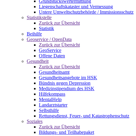
Grundstückswertermittlung
Liegenschaftskataster und Vermessung
Untere Umweltschutzbehörde / Immissionsschutz
Statistikstelle
Zurück zur Übersicht
Statistik
Beihilfe
Geoservice / OpenData
Zurück zur Übersicht
GeoService
Offene Daten
Gesundheit
Zurück zur Übersicht
Gesundheitsamt
Gesundheitsangebote im HSK
Bündnis gegen Depression
Medizinstipendium des HSK
Hilfekompass
MentalHelp
Landarztstarter
Selbsthilfe
Rettungsdienst, Feuer- und Katastrophenschutz
Soziales
Zurück zur Übersicht
Bildungs- und Teilhabepaket