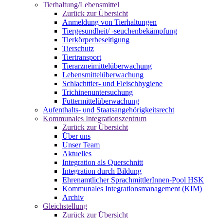
Tierhaltung/Lebensmittel
Zurück zur Übersicht
Anmeldung von Tierhaltungen
Tiergesundheit/ -seuchenbekämpfung
Tierkörperbeseitigung
Tierschutz
Tiertransport
Tierarzneimittelüberwachung
Lebensmittelüberwachung
Schlachttier- und Fleischhygiene
Trichinenuntersuchung
Futtermittelüberwachung
Aufenthalts- und Staatsangehörigkeitsrecht
Kommunales Integrationszentrum
Zurück zur Übersicht
Über uns
Unser Team
Aktuelles
Integration als Querschnitt
Integration durch Bildung
Ehrenamtlicher SprachmittlerInnen-Pool HSK
Kommunales Integrationsmanagement (KIM)
Archiv
Gleichstellung
Zurück zur Übersicht