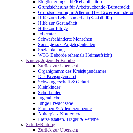
Eingliederungshilfe/Rehabilitation
Grundsicherung für Arbeitsuchende (Bürgergeld)
Grundsicherung im Alter und bei Erwerbsminderu
Hilfe zum Lebensunterhalt (Sozialhilfe)
Hilfe zur Gesundheit
Hilfe zur Pflege
Jobcenter
Schwerbehinderte Menschen
Sonstige soz. Angelegenheiten
Sozialplanung
WTG-Behörde (ehemals Heimaufsicht)
Kinder, Jugend & Familie
Zurück zur Übersicht
Organigramm des Kreisjugendamtes
Das Kreisjugendamt
Schwangerschaft & Geburt
Kleinkinder
Schulkinder
Jugendliche
Junge Erwachsene
Familien & Alleinerziehende
Ankerplatz Norderney
Freizeitstätten, Träger & Vereine
Schule/Bildung
Zurück zur Übersicht