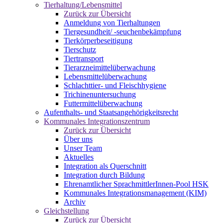
Tierhaltung/Lebensmittel
Zurück zur Übersicht
Anmeldung von Tierhaltungen
Tiergesundheit/ -seuchenbekämpfung
Tierkörperbeseitigung
Tierschutz
Tiertransport
Tierarzneimittelüberwachung
Lebensmittelüberwachung
Schlachttier- und Fleischhygiene
Trichinenuntersuchung
Futtermittelüberwachung
Aufenthalts- und Staatsangehörigkeitsrecht
Kommunales Integrationszentrum
Zurück zur Übersicht
Über uns
Unser Team
Aktuelles
Integration als Querschnitt
Integration durch Bildung
Ehrenamtlicher SprachmittlerInnen-Pool HSK
Kommunales Integrationsmanagement (KIM)
Archiv
Gleichstellung
Zurück zur Übersicht