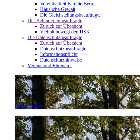
Vereinbarkeit Familie Beruf
Häusliche Gewalt
Die Gleichstellungsbeauftragte
Der Behindertenbeauftragte
Zurück zur Übersicht
Vielfalt bewegt den HSK
Die Datenschutzbeauftragte
Zurück zur Übersicht
Datenschutzbeauftragte
Informationspflicht
Datenschutzhinweise
Vereine und Ehrenamt
Service-Portal
Im Service-Portal werden alle Anträge die Sie an den Hochsau
umgestellt.
mehr erfahren
Bürgertelefon
Bei den alltäglichen Anfragen zu den Dienstleistungen des Hoch