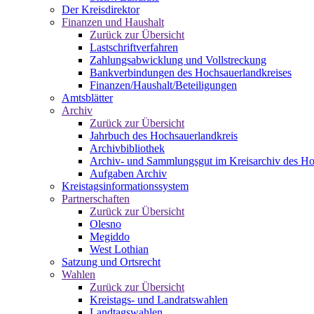
Der Kreisdirektor
Finanzen und Haushalt
Zurück zur Übersicht
Lastschriftverfahren
Zahlungsabwicklung und Vollstreckung
Bankverbindungen des Hochsauerlandkreises
Finanzen/Haushalt/Beteiligungen
Amtsblätter
Archiv
Zurück zur Übersicht
Jahrbuch des Hochsauerlandkreis
Archivbibliothek
Archiv- und Sammlungsgut im Kreisarchiv des Ho
Aufgaben Archiv
Kreistagsinformationssystem
Partnerschaften
Zurück zur Übersicht
Olesno
Megiddo
West Lothian
Satzung und Ortsrecht
Wahlen
Zurück zur Übersicht
Kreistags- und Landratswahlen
Landtagswahlen