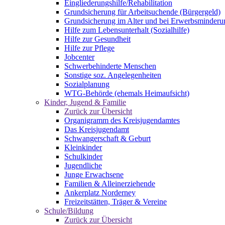
Eingliederungshilfe/Rehabilitation
Grundsicherung für Arbeitsuchende (Bürgergeld)
Grundsicherung im Alter und bei Erwerbsminderu
Hilfe zum Lebensunterhalt (Sozialhilfe)
Hilfe zur Gesundheit
Hilfe zur Pflege
Jobcenter
Schwerbehinderte Menschen
Sonstige soz. Angelegenheiten
Sozialplanung
WTG-Behörde (ehemals Heimaufsicht)
Kinder, Jugend & Familie
Zurück zur Übersicht
Organigramm des Kreisjugendamtes
Das Kreisjugendamt
Schwangerschaft & Geburt
Kleinkinder
Schulkinder
Jugendliche
Junge Erwachsene
Familien & Alleinerziehende
Ankerplatz Norderney
Freizeitstätten, Träger & Vereine
Schule/Bildung
Zurück zur Übersicht