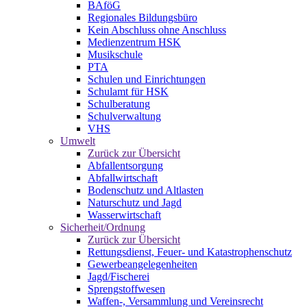
BAföG
Regionales Bildungsbüro
Kein Abschluss ohne Anschluss
Medienzentrum HSK
Musikschule
PTA
Schulen und Einrichtungen
Schulamt für HSK
Schulberatung
Schulverwaltung
VHS
Umwelt
Zurück zur Übersicht
Abfallentsorgung
Abfallwirtschaft
Bodenschutz und Altlasten
Naturschutz und Jagd
Wasserwirtschaft
Sicherheit/Ordnung
Zurück zur Übersicht
Rettungsdienst, Feuer- und Katastrophenschutz
Gewerbeangelegenheiten
Jagd/Fischerei
Sprengstoffwesen
Waffen-, Versammlung und Vereinsrecht