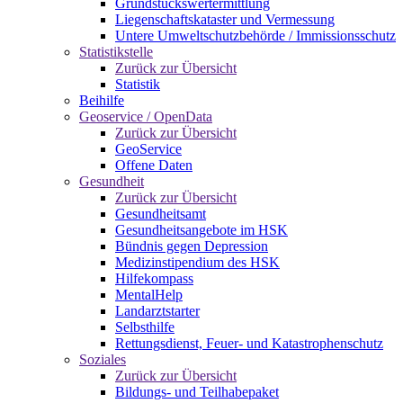
Grundstückswertermittlung
Liegenschaftskataster und Vermessung
Untere Umweltschutzbehörde / Immissionsschutz
Statistikstelle
Zurück zur Übersicht
Statistik
Beihilfe
Geoservice / OpenData
Zurück zur Übersicht
GeoService
Offene Daten
Gesundheit
Zurück zur Übersicht
Gesundheitsamt
Gesundheitsangebote im HSK
Bündnis gegen Depression
Medizinstipendium des HSK
Hilfekompass
MentalHelp
Landarztstarter
Selbsthilfe
Rettungsdienst, Feuer- und Katastrophenschutz
Soziales
Zurück zur Übersicht
Bildungs- und Teilhabepaket