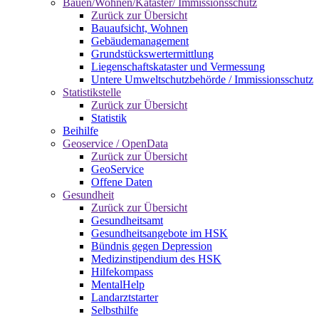
Bauen/Wohnen/Kataster/ Immissionsschutz
Zurück zur Übersicht
Bauaufsicht, Wohnen
Gebäudemanagement
Grundstückswertermittlung
Liegenschaftskataster und Vermessung
Untere Umweltschutzbehörde / Immissionsschutz
Statistikstelle
Zurück zur Übersicht
Statistik
Beihilfe
Geoservice / OpenData
Zurück zur Übersicht
GeoService
Offene Daten
Gesundheit
Zurück zur Übersicht
Gesundheitsamt
Gesundheitsangebote im HSK
Bündnis gegen Depression
Medizinstipendium des HSK
Hilfekompass
MentalHelp
Landarztstarter
Selbsthilfe