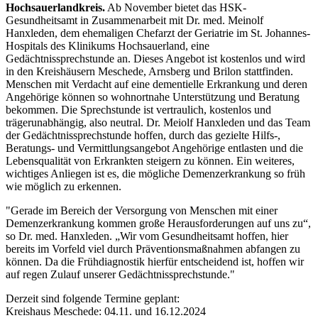
Hochsauerlandkreis.
Ab November bietet das HSK-
Gesundheitsamt in Zusammenarbeit mit Dr. med. Meinolf
Hanxleden, dem ehemaligen Chefarzt der Geriatrie im St. Johannes-
Hospitals des Klinikums Hochsauerland, eine
Gedächtnissprechstunde an. Dieses Angebot ist kostenlos und wird
in den Kreishäusern Meschede, Arnsberg und Brilon stattfinden.
Menschen mit Verdacht auf eine dementielle Erkrankung und deren
Angehörige können so wohnortnahe Unterstützung und Beratung
bekommen. Die Sprechstunde ist vertraulich, kostenlos und
trägerunabhängig, also neutral. Dr. Meiolf Hanxleden und das Team
der Gedächtnissprechstunde hoffen, durch das gezielte Hilfs-,
Beratungs- und Vermittlungsangebot Angehörige entlasten und die
Lebensqualität von Erkrankten steigern zu können. Ein weiteres,
wichtiges Anliegen ist es, die mögliche Demenzerkrankung so früh
wie möglich zu erkennen.
"Gerade im Bereich der Versorgung von Menschen mit einer
Demenzerkrankung kommen große Herausforderungen auf uns zu“,
so Dr. med. Hanxleden. „Wir vom Gesundheitsamt hoffen, hier
bereits im Vorfeld viel durch Präventionsmaßnahmen abfangen zu
können. Da die Frühdiagnostik hierfür entscheidend ist, hoffen wir
auf regen Zulauf unserer Gedächtnissprechstunde."
Derzeit sind folgende Termine geplant:
Kreishaus Meschede: 04.11. und 16.12.2024