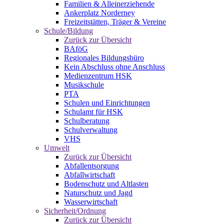
Familien & Alleinerziehende
Ankerplatz Norderney
Freizeitstätten, Träger & Vereine
Schule/Bildung
Zurück zur Übersicht
BAföG
Regionales Bildungsbüro
Kein Abschluss ohne Anschluss
Medienzentrum HSK
Musikschule
PTA
Schulen und Einrichtungen
Schulamt für HSK
Schulberatung
Schulverwaltung
VHS
Umwelt
Zurück zur Übersicht
Abfallentsorgung
Abfallwirtschaft
Bodenschutz und Altlasten
Naturschutz und Jagd
Wasserwirtschaft
Sicherheit/Ordnung
Zurück zur Übersicht