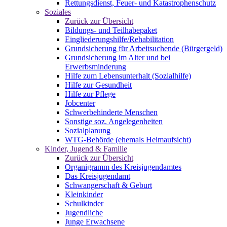
Rettungsdienst, Feuer- und Katastrophenschutz
Soziales
Zurück zur Übersicht
Bildungs- und Teilhabepaket
Eingliederungshilfe/Rehabilitation
Grundsicherung für Arbeitsuchende (Bürgergeld)
Grundsicherung im Alter und bei
Erwerbsminderung
Hilfe zum Lebensunterhalt (Sozialhilfe)
Hilfe zur Gesundheit
Hilfe zur Pflege
Jobcenter
Schwerbehinderte Menschen
Sonstige soz. Angelegenheiten
Sozialplanung
WTG-Behörde (ehemals Heimaufsicht)
Kinder, Jugend & Familie
Zurück zur Übersicht
Organigramm des Kreisjugendamtes
Das Kreisjugendamt
Schwangerschaft & Geburt
Kleinkinder
Schulkinder
Jugendliche
Junge Erwachsene