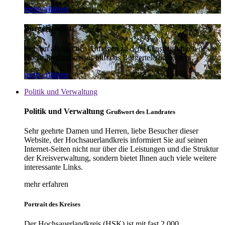
mehr erfahren
Bürgertelefon
Bei den alltäglichen Anfragen zu den Dienstleistungen des
Hochsauerlandkreises hilft das Bürgertelefon weiter.
mehr erfahren
Politik und Verwaltung
Politik und Verwaltung
Grußwort des Landrates
Sehr geehrte Damen und Herren, liebe Besucher dieser
Website, der Hochsauerlandkreis informiert Sie auf seinen
Internet-Seiten nicht nur über die Leistungen und die Struktur
der Kreisverwaltung, sondern bietet Ihnen auch viele weitere
interessante Links.
mehr erfahren
Portrait des Kreises
Der Hochsauerlandkreis (HSK) ist mit fast 2.000