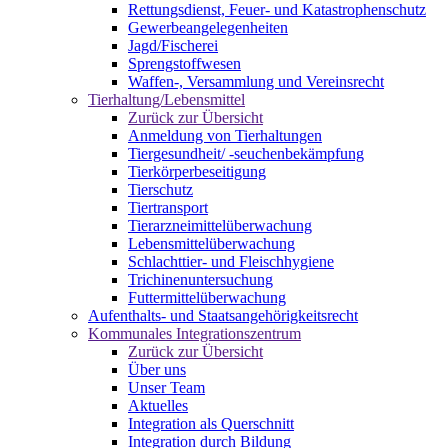
Rettungsdienst, Feuer- und Katastrophenschutz
Gewerbeangelegenheiten
Jagd/Fischerei
Sprengstoffwesen
Waffen-, Versammlung und Vereinsrecht
Tierhaltung/Lebensmittel
Zurück zur Übersicht
Anmeldung von Tierhaltungen
Tiergesundheit/ -seuchenbekämpfung
Tierkörperbeseitigung
Tierschutz
Tiertransport
Tierarzneimittelüberwachung
Lebensmittelüberwachung
Schlachttier- und Fleischhygiene
Trichinenuntersuchung
Futtermittelüberwachung
Aufenthalts- und Staatsangehörigkeitsrecht
Kommunales Integrationszentrum
Zurück zur Übersicht
Über uns
Unser Team
Aktuelles
Integration als Querschnitt
Integration durch Bildung