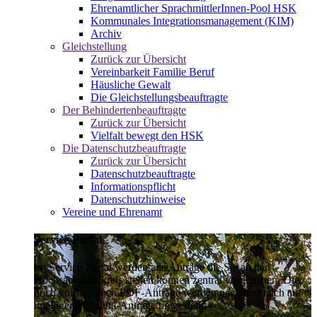
Ehrenamtlicher SprachmittlerInnen-Pool HSK
Kommunales Integrationsmanagement (KIM)
Archiv
Gleichstellung
Zurück zur Übersicht
Vereinbarkeit Familie Beruf
Häusliche Gewalt
Die Gleichstellungsbeauftragte
Der Behindertenbeauftragte
Zurück zur Übersicht
Vielfalt bewegt den HSK
Die Datenschutzbeauftragte
Zurück zur Übersicht
Datenschutzbeauftragte
Informationspflicht
Datenschutzhinweise
Vereine und Ehrenamt
Service-Portal
Im Service-Portal werden alle Anträge die Sie an den
Hochsauerlandkreis stellen können zentral vorgehalten. Die
noch vorhandenen PDF-Anträge werden nach und nach auf
intelligente Online-Anträge umgestellt.