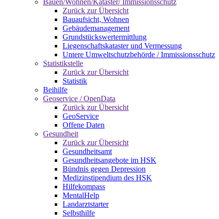
Bauen/Wohnen/Kataster/ Immissionsschutz
Zurück zur Übersicht
Bauaufsicht, Wohnen
Gebäudemanagement
Grundstückswertermittlung
Liegenschaftskataster und Vermessung
Untere Umweltschutzbehörde / Immissionsschutz
Statistikstelle
Zurück zur Übersicht
Statistik
Beihilfe
Geoservice / OpenData
Zurück zur Übersicht
GeoService
Offene Daten
Gesundheit
Zurück zur Übersicht
Gesundheitsamt
Gesundheitsangebote im HSK
Bündnis gegen Depression
Medizinstipendium des HSK
Hilfekompass
MentalHelp
Landarztstarter
Selbsthilfe