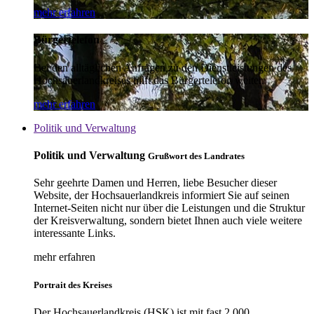
mehr erfahren
Bürgertelefon
Bei den alltäglichen Anfragen zu den Dienstleistungen des
Hochsauerlandkreises hilft das Bürgertelefon weiter.
mehr erfahren
Politik und Verwaltung
Politik und Verwaltung
Grußwort des Landrates
Sehr geehrte Damen und Herren, liebe Besucher dieser
Website, der Hochsauerlandkreis informiert Sie auf seinen
Internet-Seiten nicht nur über die Leistungen und die Struktur
der Kreisverwaltung, sondern bietet Ihnen auch viele weitere
interessante Links.
mehr erfahren
Portrait des Kreises
Der Hochsauerlandkreis (HSK) ist mit fast 2.000