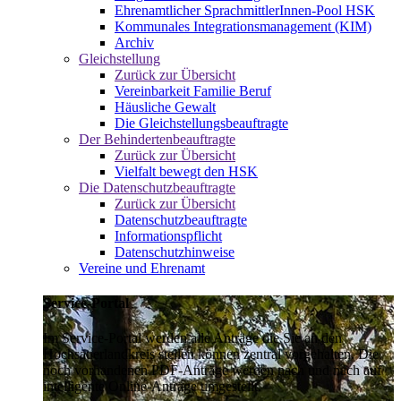
Ehrenamtlicher SprachmittlerInnen-Pool HSK
Kommunales Integrationsmanagement (KIM)
Archiv
Gleichstellung
Zurück zur Übersicht
Vereinbarkeit Familie Beruf
Häusliche Gewalt
Die Gleichstellungsbeauftragte
Der Behindertenbeauftragte
Zurück zur Übersicht
Vielfalt bewegt den HSK
Die Datenschutzbeauftragte
Zurück zur Übersicht
Datenschutzbeauftragte
Informationspflicht
Datenschutzhinweise
Vereine und Ehrenamt
Service-Portal
Im Service-Portal werden alle Anträge die Sie an den
Hochsauerlandkreis stellen können zentral vorgehalten. Die
noch vorhandenen PDF-Anträge werden nach und nach auf
intelligente Online-Anträge umgestellt.