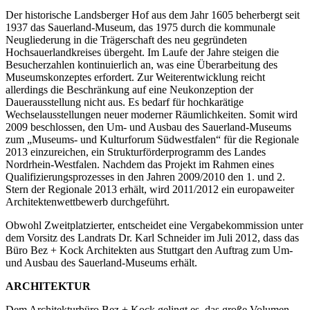
Der historische Landsberger Hof aus dem Jahr 1605 beherbergt seit
1937 das Sauerland-Museum, das 1975 durch die kommunale
Neugliederung in die Trägerschaft des neu gegründeten
Hochsauerlandkreises übergeht. Im Laufe der Jahre steigen die
Besucherzahlen kontinuierlich an, was eine Überarbeitung des
Museumskonzeptes erfordert. Zur Weiterentwicklung reicht
allerdings die Beschränkung auf eine Neukonzeption der
Dauerausstellung nicht aus. Es bedarf für hochkarätige
Wechselausstellungen neuer moderner Räumlichkeiten. Somit wird
2009 beschlossen, den Um- und Ausbau des Sauerland-Museums
zum „Museums- und Kulturforum Südwestfalen“ für die Regionale
2013 einzureichen, ein Strukturförderprogramm des Landes
Nordrhein-Westfalen. Nachdem das Projekt im Rahmen eines
Qualifizierungsprozesses in den Jahren 2009/2010 den 1. und 2.
Stern der Regionale 2013 erhält, wird 2011/2012 ein europaweiter
Architektenwettbewerb durchgeführt.
Obwohl Zweitplatzierter, entscheidet eine Vergabekommission unter
dem Vorsitz des Landrats Dr. Karl Schneider im Juli 2012, dass das
Büro Bez + Kock Architekten aus Stuttgart den Auftrag zum Um-
und Ausbau des Sauerland-Museums erhält.
ARCHITEKTUR
Dem Architekturbüro Bez + Kock gelingt es, das große Volumen