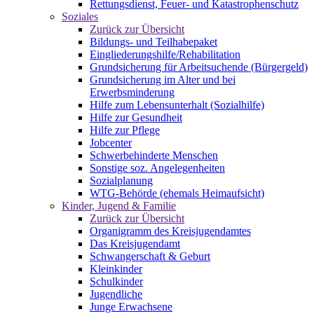
Rettungsdienst, Feuer- und Katastrophenschutz
Soziales
Zurück zur Übersicht
Bildungs- und Teilhabepaket
Eingliederungshilfe/Rehabilitation
Grundsicherung für Arbeitsuchende (Bürgergeld)
Grundsicherung im Alter und bei
Erwerbsminderung
Hilfe zum Lebensunterhalt (Sozialhilfe)
Hilfe zur Gesundheit
Hilfe zur Pflege
Jobcenter
Schwerbehinderte Menschen
Sonstige soz. Angelegenheiten
Sozialplanung
WTG-Behörde (ehemals Heimaufsicht)
Kinder, Jugend & Familie
Zurück zur Übersicht
Organigramm des Kreisjugendamtes
Das Kreisjugendamt
Schwangerschaft & Geburt
Kleinkinder
Schulkinder
Jugendliche
Junge Erwachsene