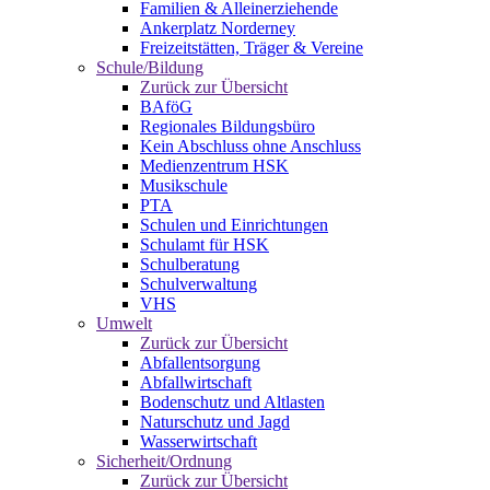
Familien & Alleinerziehende
Ankerplatz Norderney
Freizeitstätten, Träger & Vereine
Schule/Bildung
Zurück zur Übersicht
BAföG
Regionales Bildungsbüro
Kein Abschluss ohne Anschluss
Medienzentrum HSK
Musikschule
PTA
Schulen und Einrichtungen
Schulamt für HSK
Schulberatung
Schulverwaltung
VHS
Umwelt
Zurück zur Übersicht
Abfallentsorgung
Abfallwirtschaft
Bodenschutz und Altlasten
Naturschutz und Jagd
Wasserwirtschaft
Sicherheit/Ordnung
Zurück zur Übersicht