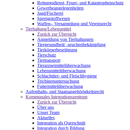
Rettungsdienst, Feuer- und Katastrophenschutz
Gewerbeangelegenheiten
Jagd/Fischerei
Sprengstoffwesen
Waffen-, Versammlung und Vereinsrecht
Tierhaltung/Lebensmittel
Zurück zur Übersicht
Anmeldung von Tierhaltungen
Tiergesundheit/ -seuchenbekämpfung
Tierkörperbeseitigung
Tierschutz
Tiertransport
Tierarzneimittelüberwachung
Lebensmittelüberwachung
Schlachttier- und Fleischhygiene
Trichinenuntersuchung
Futtermittelüberwachung
Aufenthalts- und Staatsangehörigkeitsrecht
Kommunales Integrationszentrum
Zurück zur Übersicht
Über uns
Unser Team
Aktuelles
Integration als Querschnitt
Integration durch Bildung