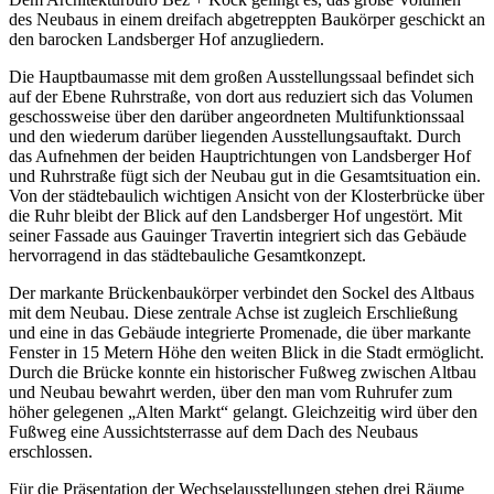
des Neubaus in einem dreifach abgetreppten Baukörper geschickt an
den barocken Landsberger Hof anzugliedern.
Die Hauptbaumasse mit dem großen Ausstellungssaal befindet sich
auf der Ebene Ruhrstraße, von dort aus reduziert sich das Volumen
geschossweise über den darüber angeordneten Multifunktionssaal
und den wiederum darüber liegenden Ausstellungsauftakt. Durch
das Aufnehmen der beiden Hauptrichtungen von Landsberger Hof
und Ruhrstraße fügt sich der Neubau gut in die Gesamtsituation ein.
Von der städtebaulich wichtigen Ansicht von der Klosterbrücke über
die Ruhr bleibt der Blick auf den Landsberger Hof ungestört. Mit
seiner Fassade aus Gauinger Travertin integriert sich das Gebäude
hervorragend in das städtebauliche Gesamtkonzept.
Der markante Brückenbaukörper verbindet den Sockel des Altbaus
mit dem Neubau. Diese zentrale Achse ist zugleich Erschließung
und eine in das Gebäude integrierte Promenade, die über markante
Fenster in 15 Metern Höhe den weiten Blick in die Stadt ermöglicht.
Durch die Brücke konnte ein historischer Fußweg zwischen Altbau
und Neubau bewahrt werden, über den man vom Ruhrufer zum
höher gelegenen „Alten Markt“ gelangt. Gleichzeitig wird über den
Fußweg eine Aussichtsterrasse auf dem Dach des Neubaus
erschlossen.
Für die Präsentation der Wechselausstellungen stehen drei Räume